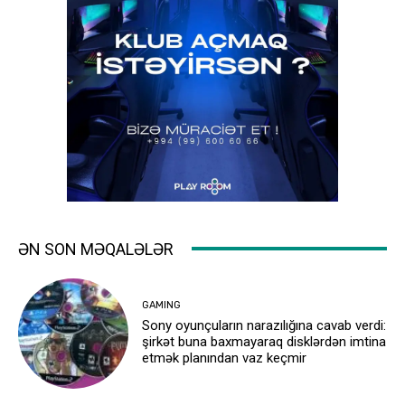
ƏN SON MƏQALƏLƏR
GAMING
Sony oyunçuların narazılığına cavab verdi:
şirkət buna baxmayaraq disklərdən imtina
etmək planından vaz keçmir