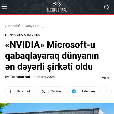
Əsas səhifə
Dünya
ABŞ
DÜNYA
ABŞ
SÜNI ZƏKA
«NVIDIA» Microsoft-u
qabaqlayaraq dünyanın
ən dəyərli şirkəti oldu
By
Texnojurnal
21 Июня 2024
0
Facebook
Twitter
Telegram