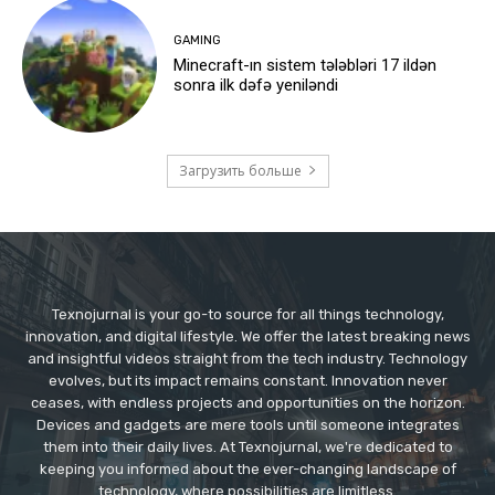
GAMING
Minecraft-ın sistem tələbləri 17 ildən
sonra ilk dəfə yeniləndi
Загрузить больше
Texnojurnal is your go-to source for all things technology,
innovation, and digital lifestyle. We offer the latest breaking news
and insightful videos straight from the tech industry. Technology
evolves, but its impact remains constant. Innovation never
ceases, with endless projects and opportunities on the horizon.
Devices and gadgets are mere tools until someone integrates
them into their daily lives. At Texnojurnal, we're dedicated to
keeping you informed about the ever-changing landscape of
technology, where possibilities are limitless.