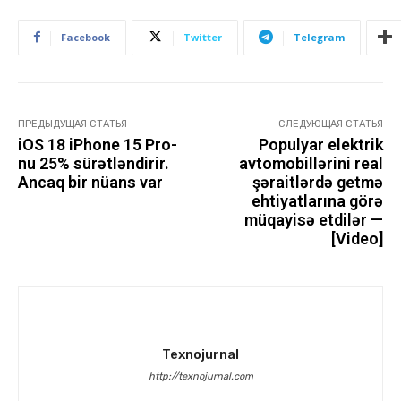
Facebook
Twitter
Telegram
ПРЕДЫДУЩАЯ СТАТЬЯ
СЛЕДУЮЩАЯ СТАТЬЯ
iOS 18 iPhone 15 Pro-
Populyar elektrik
nu 25% sürətləndirir.
avtomobillərini real
Ancaq bir nüans var
şəraitlərdə getmə
ehtiyatlarına görə
müqayisə etdilər —
[Video]
Texnojurnal
http://texnojurnal.com