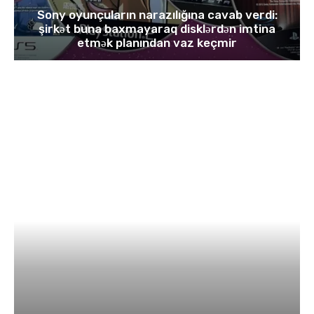
Sony oyunçuların narazılığına cavab verdi:
şirkət buna baxmayaraq disklərdən imtina
etmək planından vaz keçmir