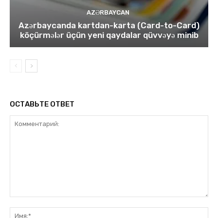
AZƏRBAYCAN
Azərbaycanda kartdan-karta (Card-to-Card)
köçürmələr üçün yeni qaydalar qüvvəyə minib
ОСТАВЬТЕ ОТВЕТ
Комментарий:
Им