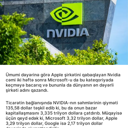
Ümumi dəyərinə görə Apple şirkətini qabaqlayan Nvidia
cəmi iki həftə sonra Microsoft-u da bu kateqoriyada
keçməyə bacarıq və bununla da dünyanın ən dəyərli
şirkəti adını qazandı.
Ticarətin bağlanışında NVIDIA-nın səhmlərinin qiyməti
135,58 dollar təşkil edib ki, bu da onun bazar
kapitallaşmasını 3,335 trilyon dollara çatdırıb. Müqayisə
üçün qeyd edək ki, Microsoft 3,32 trilyon dollar, Apple
3,29 trilyon dollar, Google isə 2,17 trilyon dollar