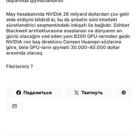
dəyərində qiymətləndirilir.
May hesabatında NVIDIA 26 milyard dollardan çox gəlir
əldə etdiyini bildirdi ki, bu da şirkətin süni intellekt
sürətləndirici seqmentindəki inkişafı ilə bağlıdır. Söhbət
Blackwell arxitekturasına əsaslanan və dünyanın ən
güclü olacağını vəd edən yeni B200 GPU-larından gedir.
NVIDIA-nın baş direktoru Censen Huanqın sözlərinə
görə, belə GPU-ların qiyməti 30.000-40.000 dollar
arasında olacaq.
Fikirləriniz ?
Поделиться
Твитнуть