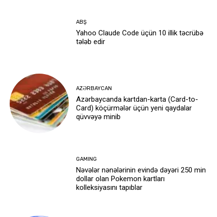
ABŞ
Yahoo Claude Code üçün 10 illik təcrübə
tələb edir
AZƏRBAYCAN
Azərbaycanda kartdan-karta (Card-to-
Card) köçürmələr üçün yeni qaydalar
qüvvəyə minib
GAMING
Nəvələr nənələrinin evində dəyəri 250 min
dollar olan Pokemon kartları
kolleksiyasını tapıblar