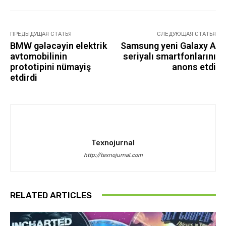
ПРЕДЫДУЩАЯ СТАТЬЯ
СЛЕДУЮЩАЯ СТАТЬЯ
BMW gələcəyin elektrik
Samsung yeni Galaxy A
avtomobilinin
seriyalı smartfonlarını
prototipini nümayiş
anons etdi
etdirdi
Texnojurnal
http://texnojurnal.com
RELATED ARTICLES