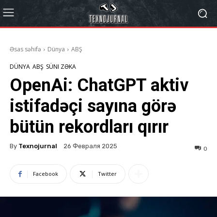
Əsas səhifə
Dünya
ABŞ
DÜNYA
ABŞ
SÜNI ZƏKA
OpenAi: ChatGPT aktiv
istifadəçi sayına görə
bütün rekordları qırır
By
Texnojurnal
26 Февраля 2025
0
Facebook
Twitter