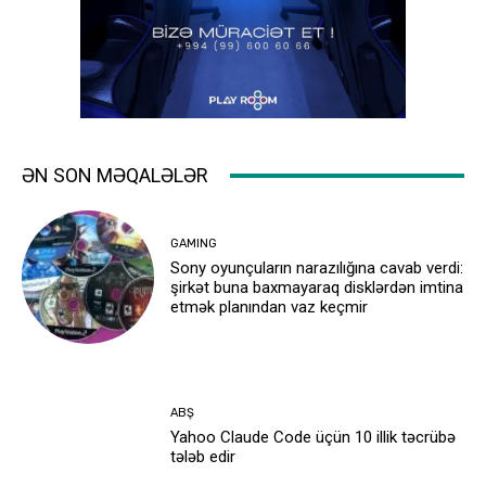
ƏN SON MƏQALƏLƏR
GAMING
Sony oyunçuların narazılığına cavab verdi:
şirkət buna baxmayaraq disklərdən imtina
etmək planından vaz keçmir
ABŞ
Yahoo Claude Code üçün 10 illik təcrübə
tələb edir