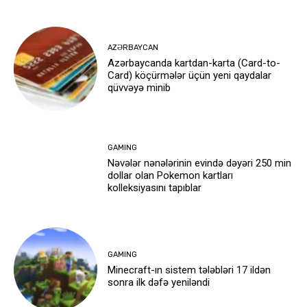
AZƏRBAYCAN
Azərbaycanda kartdan-karta (Card-to-
Card) köçürmələr üçün yeni qaydalar
qüvvəyə minib
GAMING
Nəvələr nənələrinin evində dəyəri 250 min
dollar olan Pokemon kartları
kolleksiyasını tapıblar
GAMING
Minecraft-ın sistem tələbləri 17 ildən
sonra ilk dəfə yeniləndi