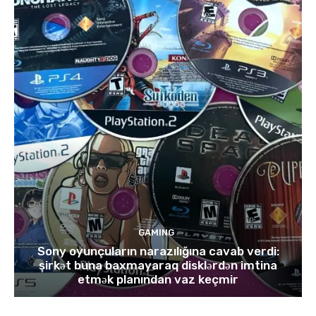
GAMING
Sony oyunçuların narazılığına cavab verdi:
şirkət buna baxmayaraq disklərdən imtina
etmək planından vaz keçmir