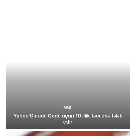
ABŞ
Yahoo Claude Code üçün 10 illik təcrübə tələb
edir