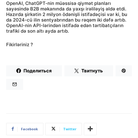
OpenAI, ChatGPT-nin müəssisə qiymət planları
sayəsində B2B məkanında da yaxşı irəliləyiş əldə etdi.
Hazırda şirkətin 2 milyon ödənişli istifadəçisi var ki, bu
da 2024-cü ilin sentyabrından bu rəqəm iki dəfə artıb.
OpenAI-nin API-lərindən istifadə edən tərtibatçıların
trafiki də son altı ayda artıb.
Fikirləriniz ?
Поделиться
Твитнуть
Facebook
Twitter