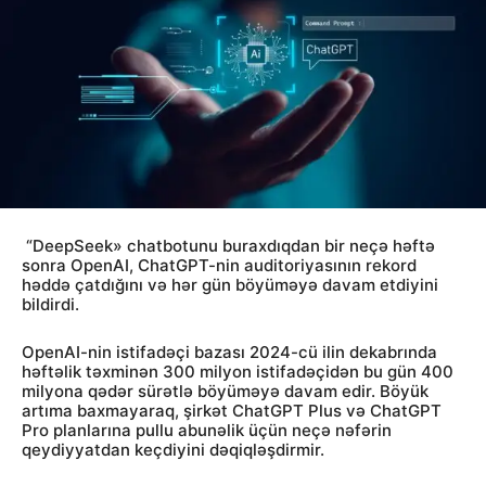
“DeepSeek» chatbotunu buraxdıqdan bir neçə həftə
sonra OpenAI, ChatGPT-nin auditoriyasının rekord
həddə çatdığını və hər gün böyüməyə davam etdiyini
bildirdi.
OpenAI-nin istifadəçi bazası 2024-cü ilin dekabrında
həftəlik təxminən 300 milyon istifadəçidən bu gün 400
milyona qədər sürətlə böyüməyə davam edir. Böyük
artıma baxmayaraq, şirkət ChatGPT Plus və ChatGPT
Pro planlarına pullu abunəlik üçün neçə nəfərin
qeydiyyatdan keçdiyini dəqiqləşdirmir.