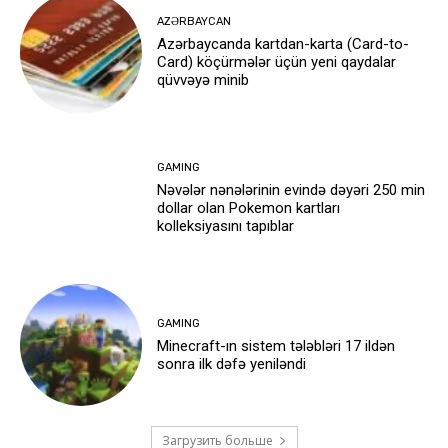
AZƏRBAYCAN
Azərbaycanda kartdan-karta (Card-to-
Card) köçürmələr üçün yeni qaydalar
qüvvəyə minib
GAMING
Nəvələr nənələrinin evində dəyəri 250 min
dollar olan Pokemon kartları
kolleksiyasını tapıblar
GAMING
Minecraft-ın sistem tələbləri 17 ildən
sonra ilk dəfə yeniləndi
Загрузить больше