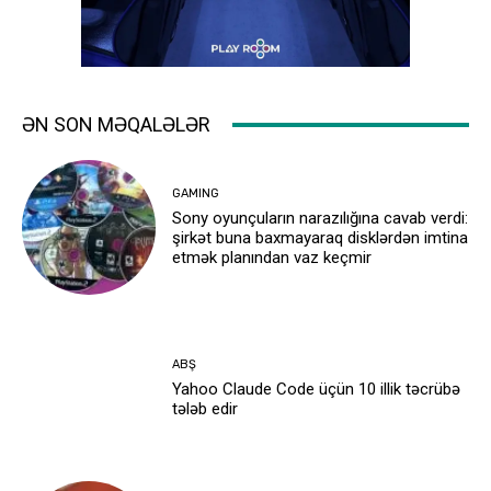
ƏN SON MƏQALƏLƏR
GAMING
Sony oyunçuların narazılığına cavab verdi:
şirkət buna baxmayaraq disklərdən imtina
etmək planından vaz keçmir
ABŞ
Yahoo Claude Code üçün 10 illik təcrübə
tələb edir