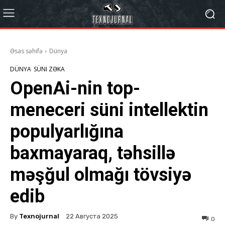
Əsas səhifə
Dünya
DÜNYA
SÜNI ZƏKA
OpenAi-nin top-
meneceri süni intellektin
populyarlığına
baxmayaraq, təhsillə
məşğul olmağı tövsiyə
edib
By
Texnojurnal
22 Августа 2025
0