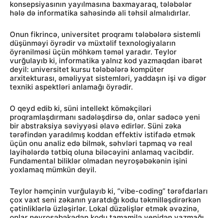
konsepsiyasının yayılmasına baxmayaraq, tələbələr
hələ də informatika sahəsində ali təhsil almalıdırlar.
Onun fikrincə, universitet proqramı tələbələrə sistemli
düşünməyi öyrədir və müxtəlif texnologiyaların
öyrənilməsi üçün möhkəm təməl yaradır. Teylor
vurğulayıb ki, informatika yalnız kod yazmaqdan ibarət
deyil: universitet kursu tələbələrə kompüter
arxitekturası, əməliyyat sistemləri, yaddaşın işi və digər
texniki aspektləri anlamağı öyrədir.
O qeyd edib ki, süni intellekt köməkçiləri
proqramlaşdırmanı sadələşdirsə də, onlar sadəcə yeni
bir abstraksiya səviyyəsi əlavə edirlər. Süni zəka
tərəfindən yaradılmış koddan effektiv istifadə etmək
üçün onu analiz edə bilmək, səhvləri tapmaq və real
layihələrdə tətbiq oluna biləcəyini anlamaq vacibdir.
Fundamental biliklər olmadan neyroşəbəkənin işini
yoxlamaq mümkün deyil.
Teylor həmçinin vurğulayıb ki, “vibe-coding” tərəfdarları
çox vaxt seni zəkanın yaratdığı kodu təkmilləşdirərkən
çətinliklərlə üzləşirlər. Lokal düzəlişlər etmək əvəzinə,
onlar neyroşəbəkədən kodu tamamilə yenidən yazmağı