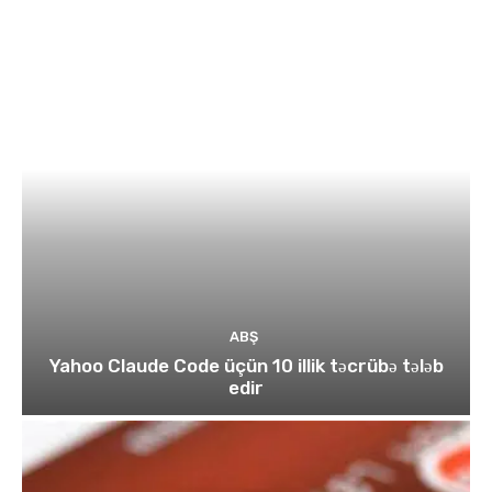
ABŞ
Yahoo Claude Code üçün 10 illik təcrübə tələb
edir