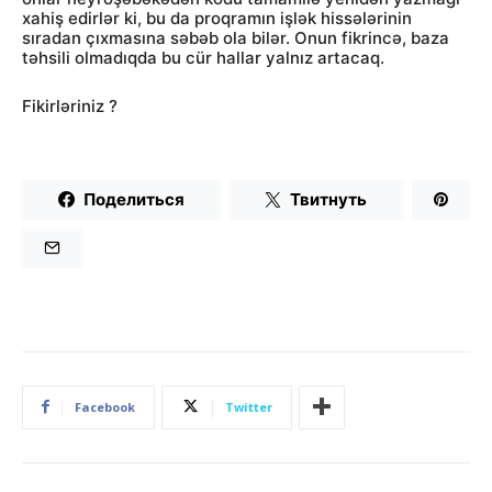
xahiş edirlər ki, bu da proqramın işlək hissələrinin
sıradan çıxmasına səbəb ola bilər. Onun fikrincə, baza
təhsili olmadıqda bu cür hallar yalnız artacaq.
Fikirləriniz ?
Поделиться
Твитнуть
Facebook
Twitter