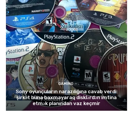
GAMING
Sony oyunçuların narazılığına cavab verdi:
şirkət buna baxmayaraq disklərdən imtina
etmək planından vaz keçmir