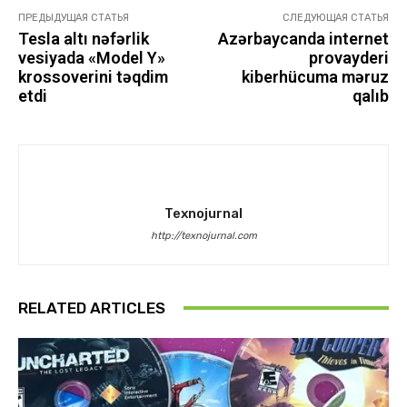
ПРЕДЫДУЩАЯ СТАТЬЯ
СЛЕДУЮЩАЯ СТАТЬЯ
Tesla altı nəfərlik
Azərbaycanda internet
vesiyada «Model Y»
provayderi
krossoverini təqdim
kiberhücuma məruz
etdi
qalıb
Texnojurnal
http://texnojurnal.com
RELATED ARTICLES