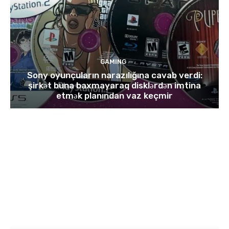
GAMING
Sony oyunçuların narazılığına cavab verdi:
şirkət buna baxmayaraq disklərdən imtina
etmək planından vaz keçmir