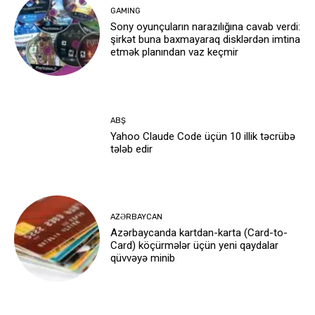
GAMING
Sony oyunçuların narazılığına cavab verdi:
şirkət buna baxmayaraq disklərdən imtina
etmək planından vaz keçmir
ABŞ
Yahoo Claude Code üçün 10 illik təcrübə
tələb edir
AZƏRBAYCAN
Azərbaycanda kartdan-karta (Card-to-
Card) köçürmələr üçün yeni qaydalar
qüvvəyə minib