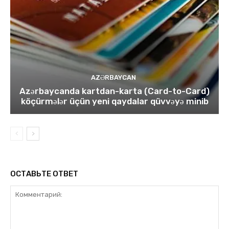
AZƏRBAYCAN
Azərbaycanda kartdan-karta (Card-to-Card)
köçürmələr üçün yeni qaydalar qüvvəyə minib
ОСТАВЬТЕ ОТВЕТ