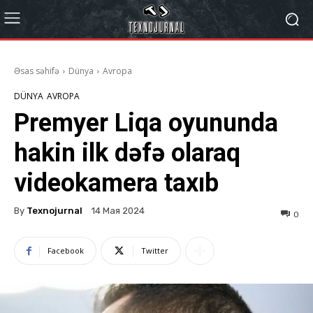
Əsas səhifə
Dünya
Avropa
DÜNYA
AVROPA
Premyer Liqa oyununda
hakin ilk dəfə olaraq
videokamera taxıb
By
Texnojurnal
14 Мая 2024
0
Facebook
Twitter