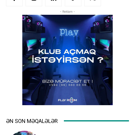
- Reklam -
ƏN SON MƏQALƏLƏR