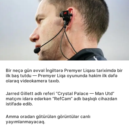
Bir neçə gün əvvəl İngiltərə Premyer Liqası tariximdə bir
ilk baş tutdu — Premyer Liqa oyununda hakim ilk dəfə
olaraq videokamera taxıb.
Jarred Gillett adlı referi “Crystal Palace — Man Utd”
matçını idarə edərkən “RefCam” adlı başlıqlı cihazdan
istifadə edib.
Amma oradan götürülən görüntülər canlı
yayımlanmayacaq.