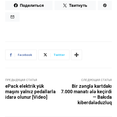
Поделиться
Твитнуть
Facebook
Twitter
ПРЕДЫДУЩАЯ СТАТЬЯ
СЛЕДУЮЩАЯ СТАТЬЯ
ePack elektrik yük
Bir zənglə kartdakı
maşını yalnız pedallarla
7.000 manatı ələ keçirdi
idarə olunur [Video]
— Bakıda
kiberdələduzluq