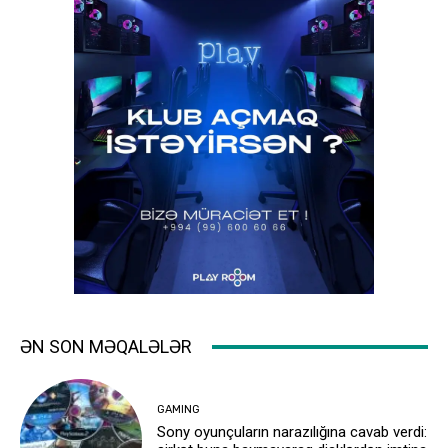
ƏN SON MƏQALƏLƏR
GAMING
Sony oyunçuların narazılığına cavab verdi: