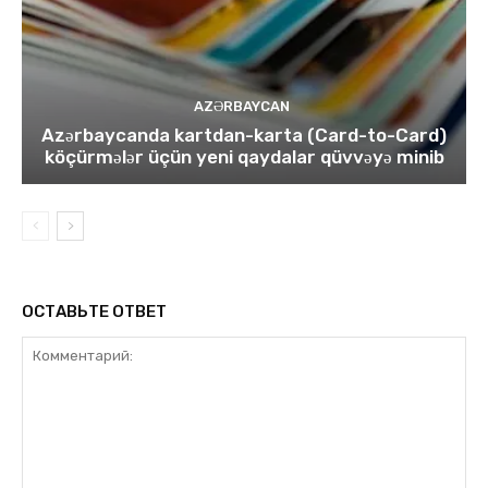
AZƏRBAYCAN
Azərbaycanda kartdan-karta (Card-to-Card)
köçürmələr üçün yeni qaydalar qüvvəyə minib
ОСТАВЬТЕ ОТВЕТ