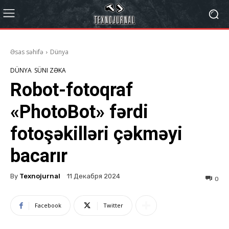
Əsas səhifə
Dünya
DÜNYA
SÜNI ZƏKA
Robot-fotoqraf
«PhotoBot» fərdi
fotoşəkilləri çəkməyi
bacarır
By
Texnojurnal
11 Декабря 2024
0
Facebook
Twitter