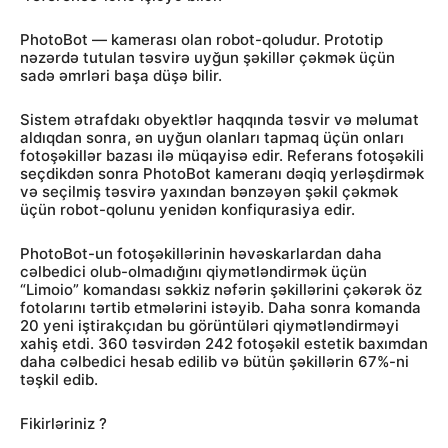
PhotoBot — kamerası olan robot-qoludur. Prototip
nəzərdə tutulan təsvirə uyğun şəkillər çəkmək üçün
sadə əmrləri başa düşə bilir.
Sistem ətrafdakı obyektlər haqqında təsvir və məlumat
aldıqdan sonra, ən uyğun olanları tapmaq üçün onları
fotoşəkillər bazası ilə müqayisə edir. Referans fotoşəkili
seçdikdən sonra PhotoBot kameranı dəqiq yerləşdirmək
və seçilmiş təsvirə yaxından bənzəyən şəkil çəkmək
üçün robot-qolunu yenidən konfiqurasiya edir.
PhotoBot-un fotoşəkillərinin həvəskarlardan daha
cəlbedici olub-olmadığını qiymətləndirmək üçün
“Limoio” komandası səkkiz nəfərin şəkillərini çəkərək öz
fotolarını tərtib etmələrini istəyib. Daha sonra komanda
20 yeni iştirakçıdan bu görüntüləri qiymətləndirməyi
xahiş etdi. 360 təsvirdən 242 fotoşəkil estetik baxımdan
daha cəlbedici hesab edilib və bütün şəkillərin 67%-ni
təşkil edib.
Fikirləriniz ?