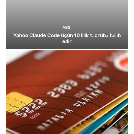
ABŞ
Yahoo Claude Code üçün 10 illik təcrübə tələb
edir