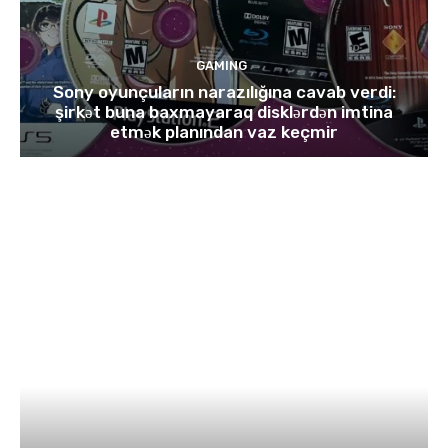
GAMING
Sony oyunçuların narazılığına cavab verdi:
şirkət buna baxmayaraq disklərdən imtina
etmək planından vaz keçmir