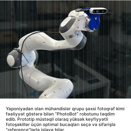
Yaponiyadan olan mühəndislər qrupu şəxsi fotoqraf kimi
fəaliyyət göstərə bilən “PhotoBot” robotunu təqdim
edib. Prototip müstəqil olaraq yüksək keyfiyyətli
fotoşəkillər üçün optimal bucaqları seçə və sifarişlə
“reference”lərlə işləyə bilər.