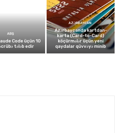
AZƏRBAYCAN
Azərbaycanda kartdan-
ABŞ
karta (Card-to-Card)
laude Code üçün 10
köçürmələr üçün yeni
təcrübə tələb edir
qaydalar qüvvəyə minib