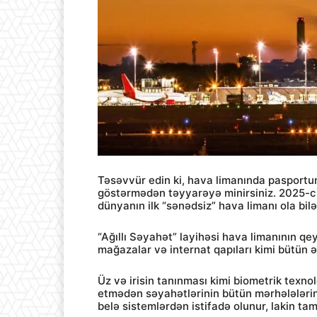
Təsəvvür edin ki, hava limanında pasportunu
göstərmədən təyyarəyə minirsiniz. 2025-c
dünyanın ilk “sənədsiz” hava limanı ola bilə
“Ağıllı Səyahət” layihəsi hava limanının q
mağazalar və internat qapıları kimi bütün 
Üz və irisin tanınması kimi biometrik texno
etmədən səyahətlərinin bütün mərhələləri
belə sistemlərdən istifadə olunur, lakin tam t