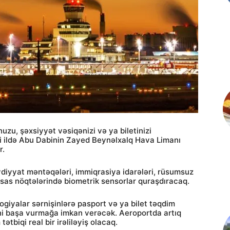
zu, şəxsiyyət vəsiqənizi və ya biletinizi
i ildə Abu Dabinin Zayed Beynəlxalq Hava Limanı
r.
eydiyyat məntəqələri, immiqrasiya idarələri, rüsumsuz
əsas nöqtələrində biometrik sensorlar quraşdıracaq.
logiyalar sərnişinlərə pasport və ya bilet təqdim
ni başa vurmağa imkan verəcək. Aeroportda artıq
ətbiqi real bir irəliləyiş olacaq.