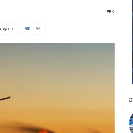
0
elegram
VK
Ə