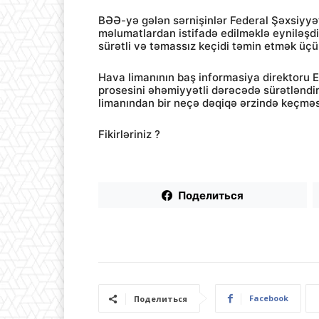
BƏƏ-yə gələn sərnişinlər Federal Şəxsiyyət
məlumatlardan istifadə edilməklə eyniləşd
sürətli və təmassız keçidi təmin etmək üçü
Hava limanının baş informasiya direktoru E
prosesini əhəmiyyətli dərəcədə sürətləndir
limanından bir neçə dəqiqə ərzində keçmə
Fikirləriniz ?
Поделиться
Facebook
Поделиться