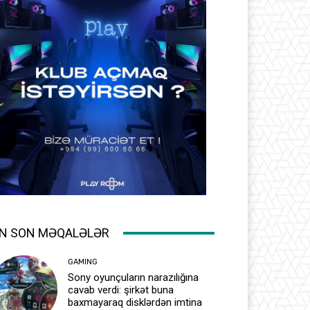
N SON MƏQALƏLƏR
GAMING
Sony oyunçuların narazılığına
cavab verdi: şirkət buna
baxmayaraq disklərdən imtina