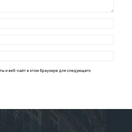
Имя:*
Электро
почта:*
Веб-
Сайт:
ты и веб-сайт в этом браузере для следующего