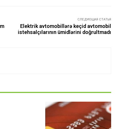
СЛЕДУЮЩАЯ СТАТЬЯ
im
Elektrik avtomobillərə keçid avtomobil
istehsalçılarının ümidlərini doğrultmadı