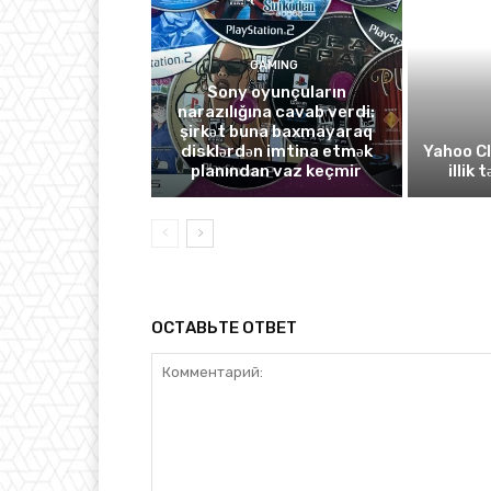
GAMING
Sony oyunçuların
narazılığına cavab verdi:
şirkət buna baxmayaraq
disklərdən imtina etmək
Yahoo C
planından vaz keçmir
illik 
ОСТАВЬТЕ ОТВЕТ