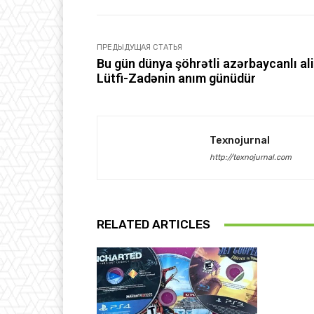
ПРЕДЫДУЩАЯ СТАТЬЯ
Bu gün dünya şöhrətli azərbaycanlı al
Lütfi-Zadənin anım günüdür
Texnojurnal
http://texnojurnal.com
RELATED ARTICLES