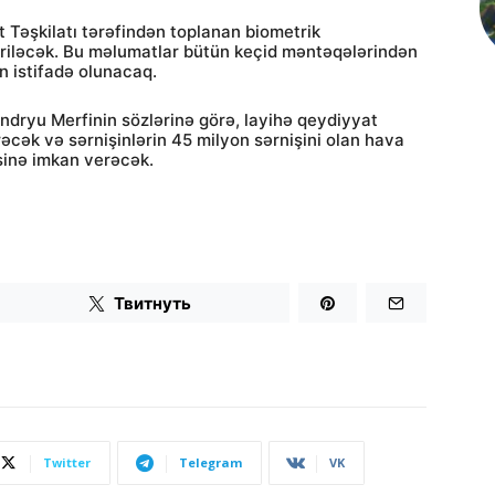
 Təşkilatı tərəfindən toplanan biometrik
iriləcək. Bu məlumatlar bütün keçid məntəqələrindən
n istifadə olunacaq.
ndryu Merfinin sözlərinə görə, layihə qeydiyyat
əcək və sərnişinlərin 45 milyon sərnişini olan hava
sinə imkan verəcək.
Твитнуть
Twitter
Telegram
VK