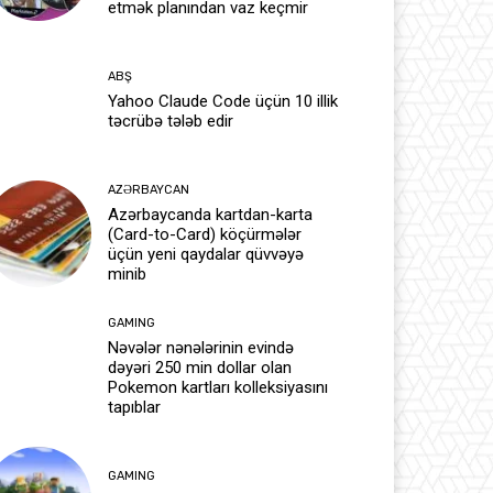
etmək planından vaz keçmir
ABŞ
Yahoo Claude Code üçün 10 illik
təcrübə tələb edir
AZƏRBAYCAN
Azərbaycanda kartdan-karta
(Card-to-Card) köçürmələr
üçün yeni qaydalar qüvvəyə
minib
GAMING
Nəvələr nənələrinin evində
dəyəri 250 min dollar olan
Pokemon kartları kolleksiyasını
tapıblar
GAMING