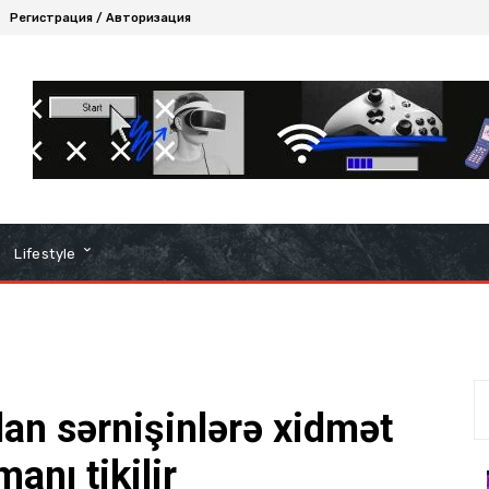
Регистрация / Авторизация
Lifestyle
an sərnişinlərə xidmət
anı tikilir