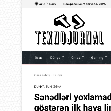
C
32.6
Баку
Воскресенье, 9 августа, 2026
Əsas
Dünya
Cihaz
Gaming
Əsas səhifə
Dünya
DÜNYA
SÜNI ZƏKA
Sənədləri yoxlamad
göstərən ilk hava lim