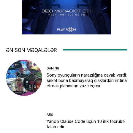
ƏN SON MƏQALƏLƏR
GAMING
Sony oyunçuların narazılığına cavab verdi:
şirkət buna baxmayaraq disklərdən imtina
etmək planından vaz keçmir
ABŞ
Yahoo Claude Code üçün 10 illik təcrübə
tələb edir