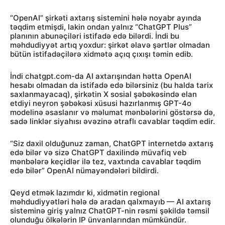
“OpenAI” şirkəti axtarış sistemini hələ noyabr ayında
təqdim etmişdi, lakin ondan yalnız “ChatGPT Plus”
planının abunəçiləri istifadə edə bilərdi. İndi bu
məhdudiyyət artıq yoxdur: şirkət əlavə şərtlər olmadan
bütün istifadəçilərə xidmətə açıq çıxışı təmin edib.
İndi chatgpt.com-da AI axtarışından hətta OpenAI
hesabı olmadan da istifadə edə bilərsiniz (bu halda tarix
saxlanmayacaq), şirkətin X sosial şəbəkəsində elan
etdiyi neyron şəbəkəsi xüsusi hazırlanmış GPT-4o
modelinə əsaslanır və məlumat mənbələrini göstərsə də,
sadə linklər siyahısı əvəzinə ətraflı cavablar təqdim edir.
“Siz daxil olduğunuz zaman, ChatGPT internetdə axtarış
edə bilər və sizə ChatGPT daxilində müvafiq veb
mənbələrə keçidlər ilə tez, vaxtında cavablar təqdim
edə bilər” OpenAI nümayəndələri bildirdi.
Qeyd etmək lazımdır ki, xidmətin regional
məhdudiyyətləri hələ də aradan qalxmayıb — AI axtarış
sisteminə giriş yalnız ChatGPT-nin rəsmi şəkildə təmsil
olunduğu ölkələrin IP ünvanlarından mümkündür.