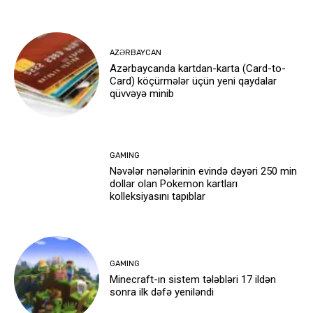
AZƏRBAYCAN
Azərbaycanda kartdan-karta (Card-to-
Card) köçürmələr üçün yeni qaydalar
qüvvəyə minib
GAMING
Nəvələr nənələrinin evində dəyəri 250 min
dollar olan Pokemon kartları
kolleksiyasını tapıblar
GAMING
Minecraft-ın sistem tələbləri 17 ildən
sonra ilk dəfə yeniləndi