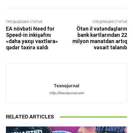
ПРЕДЫДУЩАЯ СТАТЬЯ
СЛЕДУЮЩАЯ СТАТЬЯ
EA növbəti Need for
Ötən il vətəndaşların
Speed-in inkişafını
bank kartlarından 22
«daha yaxşı vaxtlara»
milyon manatdan artıq
qədər təxirə saldı
vəsait talanıb
Texnojurnal
http://texnojurnal.com
RELATED ARTICLES