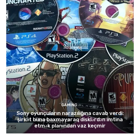
GAMING
Sony oyunçuların narazılığına cavab verdi:
şirkət buna baxmayaraq disklərdən imtina
etmək planından vaz keçmir