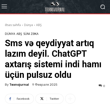
Əsas səhifə
Dünya
ABŞ
DÜNYA
ABŞ
SÜNI ZƏKA
Sms və qeydiyyat artıq
lazım deyil. ChatGPT
axtarış sistemi indi hamı
üçün pulsuz oldu
By
Texnojurnal
9 Февраля 2025
0
Facebook
Twitter