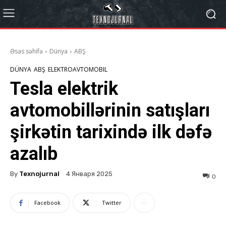
Əsas səhifə
Dünya
ABŞ
DÜNYA
ABŞ
ELEKTROAVTOMOBIL
Tesla elektrik
avtomobillərinin satışları
şirkətin tarixində ilk dəfə
azalıb
By
Texnojurnal
4 Января 2025
0
Facebook
Twitter