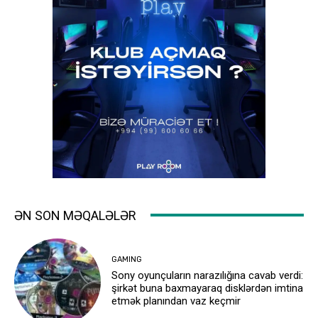
ƏN SON MƏQALƏLƏR
GAMING
Sony oyunçuların narazılığına cavab verdi:
şirkət buna baxmayaraq disklərdən imtina
etmək planından vaz keçmir