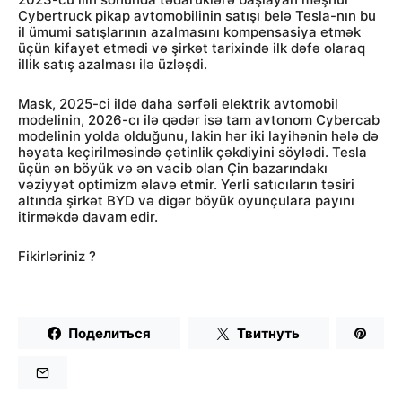
Cybertruck pikap avtomobilinin satışı belə Tesla-nın bu
il ümumi satışlarının azalmasını kompensasiya etmək
üçün kifayət etmədi və şirkət tarixində ilk dəfə olaraq
illik satış azalması ilə üzləşdi.
Mask, 2025-ci ildə daha sərfəli elektrik avtomobil
modelinin, 2026-cı ilə qədər isə tam avtonom Cybercab
modelinin yolda olduğunu, lakin hər iki layihənin hələ də
həyata keçirilməsində çətinlik çəkdiyini söylədi. Tesla
üçün ən böyük və ən vacib olan Çin bazarındakı
vəziyyət optimizm əlavə etmir. Yerli satıcıların təsiri
altında şirkət BYD və digər böyük oyunçulara payını
itirməkdə davam edir.
Fikirləriniz ?
Поделиться
Твитнуть