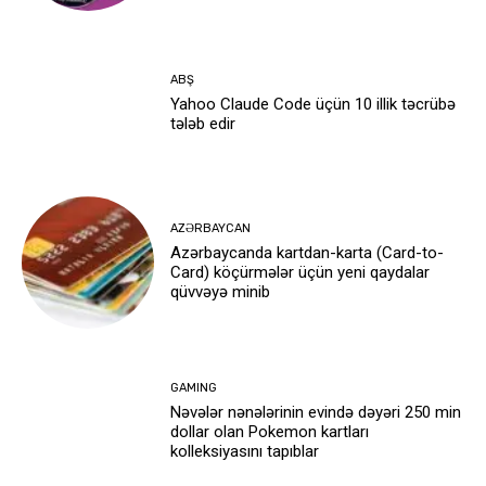
ABŞ
Yahoo Claude Code üçün 10 illik təcrübə
tələb edir
AZƏRBAYCAN
Azərbaycanda kartdan-karta (Card-to-
Card) köçürmələr üçün yeni qaydalar
qüvvəyə minib
GAMING
Nəvələr nənələrinin evində dəyəri 250 min
dollar olan Pokemon kartları
kolleksiyasını tapıblar