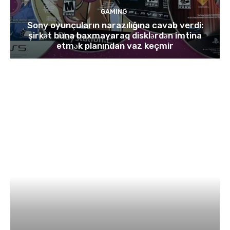
GAMING
Sony oyunçuların narazılığına cavab verdi:
şirkət buna baxmayaraq disklərdən imtina
etmək planından vaz keçmir