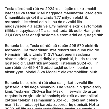
Tesla dördüncü rüb və 2024-cü il üçün elektromobil
istehsalı və tədarükləri haqqında məlumatları dərc edib.
Ümumilikdə şirkət il ərzində 1,77 milyon elektrik
avtomobili istehsal edib ki, bu da əvvəlki illə
müqayisədə 4% azdır və 1,79 milyon elektrik avtomobili
(illiklə müqayisədə 1% azalma) tədarük edib. Həmçinin
31,4 GVt/saat enerji saxlama sistemlərini də quraşdırılıb.
Bununla belə, Tesla dördüncü rübün 495 570 elektrik
avtomobili ilə tədarüklər üzrə rekord olduğunu bildirib.
Həmçinin rüb ərzində 11 GVt/saat enerji saxlama
sistemlərinin yerləşdirildiyi açıqlanıb ki, bu da rekord
göstəricidir. Elektrikli avtomobil istehsalı 2024-cü ilin
son rübündə 459 445 ədəd təşkil edib ki, bunların
əksəriyyəti Model 3 və Model Y elektromobilləri olub.
Bununla belə, rekord rüb olsa da, şirkət əvvəlki ilin
göstəricilərini keçə bilməyib. The Verge-nin qeyd etdiyi
kimi, Tesla-nın CEO-su İlon Mask ilin əvvəlində artan
rəqabətin və şirkətin köhnəlmiş elektrik avtomobilləri
xəttinə tələbin azalmasının 2024-cü ildəki nəticələrə
mənfi təsir edəcəyi barədə xəbərdarlıq etmişdi. Hətta
2023-cü ilin sonunda tədarüklərə başlayan məşhur