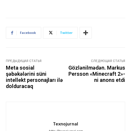
Facebook
Twitter
ПРЕДЫДУЩАЯ СТАТЬЯ
СЛЕДУЮЩАЯ СТАТЬЯ
Meta sosial
Gözlənilmədən. Markus
şəbəkələrini süni
Persson «Minecraft 2»-
intellekt personajları ilə
ni anons etdi
dolduracaq
Texnojurnal