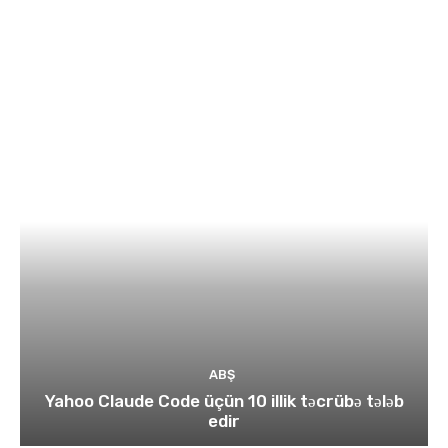
ABŞ
Yahoo Claude Code üçün 10 illik təcrübə tələb
edir