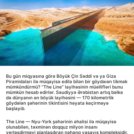
Bu gün miqyasına görə Böyük Çin Səddi və ya Giza
Piramidaları ilə müqayisə edilə bilən bir göydəıən tikmək
mümkündürmü? “The Line” layihəsinin müəllifləri bunu
mümkün hesab edirlər. Səudiyyə Ərəbistan artıq bəlkə
də dünyanın ən böyük layihəsini — 170 kilometrlik
göydələn şəhərinin tikintisini həyata keçirməyə
başlayıb.
The Line — Nyu-York şəhərinin əhalisi ilə müqayisə
olunabilən, təxminən doqquz milyon insanı
yerləşdirməyi planlaşdıran nəhəng yaşayış kompleksidir.