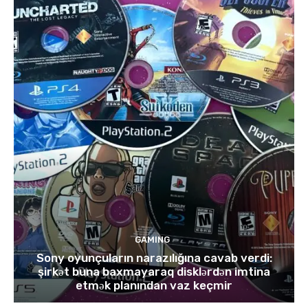
GAMING
Sony oyunçuların narazılığına cavab verdi:
şirkət buna baxmayaraq disklərdən imtina
etmək planından vaz keçmir