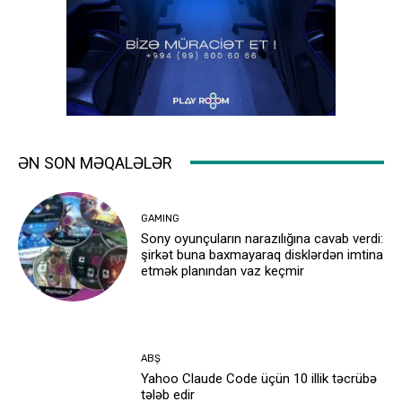
ƏN SON MƏQALƏLƏR
GAMING
Sony oyunçuların narazılığına cavab verdi:
şirkət buna baxmayaraq disklərdən imtina
etmək planından vaz keçmir
ABŞ
Yahoo Claude Code üçün 10 illik təcrübə
tələb edir