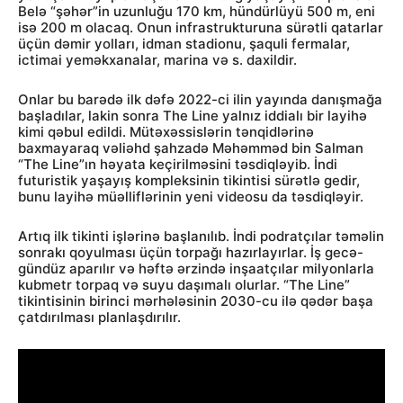
Belə “şəhər”in uzunluğu 170 km, hündürlüyü 500 m, eni
isə 200 m olacaq. Onun infrastrukturuna sürətli qatarlar
üçün dəmir yolları, idman stadionu, şaquli fermalar,
ictimai yeməkxanalar, marina və s. daxildir.
Onlar bu barədə ilk dəfə 2022-ci ilin yayında danışmağa
başladılar, lakin sonra The Line yalnız iddialı bir layihə
kimi qəbul edildi. Mütəxəssislərin tənqidlərinə
baxmayaraq vəliəhd şahzadə Məhəmməd bin Salman
“The Line”ın həyata keçirilməsini təsdiqləyib. İndi
futuristik yaşayış kompleksinin tikintisi sürətlə gedir,
bunu layihə müəlliflərinin yeni videosu da təsdiqləyir.
Artıq ilk tikinti işlərinə başlanılıb. İndi podratçılar təməlin
sonrakı qoyulması üçün torpağı hazırlayırlar. İş gecə-
gündüz aparılır və həftə ərzində inşaatçılar milyonlarla
kubmetr torpaq və suyu daşımalı olurlar. “The Line”
tikintisinin birinci mərhələsinin 2030-cu ilə qədər başa
çatdırılması planlaşdırılır.