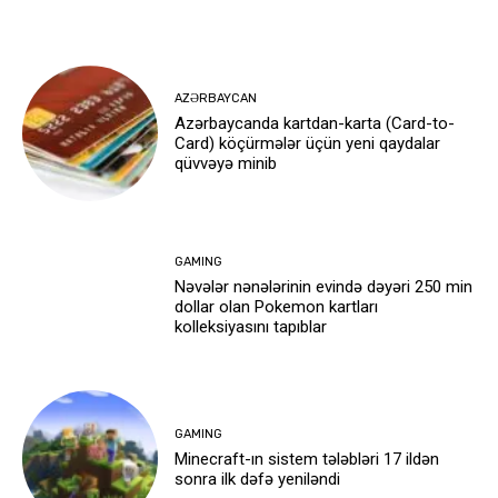
AZƏRBAYCAN
Azərbaycanda kartdan-karta (Card-to-
Card) köçürmələr üçün yeni qaydalar
qüvvəyə minib
GAMING
Nəvələr nənələrinin evində dəyəri 250 min
dollar olan Pokemon kartları
kolleksiyasını tapıblar
GAMING
Minecraft-ın sistem tələbləri 17 ildən
sonra ilk dəfə yeniləndi