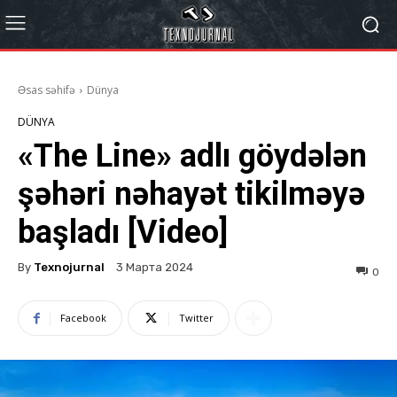
Əsas səhifə
Dünya
DÜNYA
«The Line» adlı göydələn
şəhəri nəhayət tikilməyə
başladı [Video]
By
Texnojurnal
3 Марта 2024
0
Facebook
Twitter