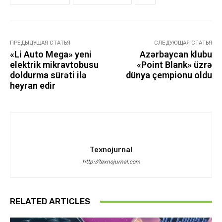
ПРЕДЫДУЩАЯ СТАТЬЯ
СЛЕДУЮЩАЯ СТАТЬЯ
«Li Auto Mega» yeni
Azərbaycan klubu
elektrik mikravtobusu
«Point Blank» üzrə
doldurma sürəti ilə
dünya çempionu oldu
heyran edir
Texnojurnal
http://texnojurnal.com
RELATED ARTICLES