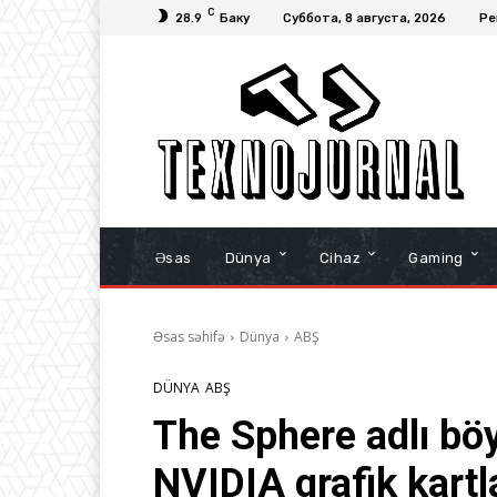
C
28.9
Баку
Суббота, 8 августа, 2026
Ре
Əsas
Dünya
Cihaz
Gaming
Əsas səhifə
Dünya
ABŞ
DÜNYA
ABŞ
The Sphere adlı böy
NVIDIA qrafik kartla