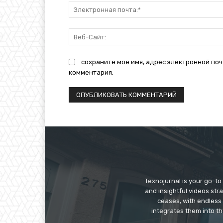
сохраните мое имя, адрес электронной поч
комментария.
Texnojurnal is your go-to 
and insightful videos str
ceases, with endless
integrates them into th