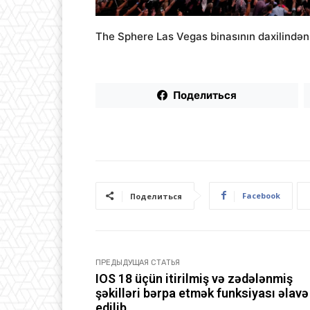
The Sphere Las Vegas binasının daxilində
Поделиться
Facebook
Поделиться
ПРЕДЫДУЩАЯ СТАТЬЯ
IOS 18 üçün itirilmiş və zədələnmiş
şəkilləri bərpa etmək funksiyası əlavə
edilib