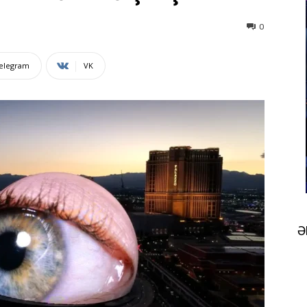
0
elegram
VK
Ə