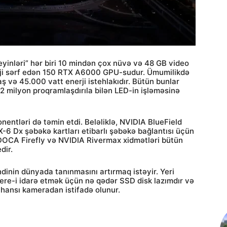
yinləri” hər biri 10 mindən çox nüvə və 48 GB video
rji sərf edən 150 RTX A6000 GPU-sudur. Ümumilikdə
və 45.000 vatt enerji istehlakıdır. Bütün bunlar
,2 milyon proqramlaşdırıla bilən LED-in işləməsinə
entləri də təmin etdi. Beləliklə, NVIDIA BlueField
6 Dx şəbəkə kartları etibarlı şəbəkə bağlantısı üçün
DOCA Firefly və NVIDIA Rivermax xidmətləri bütün
dir.
ndinin dünyada tanınmasını artırmaq istəyir. Yeri
ere-i idarə etmək üçün nə qədər SSD disk lazımdır və
ansı kameradan istifadə olunur.