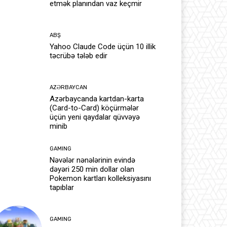
etmək planından vaz keçmir
ABŞ
Yahoo Claude Code üçün 10 illik
təcrübə tələb edir
AZƏRBAYCAN
Azərbaycanda kartdan-karta
(Card-to-Card) köçürmələr
üçün yeni qaydalar qüvvəyə
minib
GAMING
Nəvələr nənələrinin evində
dəyəri 250 min dollar olan
Pokemon kartları kolleksiyasını
tapıblar
GAMING