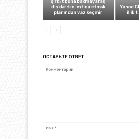
şirkət buna baxmayaraq
disklərdən imtina etmək
Yahoo C
planından vaz keçmir
illik 
ОСТАВЬТЕ ОТВЕТ
Комментарий: