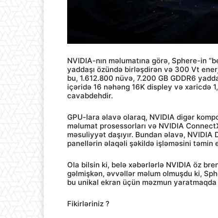
NVIDIA-nın məlumatına görə, Sphere-in “be
yaddaşı özündə birləşdirən və 300 Vt ene
bu, 1.612.800 nüvə, 7.200 GB GDDR6 yaddaş 
içəridə 16 nəhəng 16K displey və xaricdə 1
cavabdehdir.
GPU-lara əlavə olaraq, NVIDIA digər kompon
məlumat prosessorları və NVIDIA ConnectX-
məsuliyyət daşıyır. Bundan əlavə, NVIDIA 
panellərin əlaqəli şəkildə işləməsini təmin e
Ola bilsin ki, belə xəbərlərlə NVIDIA öz bre
gəlmişkən, əvvəllər məlum olmuşdu ki, Sph
bu unikal ekran üçün məzmun yaratmaqda h
Fikirləriniz ?