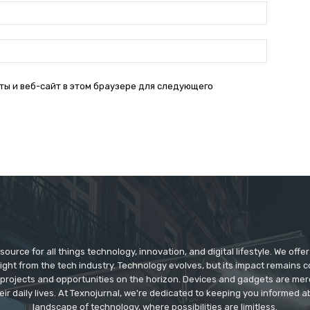
Электро
почта:*
Веб-
Сайт:
ты и веб-сайт в этом браузере для следующего
source for all things technology, innovation, and digital lifestyle. We off
aight from the tech industry. Technology evolves, but its impact remains 
 projects and opportunities on the horizon. Devices and gadgets are mer
eir daily lives. At Texnojurnal, we're dedicated to keeping you informed
landscape of technology, where possibilities are limitless.