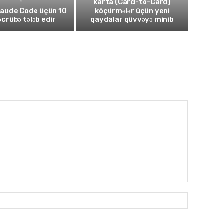
karta (Card-to-Card)
laude Code üçün 10
köçürmələr üçün yeni
təcrübə tələb edir
qaydalar qüvvəyə minib
Имя:*