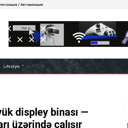
гистрация / Авторизация
Lifestyle
ük displey binası —
rı üzərində çalışır