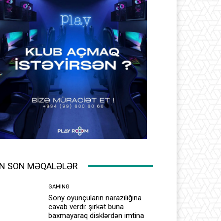
N SON MƏQALƏLƏR
GAMING
Sony oyunçuların narazılığına
cavab verdi: şirkət buna
baxmayaraq disklərdən imtina