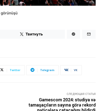
n görünüşü
Твитнуть
Twitter
Telegram
VK
СЛЕДУЮЩАЯ СТАТЬЯ
Gamescom 2024: studiya və
tamaşaçıların sayına görə rekord
nəticələrə çatacağını bildirdi