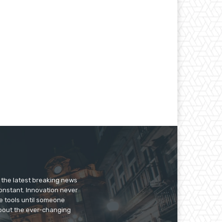
нная
er the latest breaking news
constant. Innovation never
e tools until someone
 about the ever-changing