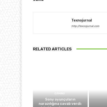
Texnojurnal
http://texnojurnal.com
RELATED ARTICLES
GAMING
Sony oyunçuların
narazılığına cavab verdi: