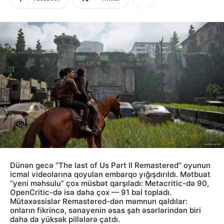
Dünən gecə “The last of Us Part II Remastered” oyunun
icmal videolarına qoyulan embarqo yığışdırıldı. Mətbuat
“yeni məhsulu” çox müsbət qarşıladı: Metacritic-də 90,
OpenCritic-də isə daha çox — 91 bal topladı.
Mütəxəssislər Remastered-dən məmnun qaldılar:
onların fikrincə, sənayenin əsas şah əsərlərindən biri
daha da yüksək pillələrə çatdı.