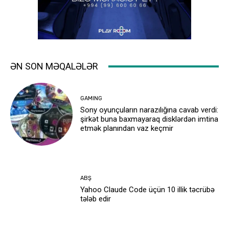
ƏN SON MƏQALƏLƏR
GAMING
Sony oyunçuların narazılığına cavab verdi:
şirkət buna baxmayaraq disklərdən imtina
etmək planından vaz keçmir
ABŞ
Yahoo Claude Code üçün 10 illik təcrübə
tələb edir