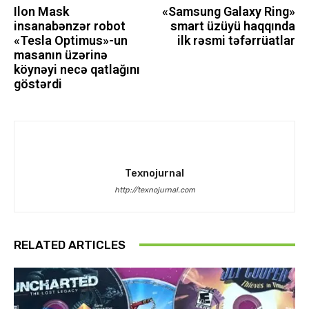
Ilon Mask
«Samsung Galaxy Ring»
insanabənzər robot
smart üzüyü haqqında
«Tesla Optimus»-un
ilk rəsmi təfərrüatlar
masanın üzərinə
köynəyi necə qatlağını
göstərdi
Texnojurnal
http://texnojurnal.com
RELATED ARTICLES