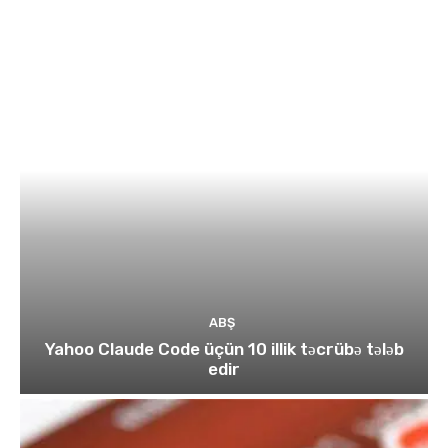
ABŞ
Yahoo Claude Code üçün 10 illik təcrübə tələb
edir