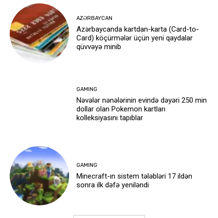
AZƏRBAYCAN
Azərbaycanda kartdan-karta (Card-to-
Card) köçürmələr üçün yeni qaydalar
qüvvəyə minib
GAMING
Nəvələr nənələrinin evində dəyəri 250 min
dollar olan Pokemon kartları
kolleksiyasını tapıblar
GAMING
Minecraft-ın sistem tələbləri 17 ildən
sonra ilk dəfə yeniləndi