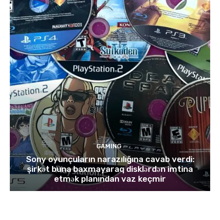
GAMING
Sony oyunçuların narazılığına cavab verdi:
şirkət buna baxmayaraq disklərdən imtina
etmək planından vaz keçmir