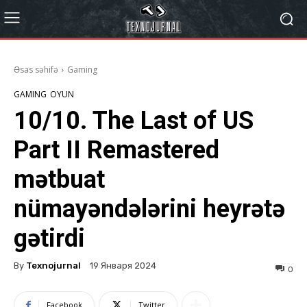
Əsas səhifə
Gaming
GAMING
OYUN
10/10. The Last of US
Part II Remastered
mətbuat
nümayəndələrini heyrətə
gətirdi
By
Texnojurnal
19 Января 2024
0
Facebook
Twitter