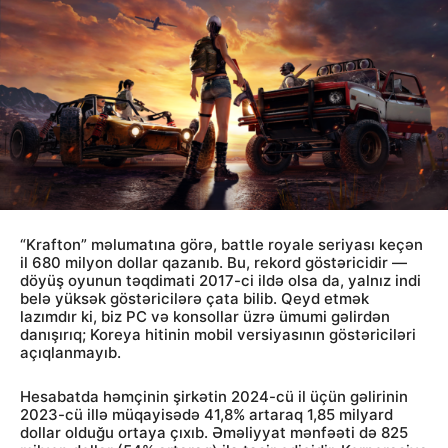
“Krafton” məlumatına görə, battle royale seriyası keçən
il 680 milyon dollar qazanıb. Bu, rekord göstəricidir —
döyüş oyunun təqdimati 2017-ci ildə olsa da, yalnız indi
belə yüksək göstəricilərə çata bilib. Qeyd etmək
lazımdır ki, biz PC və konsollar üzrə ümumi gəlirdən
danışırıq; Koreya hitinin mobil versiyasının göstəriciləri
açıqlanmayıb.
Hesabatda həmçinin şirkətin 2024-cü il üçün gəlirinin
2023-cü illə müqayisədə 41,8% artaraq 1,85 milyard
dollar olduğu ortaya çıxıb. Əməliyyat mənfəəti də 825