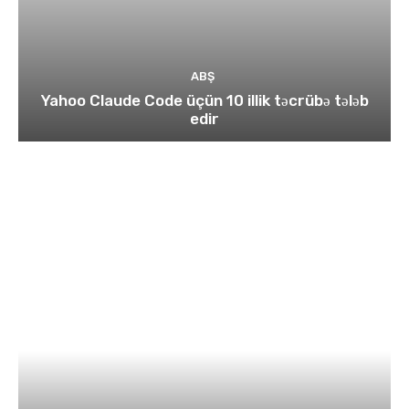
ABŞ
Yahoo Claude Code üçün 10 illik təcrübə tələb
edir