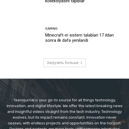
kolleksiyasını tapıblar
GAMING
Minecraft-ın sistem tələbləri 17 ildən
sonra ilk dəfə yeniləndi
Загрузить больше
Texnojurnal is your go-to source for all things technology,
innovation, and digital lifestyle. We offer the latest breaking news
and insightful videos straight from the tech industry. Technology
evolves, but its impact remains constant. Innovation never
ceases, with endless projects and opportunities on the horizon.
Devices and gadgets are mere tools until someone integrates