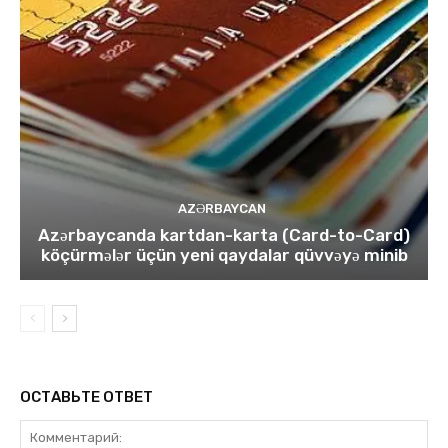
AZƏRBAYCAN
Azərbaycanda kartdan-karta (Card-to-Card)
köçürmələr üçün yeni qaydalar qüvvəyə minib
ОСТАВЬТЕ ОТВЕТ