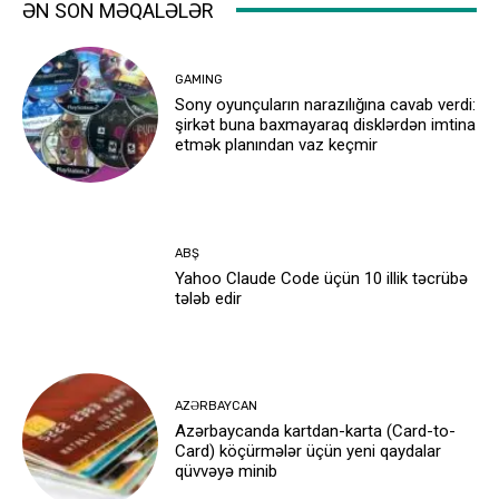
ƏN SON MƏQALƏLƏR
GAMING
Sony oyunçuların narazılığına cavab verdi:
şirkət buna baxmayaraq disklərdən imtina
etmək planından vaz keçmir
ABŞ
Yahoo Claude Code üçün 10 illik təcrübə
tələb edir
AZƏRBAYCAN
Azərbaycanda kartdan-karta (Card-to-
Card) köçürmələr üçün yeni qaydalar
qüvvəyə minib