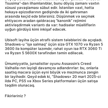
Tsusima”-dan ilhamlanıblar, bunu döyüş zamanı vaxtın
xüsusi yavaşlaması sübut edir. İstənilən vaxt, hətta
hekayə epizodlarının gedişində də iki qəhrəman
arasında keçid edə bilərsiniz. Düşünmək və seçmək
ehtiyacını aradan qaldıracaq “kanonik” rejimini
aktivləşdirmək variantı da var: hadisələr müəlliflərin
uyğun gördüyü kimi inkişaf edəcək.
Ubisoft layihə üçün ətraflı sistem tələblərini də açıqladı.
Shadows-u “işə salmaq” üçün sizə GTX 1070 və Ryzen 5
3600 ilə kompüter lazımdır, rahat oyun isə RTX 3060 Ti
və Ryzen 5 5600X tərəfindən təmin ediləcək.
Ümumiyyətlə, jurnalistlər oyunu Assassin’s Creed
Valhalla-nın layiqli davamçısı adlandırırlar: bu, onlarla
saatlıq macəra üçün eyni böyük və məzmunca zəngin
bir layihədir. Qeyd edək ki, “Shadows» 20 mart 2025-ci
ildə PC, PS5 və Xbox Series platformaları üçün satışa
təqdim olunacaq.
Fikirləriniz ?