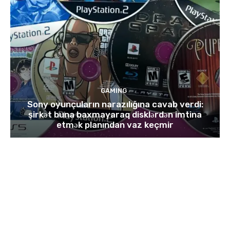
GAMING
Sony oyunçuların narazılığına cavab verdi:
şirkət buna baxmayaraq disklərdən imtina
etmək planından vaz keçmir