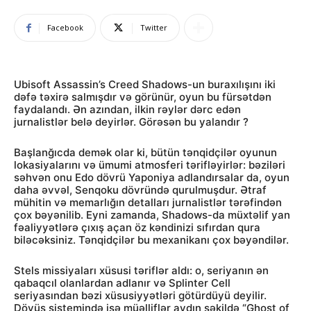
Facebook
Twitter
Ubisoft Assassin’s Creed Shadows-un buraxılışını iki
dəfə təxirə salmışdır və görünür, oyun bu fürsətdən
faydalandı. Ən azından, ilkin rəylər dərc edən
jurnalistlər belə deyirlər. Görəsən bu yalandır ?
Başlanğıcda demək olar ki, bütün tənqidçilər oyunun
lokasiyalarını və ümumi atmosferi tərifləyirlər: bəziləri
səhvən onu Edo dövrü Yaponiya adlandırsalar da, oyun
daha əvvəl, Senqoku dövründə qurulmuşdur. Ətraf
mühitin və memarlığın detalları jurnalistlər tərəfindən
çox bəyənilib. Eyni zamanda, Shadows-da müxtəlif yan
fəaliyyətlərə çıxış açan öz kəndinizi sıfırdan qura
biləcəksiniz. Tənqidçilər bu mexanikanı çox bəyəndilər.
Stels missiyaları xüsusi təriflər aldı: o, seriyanın ən
qabaqcıl olanlardan adlanır və Splinter Cell
seriyasından bəzi xüsusiyyətləri götürdüyü deyilir.
Döyüş sistemində isə müəlliflər aydın şəkildə “Ghost of