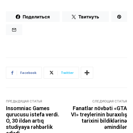
Поделиться
Твитнуть
Facebook
Twitter
ПРЕДЫДУЩАЯ СТАТЬЯ
СЛЕДУЮЩАЯ СТАТЬЯ
Insomniac Games
Fanatlar növbəti «GTA
qurucusu istefa verdi.
VI» treylerinin buraxılış
O, 30 ildən artıq
tarixini bildiklərinə
studiyaya rəhbərlik
əmindilər