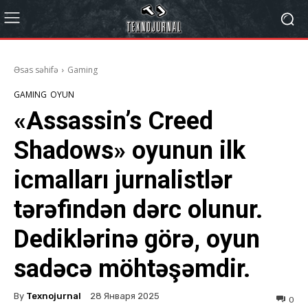
Əsas səhifə
Gaming
GAMING
OYUN
«Assassin’s Creed
Shadows» oyunun ilk
icmalları jurnalistlər
tərəfindən dərc olunur.
Dediklərinə görə, oyun
sadəcə möhtəşəmdir.
By
Texnojurnal
28 Января 2025
0