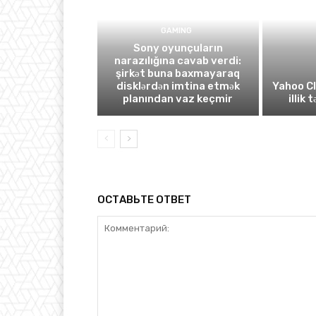
GAMING
Sony oyunçuların
narazılığına cavab verdi:
şirkət buna baxmayaraq
disklərdən imtina etmək
Yahoo C
planından vaz keçmir
illik 
ОСТАВЬТЕ ОТВЕТ