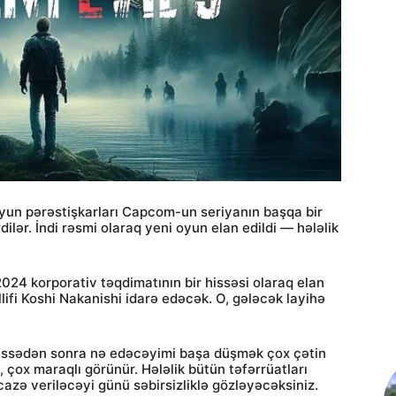
oyun pərəstişkarları Capcom-un seriyanın başqa bir
lər. İndi rəsmi olaraq yeni oyun elan edildi — hələlik
24 korporativ təqdimatının bir hissəsi olaraq elan
llifi Koshi Nakanishi idarə edəcək. O, gələcək layihə
 hissədən sonra nə edəcəyimi başa düşmək çox çətin
, çox maraqlı görünür. Hələlik bütün təfərrüatları
azə veriləcəyi günü səbirsizliklə gözləyəcəksiniz.