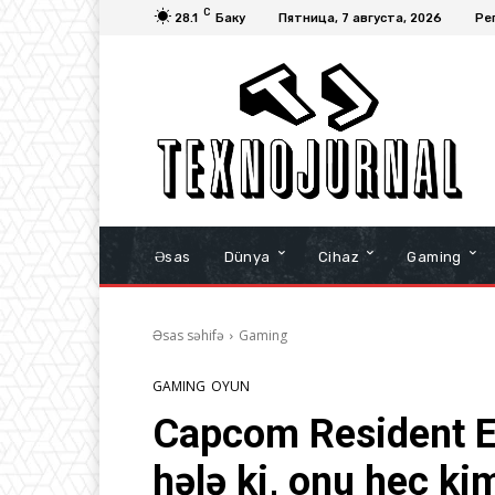
C
28.1
Баку
Пятница, 7 августа, 2026
Ре
Əsas
Dünya
Cihaz
Gaming
Əsas səhifə
Gaming
GAMING
OYUN
Capcom Resident Ev
hələ ki, onu heç k