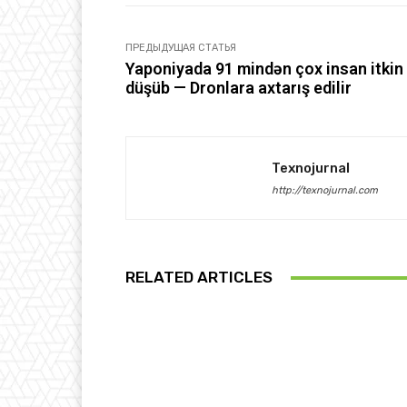
ПРЕДЫДУЩАЯ СТАТЬЯ
Yaponiyada 91 mindən çox insan itkin
düşüb — Dronlara axtarış edilir
Texnojurnal
http://texnojurnal.com
RELATED ARTICLES