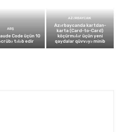
AZƏRBAYCAN
Azərbaycanda kartdan-
ABŞ
karta (Card-to-Card)
laude Code üçün 10
köçürmələr üçün yeni
təcrübə tələb edir
qaydalar qüvvəyə minib