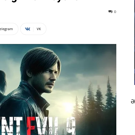
0
elegram
VK
Ə