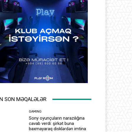
N SON MƏQALƏLƏR
GAMING
Sony oyunçuların narazılığına
cavab verdi: şirkət buna
baxmayaraq disklərdən imtina