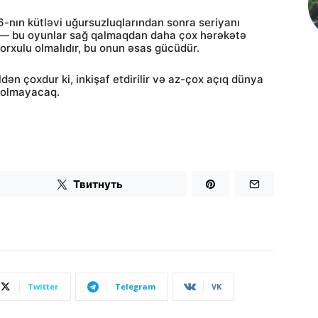
6-nın kütləvi uğursuzluqlarından sonra seriyanı
r — bu oyunlar sağ qalmaqdan daha çox hərəkətə
orxulu olmalıdır, bu onun əsas gücüdür.
ən çoxdur ki, inkişaf etdirilir və az-çox açıq dünya
ə olmayacaq.
Твитнуть
Twitter
Telegram
VK