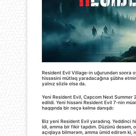
Resident Evil Village-in uğurundan sonra 
hissəsini mütləq yaradacağına şübhə etmirdi
yalnız sözlə olsa da.
Yeni Resident Evil, Capcom Next Summer 20
edildi. Yeni hissəni Resident Evil 7-nin müə
haqqında bir neçə kəlmə danışdı:
Biz yeni Resident Evil yaradırıq. Yeddinci
idi, amma bir fikir tapdım. Düzünü desəm, o
açıqlaya bilmərəm, amma ümid edirəm ki, ic