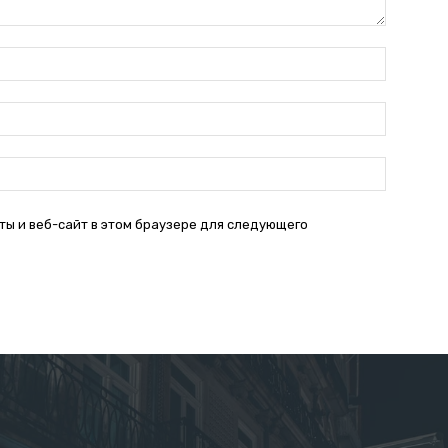
Имя:*
Электро
почта:*
Веб-
Сайт:
ты и веб-сайт в этом браузере для следующего