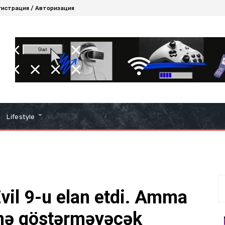
гистрация / Авторизация
Lifestyle
il 9-u elan etdi. Amma
imə göstərməyəcək