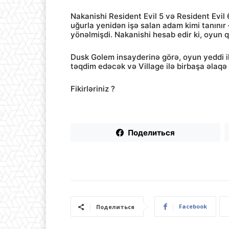
Nakanishi Resident Evil 5 və Resident Evil 
uğurla yenidən işə salan adam kimi tanını
yönəlmişdi. Nakanishi hesab edir ki, oyun q
Dusk Golem insayderinə görə, oyun yeddi ild
təqdim edəcək və Village ilə birbaşa əlaq
Fikirləriniz ?
Поделиться
Facebook
Поделиться