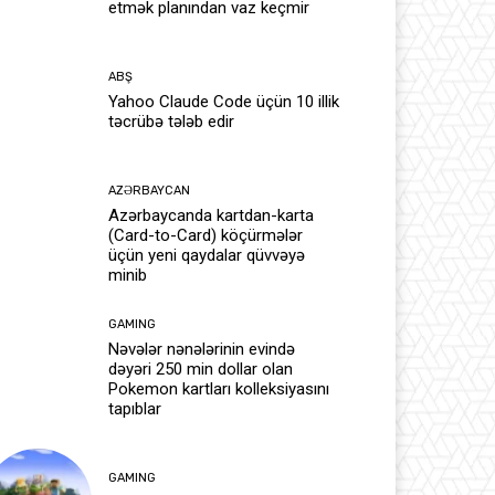
etmək planından vaz keçmir
ABŞ
Yahoo Claude Code üçün 10 illik
təcrübə tələb edir
AZƏRBAYCAN
Azərbaycanda kartdan-karta
(Card-to-Card) köçürmələr
üçün yeni qaydalar qüvvəyə
minib
GAMING
Nəvələr nənələrinin evində
dəyəri 250 min dollar olan
Pokemon kartları kolleksiyasını
tapıblar
GAMING