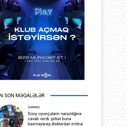
N SON MƏQALƏLƏR
GAMING
Sony oyunçuların narazılığına
cavab verdi: şirkət buna
baxmayaraq disklərdən imtina