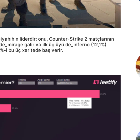
iyahıhın liderdir: onu, Counter-Strike 2 matçlarının
de_mirage gəlir və ilk üçlüyü de_inferno (12,1%)
%-i bu üç xəritədə baş verir.