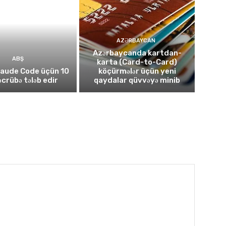
AZƏRBAYCAN
Azərbaycanda kartdan-
ABŞ
karta (Card-to-Card)
laude Code üçün 10
köçürmələr üçün yeni
təcrübə tələb edir
qaydalar qüvvəyə minib