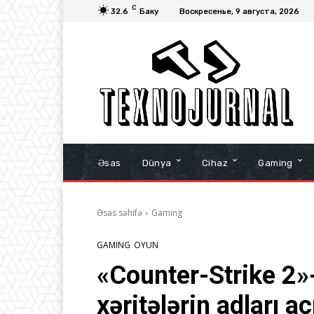
C
32.6
Баку
Воскресенье, 9 августа, 2026
Əsas
Dünya
Cihaz
Gaming
Əsas səhifə
Gaming
GAMING
OYUN
«Counter-Strike 2»
xəritələrin adları aç