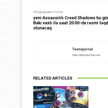
ПРЕДЫДУЩАЯ СТАТЬЯ
yeni Assassin’s Creed Shadows bu gü
Bakı vaxtı ilə saat 20:00-da rəsmi təq
olunacaq
Texnojurnal
http://texnojurnal.com
RELATED ARTICLES