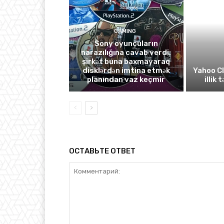
GAMING
Sony oyunçuların
narazılığına cavab verdi:
şirkət buna baxmayaraq
disklərdən imtina etmək
Yahoo C
planından vaz keçmir
illik 
ОСТАВЬТЕ ОТВЕТ