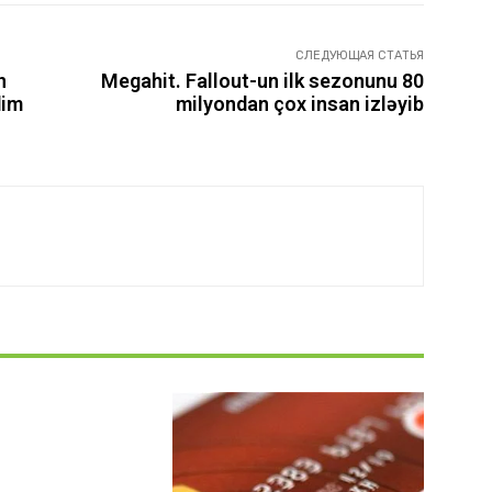
СЛЕДУЮЩАЯ СТАТЬЯ
n
Megahit. Fallout-un ilk sezonunu 80
dim
milyondan çox insan izləyib