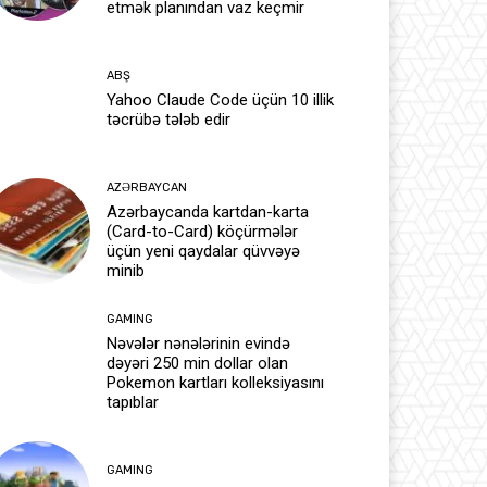
etmək planından vaz keçmir
ABŞ
Yahoo Claude Code üçün 10 illik
təcrübə tələb edir
AZƏRBAYCAN
Azərbaycanda kartdan-karta
(Card-to-Card) köçürmələr
üçün yeni qaydalar qüvvəyə
minib
GAMING
Nəvələr nənələrinin evində
dəyəri 250 min dollar olan
Pokemon kartları kolleksiyasını
tapıblar
GAMING