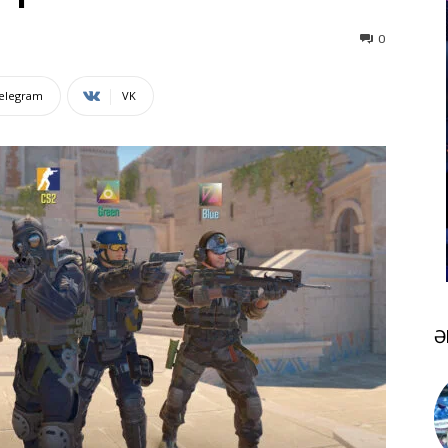
0
elegram
VK
Ə