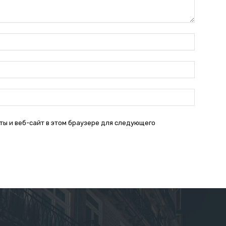
Имя:*
Электро
почта:*
Веб-
Сайт:
ты и веб-сайт в этом браузере для следующего