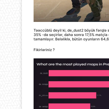
Təəccüblü deyil ki, de_dust2 böyük fərqlə s
35% -də seçirlər, daha sonra 17,5% matçla 
tamamlayır. Beləliklə, bütün oyunların 64,6
Fikirləriniz ?