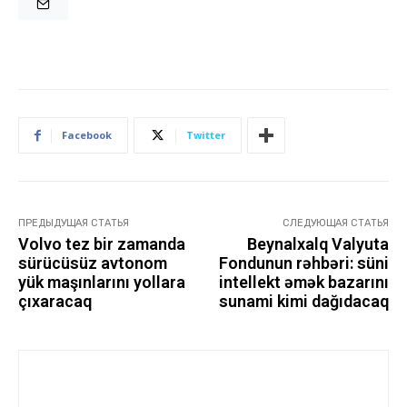
Facebook
Twitter
ПРЕДЫДУЩАЯ СТАТЬЯ
СЛЕДУЮЩАЯ СТАТЬЯ
Volvo tez bir zamanda
Beynalxalq Valyuta
sürücüsüz avtonom
Fondunun rəhbəri: süni
yük maşınlarını yollara
intellekt əmək bazarını
çıxaracaq
sunami kimi dağıdacaq