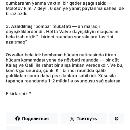
qumbaranın yanma vaxtını bir qədər aşağı saldı: —
Molotov kimi 7 deyil, 6 saniyə yanır; paylanma sahəsi də
biraz azdı.
3. Azaldılmış “bomba” mükafatı — ən maraqlı
dəyişikliklərdəndir. Hətta Valve dəyişikliyin məqsədini
belə izah etdi: “…birinci raundun sonrakılara təsirini
azaltmaq”.
Əvvəllər belə idi: bombanın hücum nəticəsində itirən
hücum komamdası yenə də növbəti raundda — bir cüt
Kalaş və Qalil ilə rahat bir alışa imkan verəcəkdir. Və bu,
komik görünürdü, çünki KT birinci raundda qalib
gəldikdən sonra daha pis silahlara sahib idi. Xüsusilə
tapança raundunda 1-2 müdafiə oyunçusu sağ qalarsa.
Fikirləriniz ?
Поделиться
Твитнуть