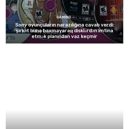
GAMING
Sony oyunçuların narazılığına cavab verdi:
şirkət buna baxmayaraq disklərdən imtina
etmək planından vaz keçmir