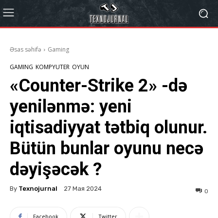
Əsas səhifə
Gaming
GAMING
KOMPYUTER
OYUN
«Counter-Strike 2» -də
yenilənmə: yeni
iqtisadiyyat tətbiq olunur.
Bütün bunlar oyunu necə
dəyişəcək ?
By
Texnojurnal
27 Мая 2024
0
Facebook
Twitter