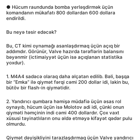
● Hücum raundunda bomba yerləşdirmək üçün
komandanın mükafatı 800 dollardan 600 dollara
endirildi.
Bu neyə təsir edəcək?
Bu, CT kimi oynamağı asanlaşdırmaq üçün açıq bir
addımdır. Görünür, Valve hazırda tərəflərin balansını
bəyənmir (ictimaiyyət üçün isə açıqlanan statistika
yoxdur).
1. M4A4 sadəcə olaraq daha əlçatan edilib. Bəli, başqa
bir “Emka” ilə qiymət fərqi cəmi 200 dollar idi, lakin bu,
bütöv bir flash-in qiymətidir.
2. Yandırıcı qumbara həmişə müdafiə üçün əsas rol
oynayıb, hücum üçün isə Molotov adi idi, çünki onun
qiyməti həmçinin indi cəmi 400 dollardır. Çox vaxt
xüsusi təyinatlıların onu əldə etməyə kifayət qədər pulu
olmurdu.
Qiymət dəyişikliyini tarazlaşdırmaq üçün Valve yandırıcı