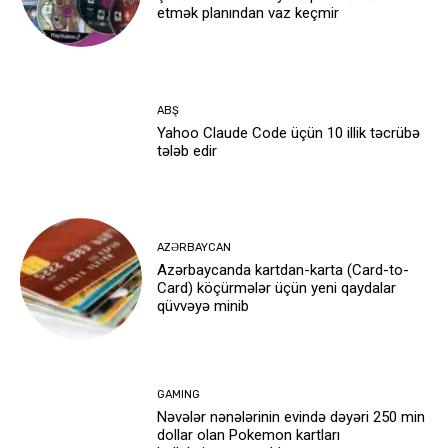
etmək planından vaz keçmir
ABŞ
Yahoo Claude Code üçün 10 illik təcrübə
tələb edir
AZƏRBAYCAN
Azərbaycanda kartdan-karta (Card-to-
Card) köçürmələr üçün yeni qaydalar
qüvvəyə minib
GAMING
Nəvələr nənələrinin evində dəyəri 250 min
dollar olan Pokemon kartları