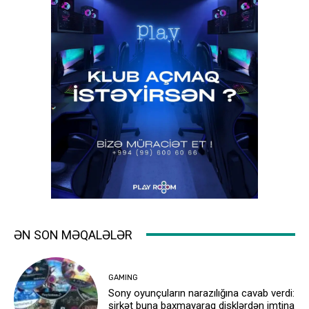
ƏN SON MƏQALƏLƏR
GAMING
Sony oyunçuların narazılığına cavab verdi:
şirkət buna baxmayaraq disklərdən imtina