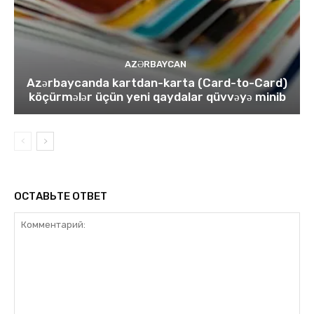
AZƏRBAYCAN
Azərbaycanda kartdan-karta (Card-to-Card)
köçürmələr üçün yeni qaydalar qüvvəyə minib
ОСТАВЬТЕ ОТВЕТ