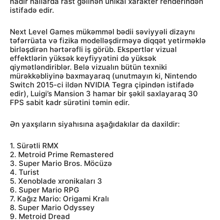
nadir hallarda rast gəlinən unikal xarakter renderindən
istifadə edir.
Next Level Games mükəmməl bədii səviyyəli dizaynı
təfərrüata və fizika modelləşdirməyə diqqət yetirməklə
birləşdirən hərtərəfli iş görüb. Ekspertlər vizual
effektlərin yüksək keyfiyyətini də yüksək
qiymətləndiriblər. Belə vizualın bütün texniki
mürəkkəbliyinə baxmayaraq (unutmayın ki, Nintendo
Switch 2015-ci ildən NVIDIA Tegra çipindən istifadə
edir), Luigi’s Mansion 3 hamar bir şəkil saxlayaraq 30
FPS sabit kadr sürətini təmin edir.
Ən yaxşıların siyahısına aşağıdakılar da daxildir:
1. Sürətli RMX
2. Metroid Prime Remastered
3. Super Mario Bros. Möcüzə
4. Turist
5. Xenoblade xronikaları 3
6. Super Mario RPG
7. Kağız Mario: Origami Kralı
8. Super Mario Odyssey
9. Metroid Dread