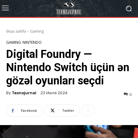
Əsas səhifə
Gaming
GAMING
NINTENDO
Digital Foundry —
Nintendo Switch üçün ən
gözəl oyunları seçdi
By
Texnojurnal
23 Июля 2024
0
Facebook
Twitter