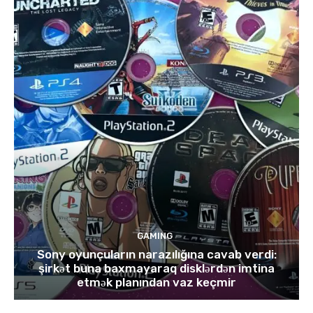
GAMING
Sony oyunçuların narazılığına cavab verdi:
şirkət buna baxmayaraq disklərdən imtina
etmək planından vaz keçmir