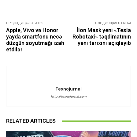
ПРЕДЫДУЩАЯ СТАТЬЯ
СЛЕДУЮЩАЯ СТАТЬЯ
Apple, Vivo və Honor
İlon Mask yeni «Tesla
yayda smartfonu necə
Robotaxi» təqdimatının
düzgün soyutmağı izah
yeni tarixini açıqlayıb
etdilər
Texnojurnal
http://texnojurnal.com
RELATED ARTICLES