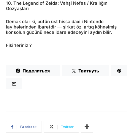
10. The Legend of Zelda: Vəhşi Nəfəs / Krallığın
Gözyaşları
Demək olar ki, bütün üst hissə daxili Nintendo
layihələrindən ibarətdir — şirkət öz, artıq köhnəlmiş
konsolun gücünü necə idarə edəcəyini aydın bilir.
Fikirləriniz ?
Поделиться
Твитнуть
Facebook
Twitter