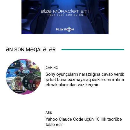
ƏN SON MƏQALƏLƏR
GAMING
Sony oyunçuların narazılığına cavab verdi:
şirkət buna baxmayaraq disklərdən imtina
etmək planından vaz keçmir
ABŞ
Yahoo Claude Code üçün 10 illik təcrübə
tələb edir