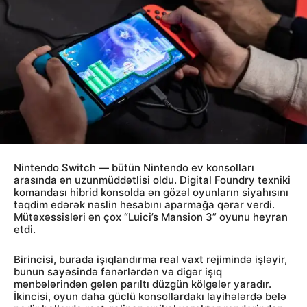
Nintendo Switch — bütün Nintendo ev konsolları
arasında ən uzunmüddətlisi oldu. Digital Foundry texniki
komandası hibrid konsolda ən gözəl oyunların siyahısını
təqdim edərək nəslin hesabını aparmağa qərar verdi.
Mütəxəssisləri ən çox “Luici’s Mansion 3” oyunu heyran
etdi.
Birincisi, burada işıqlandırma real vaxt rejimində işləyir,
bunun sayəsində fənərlərdən və digər işıq
mənbələrindən gələn parıltı düzgün kölgələr yaradır.
İkincisi, oyun daha güclü konsollardakı layihələrdə belə