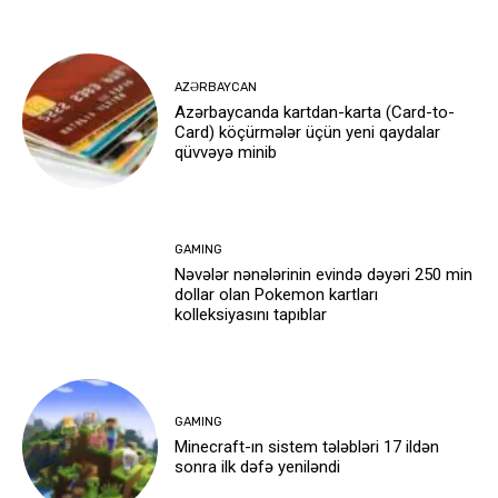
AZƏRBAYCAN
Azərbaycanda kartdan-karta (Card-to-
Card) köçürmələr üçün yeni qaydalar
qüvvəyə minib
GAMING
Nəvələr nənələrinin evində dəyəri 250 min
dollar olan Pokemon kartları
kolleksiyasını tapıblar
GAMING
Minecraft-ın sistem tələbləri 17 ildən
sonra ilk dəfə yeniləndi