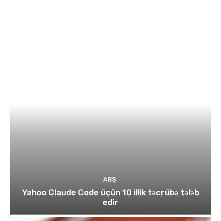
ABŞ
Yahoo Claude Code üçün 10 illik təcrübə tələb
edir