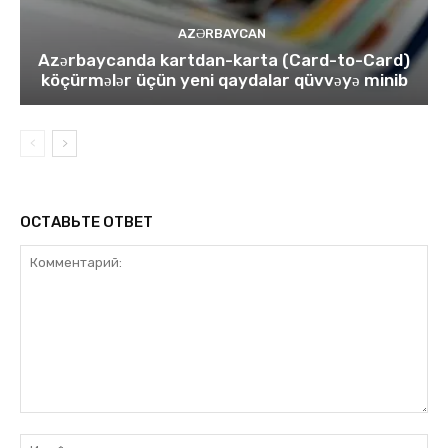
AZƏRBAYCAN
Azərbaycanda kartdan-karta (Card-to-Card)
köçürmələr üçün yeni qaydalar qüvvəyə minib
ОСТАВЬТЕ ОТВЕТ
Комментарий:
Им