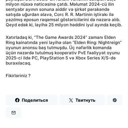
milyon nüsxə nəticəsinə çatdı. Məlumat 2024-cü ilin
sentyabr ayının sonuna aiddir və şirkət pərakəndə
satışda uğurdan əlavə, Corc R. R. Martinin iştirakı ilə
yazılmış eposun rəqəmsal göstəricilərini də nəzərə alıb.
Qeyd edək ki, layihə 25 milyon həddini iyul ayında keçib.
Xatırladaq ki, “The Game Awards 2024” zamanı Elden
Ring kainatında yeni layihə olan “Elden Ring: Nightreign”
oyunun anonsu baş tutmuşdu. Üç nəfərlik komanda
üçün nəzərdə tutulmuş kooperativ PvE fəaliyyət oyunu
2025-ci ildə PC, PlayStation 5 və Xbox Series X/S-də
buraxılacaq.
Fikirləriniz ?
Поделиться
Твитнуть