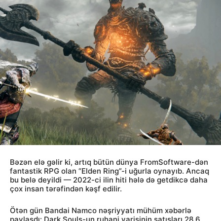
Bəzən elə gəlir ki, artıq bütün dünya FromSoftware-dən
fantastik RPG olan “Elden Ring”-i uğurla oynayıb. Ancaq
bu belə deyildi — 2022-ci ilin hiti hələ də getdikcə daha
çox insan tərəfindən kəşf edilir.
Ötən gün Bandai Namco nəşriyyatı mühüm xəbərlə
paylaşdı: Dark Souls-un ruhani varisinin satışları 28,6