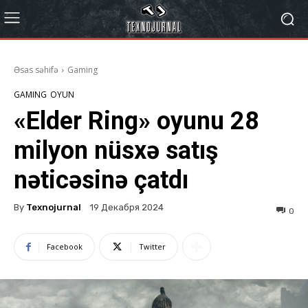
Əsas səhifə
Gaming
GAMING
OYUN
«Elder Ring» oyunu 28
milyon nüsxə satış
nəticəsinə çatdı
By
Texnojurnal
19 Декабря 2024
0
Facebook
Twitter