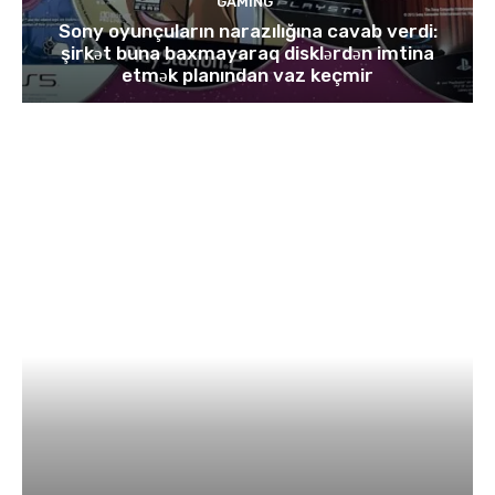
GAMING
Sony oyunçuların narazılığına cavab verdi:
şirkət buna baxmayaraq disklərdən imtina
etmək planından vaz keçmir