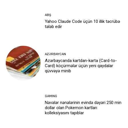
ABŞ
Yahoo Claude Code üçün 10 illik təcrübə
tələb edir
AZƏRBAYCAN
Azərbaycanda kartdan-karta (Card-to-
Card) köçürmələr üçün yeni qaydalar
qüvvəyə minib
GAMING
Nəvələr nənələrinin evində dəyəri 250 min
dollar olan Pokemon kartları
kolleksiyasını tapıblar