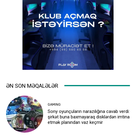
ƏN SON MƏQALƏLƏR
GAMING
Sony oyunçuların narazılığına cavab verdi:
şirkət buna baxmayaraq disklərdən imtina
etmək planından vaz keçmir