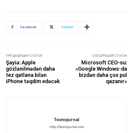
Facebook
Twitter
ПРЕДЫДУЩАЯ СТАТЬЯ
СЛЕДУЮЩАЯ СТАТЬЯ
Şayiə: Apple
Microsoft CEO-su:
gözlənilmədən daha
«Google Windows-da
tez qatlana bilən
bizdən daha çox pul
iPhone təqdim edəcək
qazanır»
Texnojurnal
http://texnojurnal.com