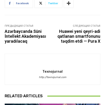
Facebook
Twitter
ПРЕДЫДУЩАЯ СТАТЬЯ
СЛЕДУЮЩАЯ СТАТЬЯ
Azərbaycanda Süni
Huawei yeni qeyri-adi
İntellekt Akademiyası
qatlanan smartfonunu
yaradılacaq
təqdim etdi — Pura X
Texnojurnal
http://texnojurnal.com
RELATED ARTICLES