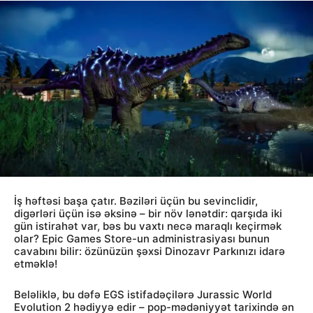
İş həftəsi başa çatır. Bəziləri üçün bu sevinclidir,
digərləri üçün isə əksinə – bir növ lənətdir: qarşıda iki
gün istirahət var, bəs bu vaxtı necə maraqlı keçirmək
olar? Epic Games Store-un administrasiyası bunun
cavabını bilir: özünüzün şəxsi Dinozavr Parkınızı idarə
etməklə!
Beləliklə, bu dəfə EGS istifadəçilərə Jurassic World
Evolution 2 hədiyyə edir – pop-mədəniyyət tarixində ən