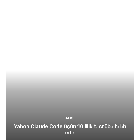
ABŞ
Yahoo Claude Code üçün 10 illik təcrübə tələb
edir