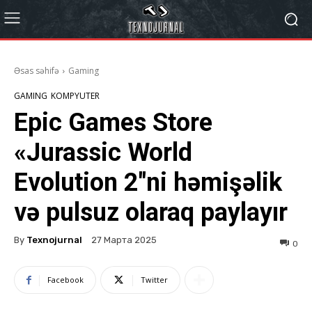
Əsas səhifə
Gaming
GAMING
KOMPYUTER
Epic Games Store
«Jurassic World
Evolution 2″ni həmişəlik
və pulsuz olaraq paylayır
By
Texnojurnal
27 Марта 2025
0
Facebook
Twitter