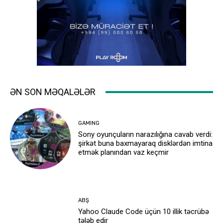
ƏN SON MƏQALƏLƏR
GAMING
Sony oyunçuların narazılığına cavab verdi:
şirkət buna baxmayaraq disklərdən imtina
etmək planından vaz keçmir
ABŞ
Yahoo Claude Code üçün 10 illik təcrübə
tələb edir