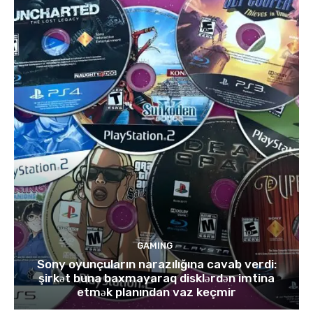
GAMING
Sony oyunçuların narazılığına cavab verdi:
şirkət buna baxmayaraq disklərdən imtina
etmək planından vaz keçmir