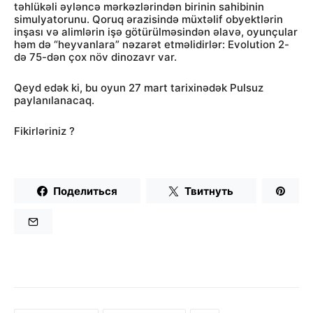
təhlükəli əyləncə mərkəzlərindən birinin sahibinin
simulyatorunu. Qoruq ərazisində müxtəlif obyektlərin
inşası və alimlərin işə götürülməsindən əlavə, oyunçular
həm də “heyvanlara” nəzarət etməlidirlər: Evolution 2-
də 75-dən çox növ dinozavr var.
Qeyd edək ki, bu oyun 27 mart tarixinədək Pulsuz
paylanılanacaq.
Fikirləriniz ?
Поделиться
Твитнуть