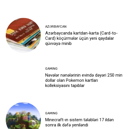
AZƏRBAYCAN
Azərbaycanda kartdan-karta (Card-to-
Card) köçürmələr üçün yeni qaydalar
qüvvəyə minib
GAMING
Nəvələr nənələrinin evində dəyəri 250 min
dollar olan Pokemon kartları
kolleksiyasını tapıblar
GAMING
Minecraft-ın sistem tələbləri 17 ildən
sonra ilk dəfə yeniləndi