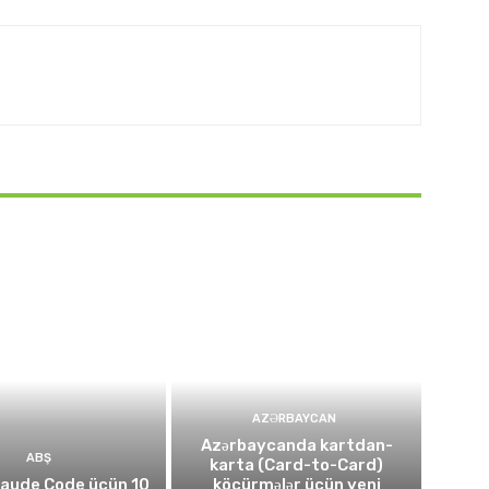
AZƏRBAYCAN
Azərbaycanda kartdan-
ABŞ
karta (Card-to-Card)
laude Code üçün 10
köçürmələr üçün yeni