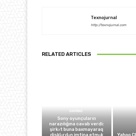
Texnojurnal
http://texnojurnal.com
RELATED ARTICLES
GAMING
Sony oyunçuların
narazılığına cavab verdi:
şirkət buna baxmayaraq
disklərdən imtina etmək
Yahoo C