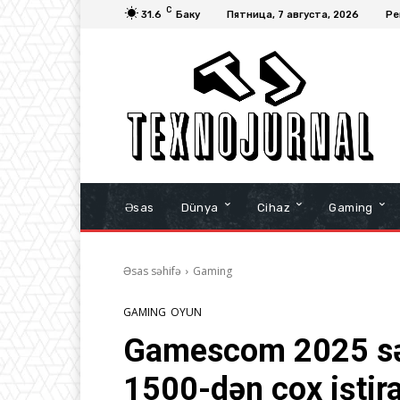
C
31.6
Баку
Пятница, 7 августа, 2026
Ре
Əsas
Dünya
Cihaz
Gaming
Əsas səhifə
Gaming
GAMING
OYUN
Gamescom 2025 sər
1500-dən çox iştira