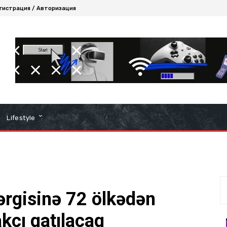
гистрация / Авторизация
Lifestyle
gisinə 72 ölkədən
kçı qatılacaq