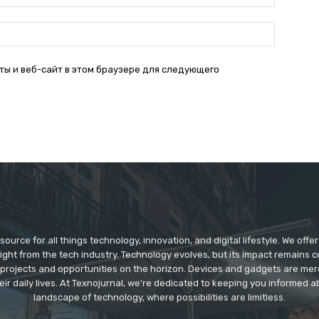
почта:*
Веб-
Сайт:
ты и веб-сайт в этом браузере для следующего
source for all things technology, innovation, and digital lifestyle. We off
aight from the tech industry. Technology evolves, but its impact remains 
 projects and opportunities on the horizon. Devices and gadgets are mer
eir daily lives. At Texnojurnal, we're dedicated to keeping you informed
landscape of technology, where possibilities are limitless.