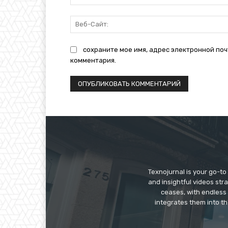
сохраните мое имя, адрес электронной поч
комментария.
Texnojurnal is your go-to 
and insightful videos str
ceases, with endless
integrates them into th