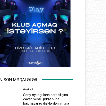
N SON MƏQALƏLƏR
GAMING
Sony oyunçuların narazılığına
cavab verdi: şirkət buna
baxmayaraq disklərdən imtina