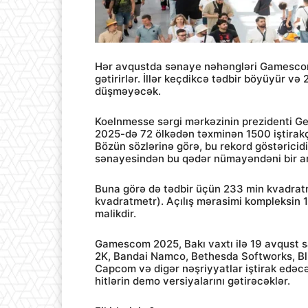
Hər avqustda sənaye nəhəngləri Gamescom-a 
gətirirlər. İllər keçdikcə tədbir böyüyür və
düşməyəcək.
Koelnmesse sərgi mərkəzinin prezidenti G
2025-də 72 ölkədən təxminən 1500 iştirakçı
Bözün sözlərinə görə, bu rekord göstəricidir:
sənayesindən bu qədər nümayəndəni bir ara
Buna görə də tədbir üçün 233 min kvadrat
kvadratmetr). Açılış mərasimi kompleksin 1
malikdir.
Gamescom 2025, Bakı vaxtı ilə 19 avqust 
2K, Bandai Namco, Bethesda Softworks, Bli
Capcom və digər nəşriyyatlar iştirak edəcək
hitlərin demo versiyalarını gətirəcəklər.