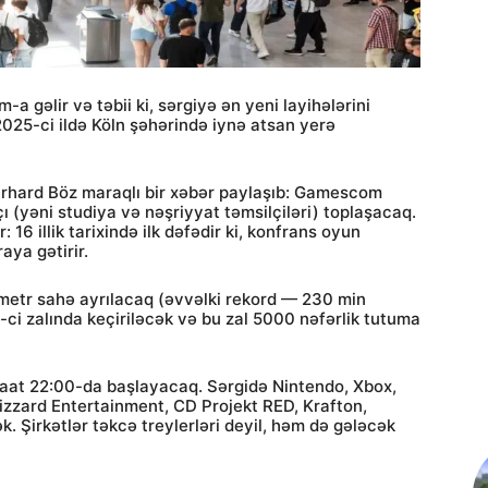
gəlir və təbii ki, sərgiyə ən yeni layihələrini
 2025-ci ildə Köln şəhərində iynə atsan yerə
erhard Böz maraqlı bir xəbər paylaşıb: Gamescom
 (yəni studiya və nəşriyyat təmsilçiləri) toplaşacaq.
 16 illik tarixində ilk dəfədir ki, konfrans oyun
ya gətirir.
metr sahə ayrılacaq (əvvəlki rekord — 230 min
-ci zalında keçiriləcək və bu zal 5000 nəfərlik tutuma
saat 22:00-da başlayacaq. Sərgidə Nintendo, Xbox,
zzard Entertainment, CD Projekt RED, Krafton,
. Şirkətlər təkcə treylerləri deyil, həm də gələcək