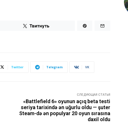
Твитнуть
Twitter
Telegram
VK
СЛЕДУЮЩАЯ СТАТЬЯ
«Battlefield 6» oyunun açıq beta testi
i
seriya tarixində ən uğurlu oldu — şuter
Steam-də ən populyar 20 oyun sırasına
daxil oldu