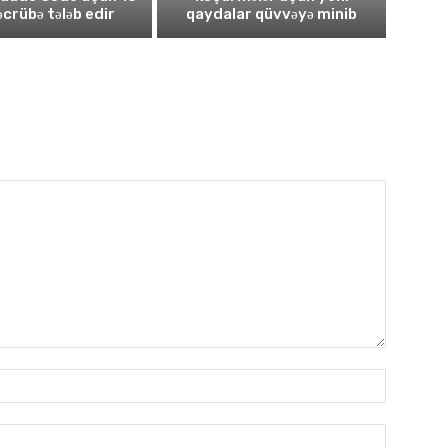
təcrübə tələb edir
qaydalar qüvvəyə minib
Имя:*
Электро