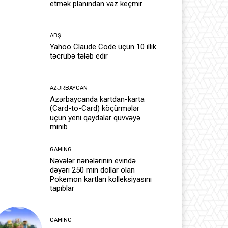
etmək planından vaz keçmir
ABŞ
Yahoo Claude Code üçün 10 illik
təcrübə tələb edir
AZƏRBAYCAN
Azərbaycanda kartdan-karta
(Card-to-Card) köçürmələr
üçün yeni qaydalar qüvvəyə
minib
GAMING
Nəvələr nənələrinin evində
dəyəri 250 min dollar olan
Pokemon kartları kolleksiyasını
tapıblar
GAMING