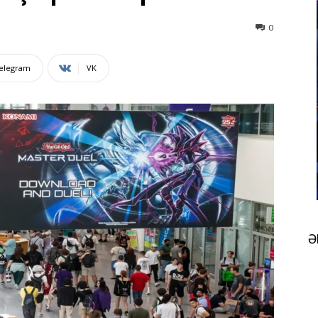
0
elegram
VK
Ə