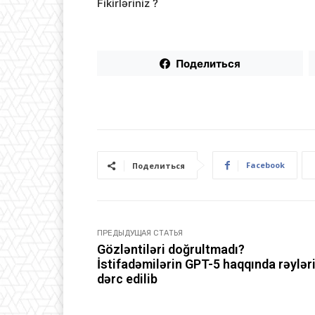
Fikirləriniz ?
Поделиться
Facebook
Поделиться
ПРЕДЫДУЩАЯ СТАТЬЯ
Gözləntiləri doğrultmadı?
İstifadəmilərin GPT-5 haqqında rəylər
dərc edilib