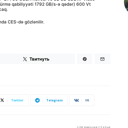
, ötürmə qabiliyyəti 1792 GB/s-ə qədər) 600 Vt
caq.
nda CES-də gözlənilir.
Твитнуть
Twitter
Telegram
VK
СЛЕДУЮЩАЯ СТАТЬЯ