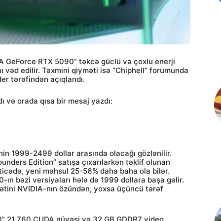
IA GeForce RTX 5090” təkcə güclü və çoxlu enerji
ı vəd edilir. Təxmini qiyməti isə “Chiphell” forumunda
der tərəfindən açıqlandı.
ı və orada qısa bir mesaj yazdı:
in 1999-2499 dollar arasında olacağı gözlənilir.
ders Edition” satışa çıxarılarkən təklif olunan
əticədə, yeni məhsul 25-56% daha baha ola bilər.
ın ​​bəzi versiyaları hələ də 1999 dollara başa gəlir.
mətini NVIDIA-nın özündən, yoxsa üçüncü tərəf
0” 21 760 CUDA nüvəsi və 32 GB GDDR7 video