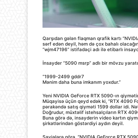
Qarşıdan gələn flaqman qrafik kartı “NVID
sərf edən deyil, həm də çox bahalı olacağın
“wjm47196” istifadəçi adı ilə etibarlı insay
İnsayder “5090 msrp” adlı bir mövzu yaratd
“1999-2499 gddr7
Mənim daha buna imkanım yoxdur.”
Yeni NVIDIA GeForce RTX 5090-ın ​​qiymətin
Müqayisə üçün qeyd edək ki, “RTX 4090 Foun
pərakəndə satış qiyməti 1599 dollar idi. N
Doğrudur, müxtəlif istehsalçıların RTX 4090-
Buna görə də, insayderin video kartın qiy
şirkətlərindən göstərdiyi aydın deyil.
Şayiələrə görə, “NVIDIA GeForce RTX 509