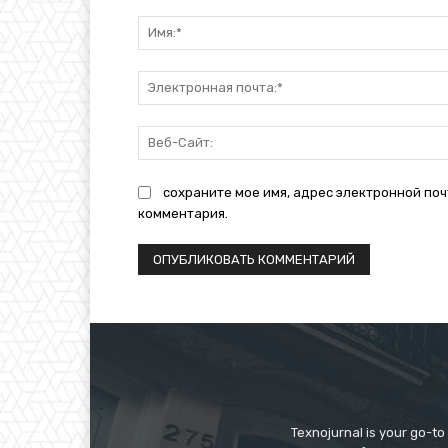
Комментарий:
сохраните мое имя, адрес электронной поч
комментария.
Texnojurnal is your go-to 