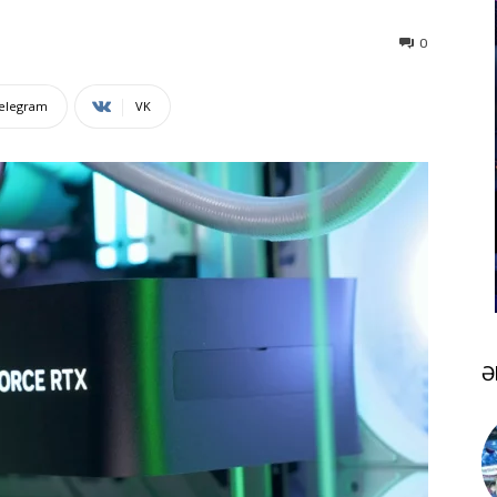
0
elegram
VK
Ə