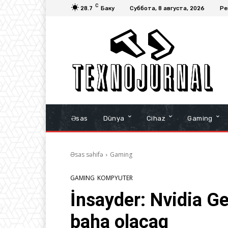
C
28.7
Баку
Суббота, 8 августа, 2026
Ре
Əsas
Dünya
Cihaz
Gaming
Əsas səhifə
Gaming
GAMING
KOMPYUTER
İnsayder: Nvidia G
baha olacaq