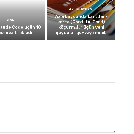
AZƏRBAYCAN
Azərbaycanda kartdan-
ABŞ
karta (Card-to-Card)
laude Code üçün 10
köçürmələr üçün yeni
təcrübə tələb edir
qaydalar qüvvəyə minib