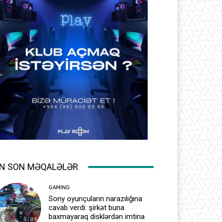
N SON MƏQALƏLƏR
GAMING
Sony oyunçuların narazılığına
cavab verdi: şirkət buna
baxmayaraq disklərdən imtina