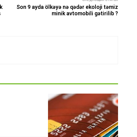
k
Son 9 ayda ölkəyə nə qədər ekoloji təmiz
ş
minik avtomobili gətirilib ?