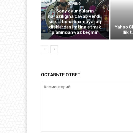
GAMING
Sony oyunçuların
narazılığına cavab verdi:
şirkət buna baxmayaraq
disklərdən imtina etmək
Yahoo C
planından vaz keçmir
illik 
ОСТАВЬТЕ ОТВЕТ