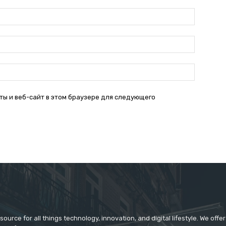
Имя:*
Электро
почта:*
Веб-
Сайт:
ты и веб-сайт в этом браузере для следующего
source for all things technology, innovation, and digital lifestyle. We off