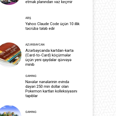
etmək planından vaz keçmir
ABŞ
Yahoo Claude Code üçün 10 illik
təcrübə tələb edir
AZƏRBAYCAN
Azərbaycanda kartdan-karta
(Card-to-Card) köçürmələr
üçün yeni qaydalar qüvvəyə
minib
GAMING
Nəvələr nənələrinin evində
dəyəri 250 min dollar olan
Pokemon kartları kolleksiyasını
tapıblar
GAMING