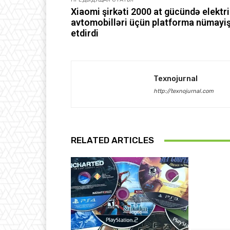
Xiaomi şirkəti 2000 at gücündə elektri
avtomobilləri üçün platforma nümayi
etdirdi
Texnojurnal
http://texnojurnal.com
RELATED ARTICLES