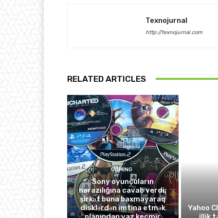
Texnojurnal
http://texnojurnal.com
RELATED ARTICLES
GAMING
Sony oyunçuların
narazılığına cavab verdi:
şirkət buna baxmayaraq
disklərdən imtina etmək
Yahoo C
planından vaz keçmir
illik 