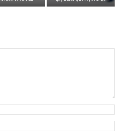
Имя:*
Электро
почта:*