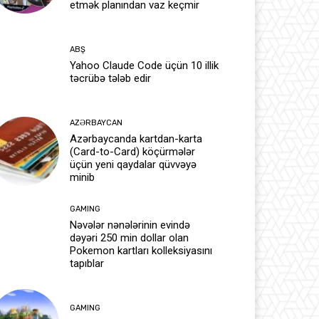
etmək planından vaz keçmir
ABŞ
Yahoo Claude Code üçün 10 illik
təcrübə tələb edir
AZƏRBAYCAN
Azərbaycanda kartdan-karta
(Card-to-Card) köçürmələr
üçün yeni qaydalar qüvvəyə
minib
GAMING
Nəvələr nənələrinin evində
dəyəri 250 min dollar olan
Pokemon kartları kolleksiyasını
tapıblar
GAMING