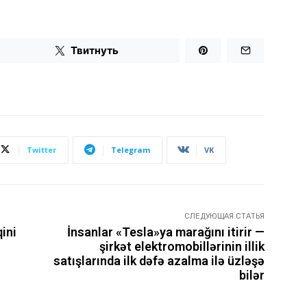
Твитнуть
Twitter
Telegram
VK
СЛЕДУЮЩАЯ СТАТЬЯ
ini
İnsanlar «Tesla»ya marağını itirir —
şirkət elektromobillərinin illik
satışlarında ilk dəfə azalma ilə üzləşə
bilər