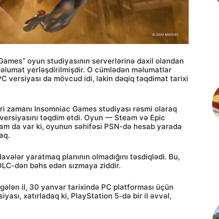
Games” oyun studiyasının serverlərinə daxil olandan
əlumat yerləşdirilmişdir. O cümlədən məlumatlar
 versiyası da mövcud idi, lakin dəqiq təqdimat tarixi
ri zamanı Insomniac Games studiyası rəsmi olaraq
versiyasını təqdim etdi. Oyun — Steam və Epic
qam da var ki, oyunun səhifəsi PSN-də hesab yarada
aq.
vələr yaratmaq planının olmadığını təsdiqlədi. Bu,
LC-dən bəhs edən sızmaya ziddir.
 gələn il, 30 yanvar tarixində PC platforması üçün
yası, xatırladaq ki, PlayStation 5-də bir il əvvəl,