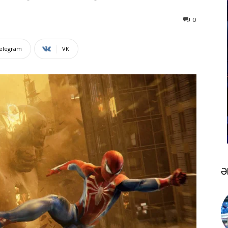
0
elegram
VK
Ə