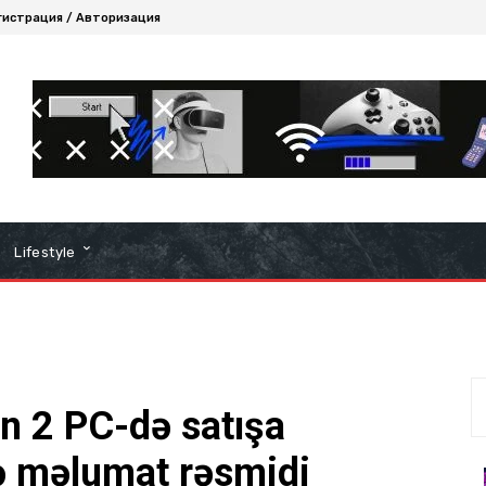
гистрация / Авторизация
Lifestyle
n 2 PC-də satışa
fə məlumat rəsmidi