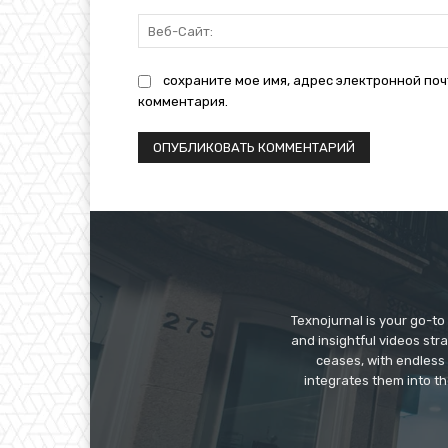
сохраните мое имя, адрес электронной поч
комментария.
Texnojurnal is your go-to 
and insightful videos str
ceases, with endless
integrates them into th