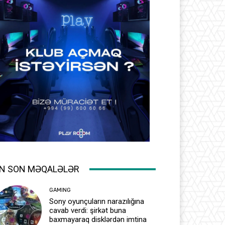
N SON MƏQALƏLƏR
GAMING
Sony oyunçuların narazılığına
cavab verdi: şirkət buna
baxmayaraq disklərdən imtina