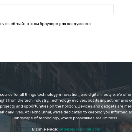
Веб-
Сайт:
ты и веб-сайт в этом браузере для следующего
source for all things technology, innovation, and digital lifestyle. We off
aight from the tech industry. Technology evolves, but its impact remains 
 projects and opportunities on the horizon. Devices and gadgets are mer
eir daily lives. At Texnojurnal, we're dedicated to keeping you informed
landscape of technology, where possibilities are limitless.
Bizimlə əlaqə:
info@texnojurnal.com