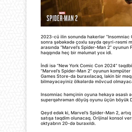
2023-cü ilin sonunda hakerlər “Insomniac 
sonra şəbəkədə çoxlu sayda qeyri-rəsmi m
arasında “Marvel’s Spider-Man 2” oyunun PC
haqqında heç bir məlumat yox idi.
İndi isə “New York Comic Con 2024” təqdbi
“Marvel’s Spider-Man 2” oyunun kompüter 
Games Store-da buraxılacaq, lakin bir mə
bilməyəcəyiniz ölkələrdə mövcud olmayac
Insomniac həmçinin oyuna hekayə əsaslı əla
superqəhrəman döyüş oyunu üçün böyük D
Qeyd edək ki, Marvel’s Spider-Man 2, artıq
satışa təqdim olunacaq. Orijinal konsol versi
oktyabrın 20-də buraxıldı.