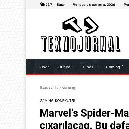
C
27.7
Баку
Четверг, 6 августа, 2026
Ре
Əsas
Dünya
Cihaz
Gaming
Əsas səhifə
Gaming
GAMING
KOMPYUTER
Marvel’s Spider-Ma
çıxarılacaq. Bu də