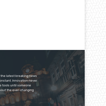
er the latest breaking news
constant. Innovation never
e tools until someone
 about the ever-changing