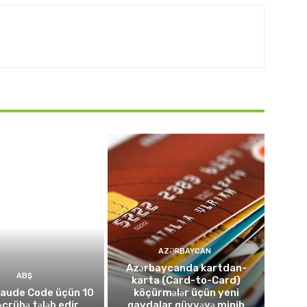
AZƏRBAYCAN
Azərbaycanda kartdan-
ABŞ
karta (Card-to-Card)
laude Code üçün 10
köçürmələr üçün yeni
təcrübə tələb edir
qaydalar qüvvəyə minib