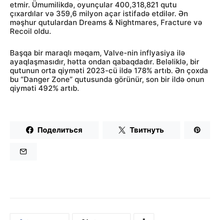
etmir. Ümumilikdə, oyunçular 400,318,821 qutu
çıxardılar və 359,6 milyon açar istifadə etdilər. Ən
məşhur qutulardan Dreams & Nightmares, Fracture və
Recoil oldu.
Başqa bir maraqlı məqam, Valve-nin inflyasiya ilə
ayaqlaşmasıdır, hətta ondan qabaqdadır. Beləliklə, bir
qutunun orta qiyməti 2023-cü ildə 178% artıb. Ən çoxda
bu “Danger Zone” qutusunda görünür, son bir ildə onun
qiyməti 492% artıb.
Поделиться
Твитнуть