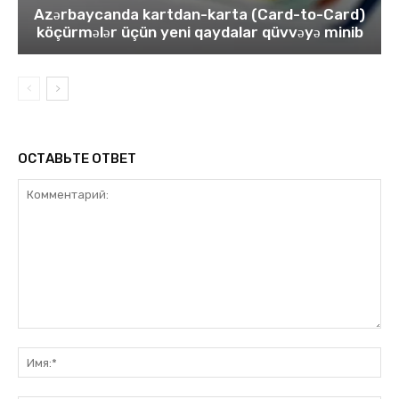
Azərbaycanda kartdan-karta (Card-to-Card)
köçürmələr üçün yeni qaydalar qüvvəyə minib
ОСТАВЬТЕ ОТВЕТ
Комментарий:
Им