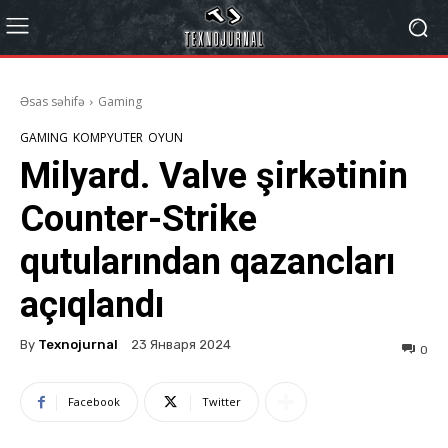
Əsas səhifə
Gaming
GAMING
KOMPYUTER
OYUN
Milyard. Valve şirkətinin
Counter-Strike
qutularından qazancları
açıqlandı
By
Texnojurnal
23 Января 2024
0
Facebook
Twitter