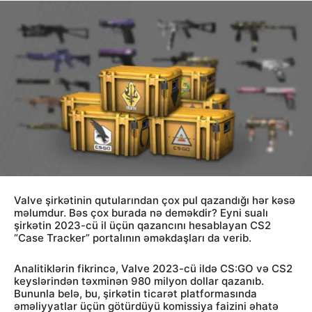
Valve şirkətinin qutularından çox pul qazandığı hər kəsə
məlumdur. Bəs çox burada nə deməkdir? Eyni sualı
şirkətin 2023-cü il üçün qazancını hesablayan CS2
“Case Tracker” portalının əməkdaşları da verib.
Analitiklərin fikrincə, Valve 2023-cü ildə CS:GO və CS2
keyslərindən təxminən 980 milyon dollar qazanıb.
Bununla belə, bu, şirkətin ticarət platformasında
əməliyyatlar üçün götürdüyü komissiya faizini əhatə