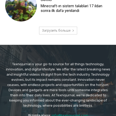
GAMING
Minecraft-ın sistem tələbləri 17 ildən
sonra ilk dəfə yeniləndi
Загрузить больше
Texnojurnal is your go-to source for all things technology,
innovation, and digital lifestyle. We offer the latest breaking news
and insightful videos straight from the tech industry. Technology
evolves, but its impact remains constant. Innovation never
ceases, with endless projects and opportunities on the horizon.
Devices and gadgets are mere tools until someone integrates
them into their daily lives. At Texnojurnal, we're dedicated to
keeping you informed about the ever-changing landscape of
technology, where possibilities are limitless.
Bizimlə əlaqə:
info@texnojurnal.com