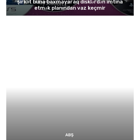
şirkət buna baxmayaraq disklərdən imtina
etmək planından vaz keçmir
ABŞ