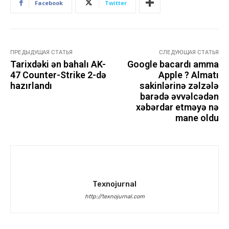
Facebook
Twitter
ПРЕДЫДУЩАЯ СТАТЬЯ
СЛЕДУЮЩАЯ СТАТЬЯ
Tarixdəki ən bahalı AK-
Google bacardı amma
47 Counter-Strike 2-də
Apple ? Almatı
hazırlandı
sakinlərinə zəlzələ
barədə əvvəlcədən
xəbərdar etməyə nə
mane oldu
Texnojurnal
http://texnojurnal.com