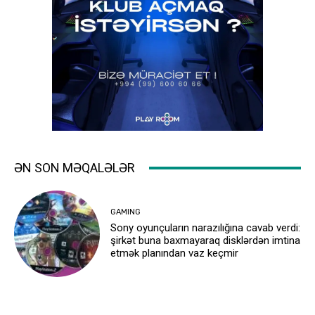
ƏN SON MƏQALƏLƏR
GAMING
Sony oyunçuların narazılığına cavab verdi:
şirkət buna baxmayaraq disklərdən imtina
etmək planından vaz keçmir