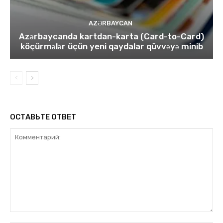
AZƏRBAYCAN
Azərbaycanda kartdan-karta (Card-to-Card)
köçürmələr üçün yeni qaydalar qüvvəyə minib
ОСТАВЬТЕ ОТВЕТ
Комментарий: