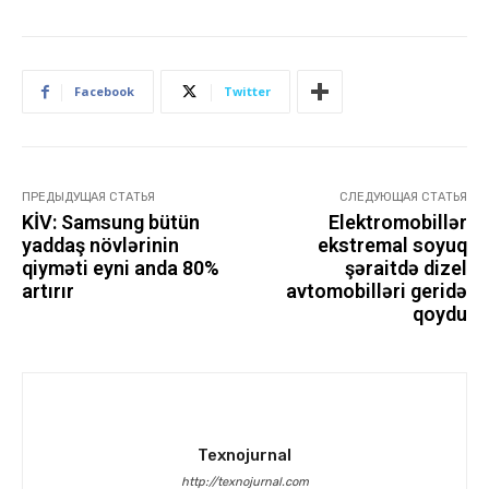
Facebook
Twitter
ПРЕДЫДУЩАЯ СТАТЬЯ
СЛЕДУЮЩАЯ СТАТЬЯ
KİV: Samsung bütün
Elektromobillər
yaddaş növlərinin
ekstremal soyuq
qiyməti eyni anda 80%
şəraitdə dizel
artırır
avtomobilləri geridə
qoydu
Texnojurnal
http://texnojurnal.com