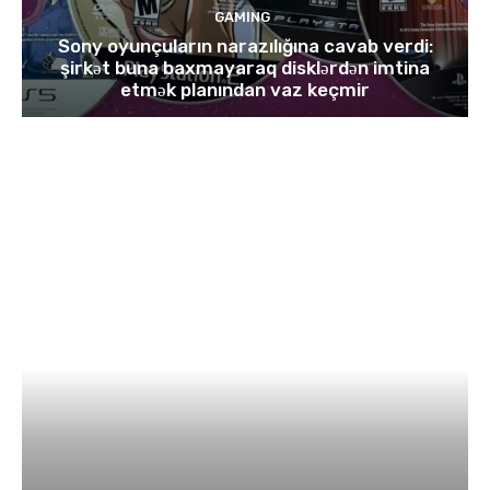
GAMING
Sony oyunçuların narazılığına cavab verdi:
şirkət buna baxmayaraq disklərdən imtina
etmək planından vaz keçmir