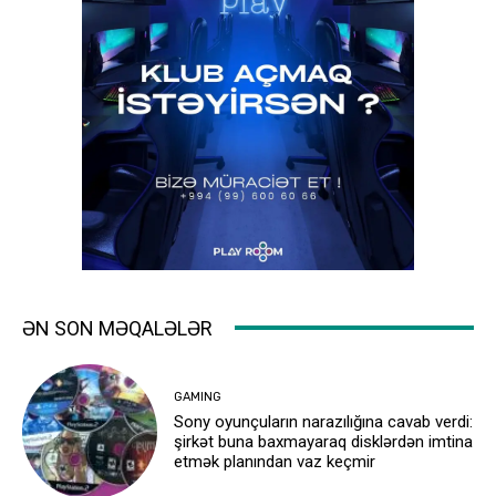
ƏN SON MƏQALƏLƏR
GAMING
Sony oyunçuların narazılığına cavab verdi:
şirkət buna baxmayaraq disklərdən imtina
etmək planından vaz keçmir