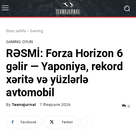
Əsas səhifə
Gaming
GAMING
OYUN
RƏSMİ: Forza Horizon 6
gəlir — Yaponiya, rekord
xəritə və yüzlərlə
avtomobil
By
Texnojurnal
7 Февраля 2026
0
Facebook
Twitter