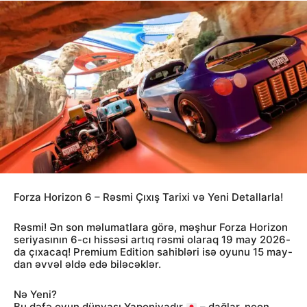
Forza Horizon 6 – Rəsmi Çıxış Tarixi və Yeni Detallarla!
Rəsmi! Ən son məlumatlara görə, məşhur Forza Horizon
seriyasının 6-cı hissəsi artıq rəsmi olaraq 19 may 2026-
da çıxacaq! Premium Edition sahibləri isə oyunu 15 may-
dan əvvəl əldə edə biləcəklər.
Nə Yeni?
Bu dəfə oyun dünyası Yaponiyadır
– dağlar, neon