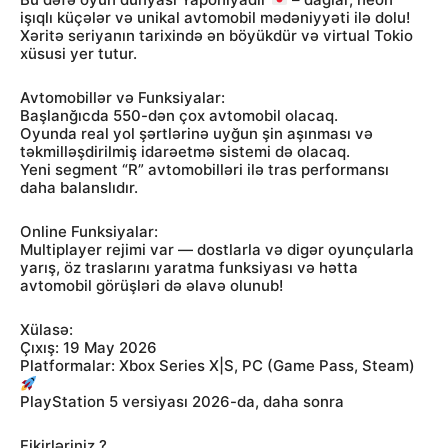
işıqlı küçələr və unikal avtomobil mədəniyyəti ilə dolu!
Xəritə seriyanın tarixində ən böyükdür və virtual Tokio
xüsusi yer tutur.
Avtomobillər və Funksiyalar:
Başlanğıcda 550-dən çox avtomobil olacaq.
Oyunda real yol şərtlərinə uyğun şin aşınması və
təkmilləşdirilmiş idarəetmə sistemi də olacaq.
Yeni segment “R” avtomobilləri ilə tras performansı
daha balanslıdır.
Online Funksiyalar:
Multiplayer rejimi var — dostlarla və digər oyunçularla
yarış, öz traslarını yaratma funksiyası və hətta
avtomobil görüşləri də əlavə olunub!
Xülasə:
Çıxış: 19 May 2026
Platformalar: Xbox Series X|S, PC (Game Pass, Steam)
PlayStation 5 versiyası 2026-da, daha sonra
Fikirləriniz ?