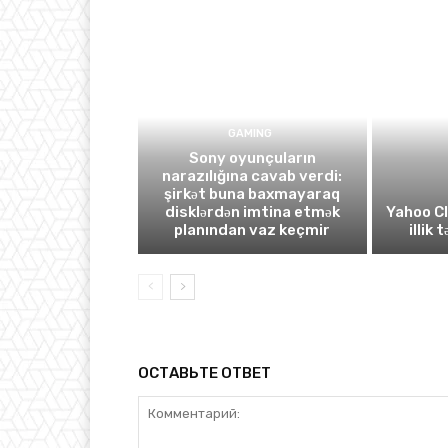
GAMING
Sony oyunçuların
narazılığına cavab verdi:
şirkət buna baxmayaraq
disklərdən imtina etmək
Yahoo C
planından vaz keçmir
illik 
ОСТАВЬТЕ ОТВЕТ