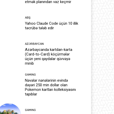
etmək planından vaz keçmir
ABŞ
Yahoo Claude Code üçün 10 illik
təcrübə tələb edir
AZƏRBAYCAN
Azərbaycanda kartdan-karta
(Card-to-Card) köçürmələr
üçün yeni qaydalar qüvvəyə
minib
GAMING
Nəvələr nənələrinin evində
dəyəri 250 min dollar olan
Pokemon kartları kolleksiyasını
tapıblar
GAMING