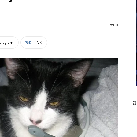
0
elegram
VK
Ə