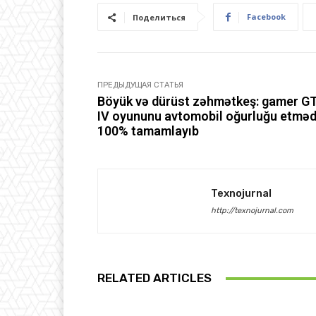
Facebook
Поделиться
ПРЕДЫДУЩАЯ СТАТЬЯ
Böyük və dürüst zəhmətkeş: gamer G
IV oyununu avtomobil oğurluğu etmə
100% tamamlayıb
Texnojurnal
http://texnojurnal.com
RELATED ARTICLES