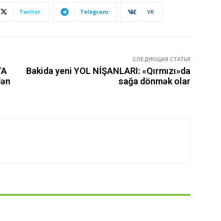
Twitter
Telegram
VK
СЛЕДУЮЩАЯ СТАТЬЯ
TA
Bakida yeni YOL NİŞANLARI: «Qırmızı»da
dən
sağa dönmək olar