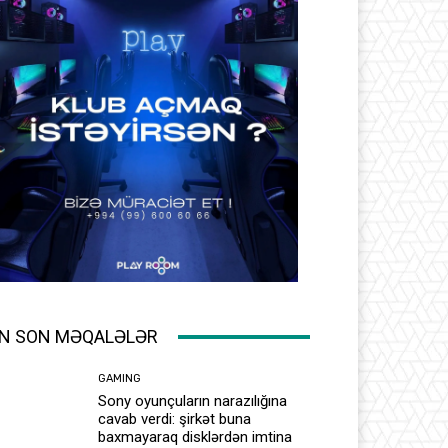
N SON MƏQALƏLƏR
GAMING
Sony oyunçuların narazılığına
cavab verdi: şirkət buna
baxmayaraq disklərdən imtina