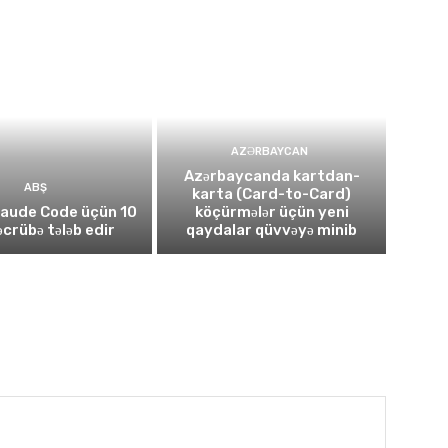
AZƏRBAYCAN
Azərbaycanda kartdan-
ABŞ
karta (Card-to-Card)
laude Code üçün 10
köçürmələr üçün yeni
təcrübə tələb edir
qaydalar qüvvəyə minib