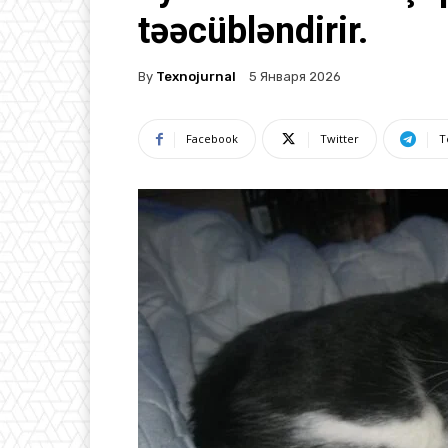
təəcübləndirir.
By
Texnojurnal
5 Января 2026
Facebook
Twitter
T