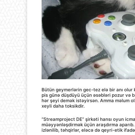
Bütün geymerlərin gec-tez elə bir anı olur
pis günə düşdüyü üçün əsəbləri pozur və 
hər şeyi demək istəyirsən. Amma məlum olub
xeyli daha toksikdir.
“Streamproject DE” şirkəti hansı oyun icma
müəyyənləşdirmək üçün araşdırma aparıb. 
izlənilib, təhqirlər, eləcə də qeyri-etik ifa