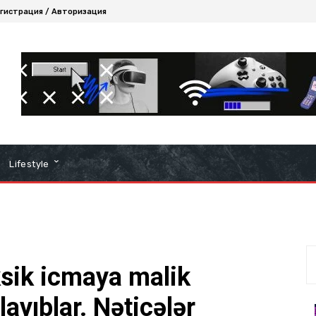
гистрация / Авторизация
Lifestyle
ksik icmaya malik
layıblar. Nəticələr