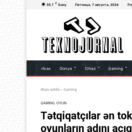
C
30.7
Баку
Пятница, 7 августа, 2026
Ре
Əsas
Dünya
Cihaz
Gaming
Əsas səhifə
Gaming
GAMING
OYUN
Tətqiqatçılar ən to
oyunların adını açıq