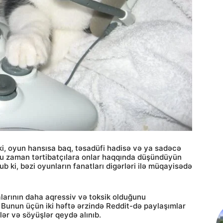
 ki, oyun hansısa baq, təsadüfi hadisə və ya sadəcə
bu zaman tərtibatçılara onlar haqqında düşündüyün
 ki, bəzi oyunların fanatları digərləri ilə müqayisədə
larının daha aqressiv və toksik olduğunu
Bunun üçün iki həftə ərzində Reddit-də paylaşımlar
dələr və söyüşlər qeydə alınıb.