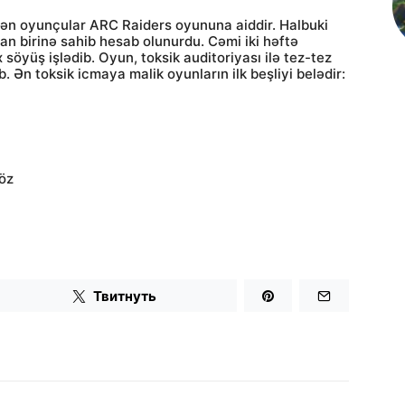
dən oyunçular ARC Raiders oyununa aiddir. Halbuki
n birinə sahib hesab olunurdu. Cəmi iki həftə
 söyüş işlədib. Oyun, toksik auditoriyası ilə tez-tez
Ən toksik icmaya malik oyunların ilk beşliyi belədir:
söz
Твитнуть