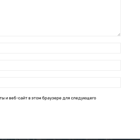
Имя:*
Электро
почта:*
Веб-
Сайт:
ты и веб-сайт в этом браузере для следующего