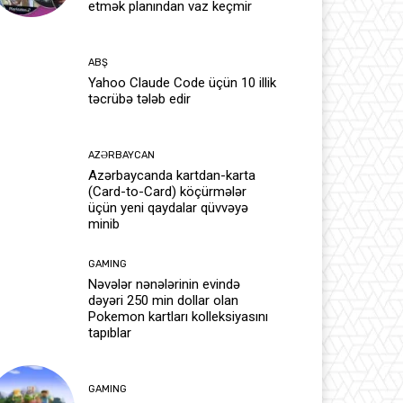
etmək planından vaz keçmir
ABŞ
Yahoo Claude Code üçün 10 illik
təcrübə tələb edir
AZƏRBAYCAN
Azərbaycanda kartdan-karta
(Card-to-Card) köçürmələr
üçün yeni qaydalar qüvvəyə
minib
GAMING
Nəvələr nənələrinin evində
dəyəri 250 min dollar olan
Pokemon kartları kolleksiyasını
tapıblar
GAMING