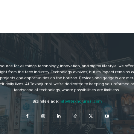
source for all things technology, innovation, and digital lifestyle. We off
aight from the tech industry. Technology evolves, but its impact remains 
 projects and opportunities on the horizon. Devices and gadgets are mer
eir daily lives. At Texnojurnal, we're dedicated to keeping you informed
landscape of technology, where possibilities are limitless.
Bizimlə əlaqə:
info@texnojurnal.com