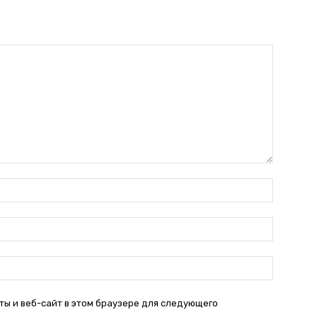
Имя:*
Электро
почта:*
Веб-
Сайт:
ты и веб-сайт в этом браузере для следующего