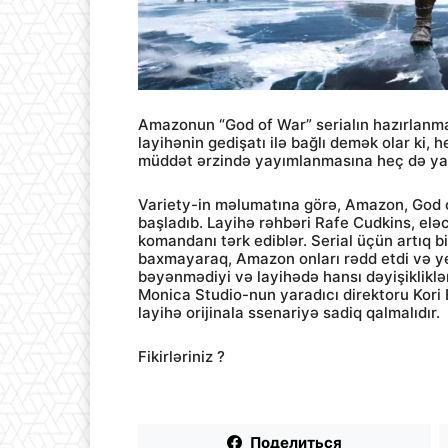
Amazonun “God of War” serialın hazırlanmas
layihənin gedişatı ilə bağlı demək olar ki, h
müddət ərzində yayımlanmasına heç də yax
Variety-in məlumatına görə, Amazon, God o
başladıb. Layihə rəhbəri Rafe Cudkins, el
komandanı tərk ediblər. Serial üçün artıq b
baxmayaraq, Amazon onları rədd etdi və ye
bəyənmədiyi və layihədə hansı dəyişikliklə
Monica Studio-nun yaradıcı direktoru Kori 
layihə orijinala ssenariyə sadiq qalmalıdır.
Fikirləriniz ?
Поделиться