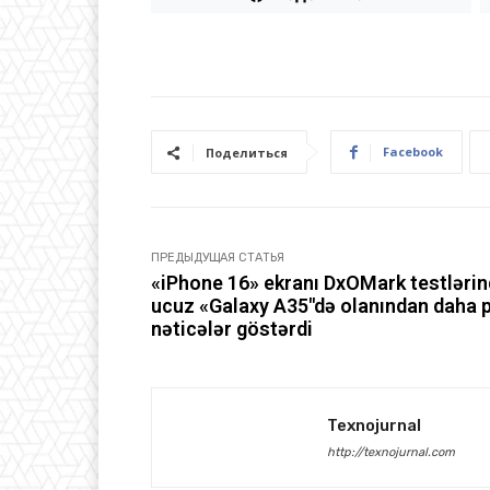
Facebook
Поделиться
ПРЕДЫДУЩАЯ СТАТЬЯ
«iPhone 16» ekranı DxOMark testləri
ucuz «Galaxy A35″də olanından daha p
nəticələr göstərdi
Texnojurnal
http://texnojurnal.com