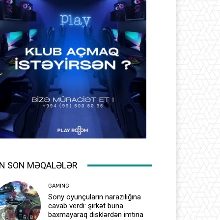
N SON MƏQALƏLƏR
GAMING
Sony oyunçuların narazılığına
cavab verdi: şirkət buna
baxmayaraq disklərdən imtina