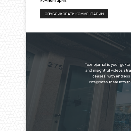
комментария.
Texnojurnal is your go-to 
and insightful videos str
ceases, with endless
integrates them into th