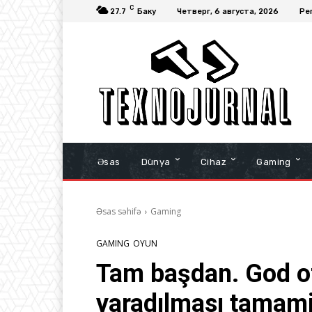
C
27.7
Баку
Четверг, 6 августа, 2026
Ре
Əsas
Dünya
Cihaz
Gaming
Əsas səhifə
Gaming
GAMING
OYUN
Tam başdan. God of
yaradılması tamami