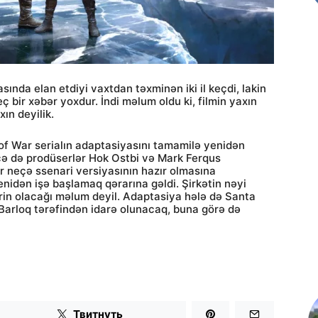
ında elan etdiyi vaxtdan təxminən iki il keçdi, lakin
eç bir xəbər yoxdur. İndi məlum oldu ki, filmin yaxın
ın deyilik.
f War serialın adaptasiyasını tamamilə yenidən
əcə də prodüserlər Hok Ostbi və Mark Ferqus
ir neçə ssenari versiyasının hazır olmasına
nidən işə başlamaq qərarına gəldi. Şirkətin nəyi
rin olacağı məlum deyil. Adaptasiya hələ də Santa
Barloq tərəfindən idarə olunacaq, buna görə də
Твитнуть