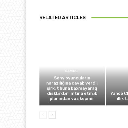
RELATED ARTICLES
GAMING
Sony oyunçuların
narazılığına cavab verdi:
şirkət buna baxmayaraq
disklərdən imtina etmək
Yahoo C
planından vaz keçmir
illik 