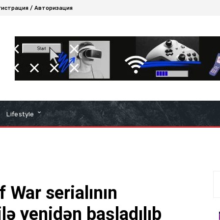
гистрация / Авторизация
Lifestyle
 War serialının
lə yenidən başladılıb