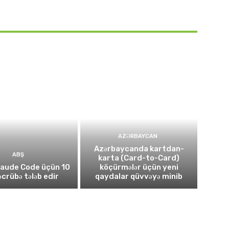
AZƏRBAYCAN
Azərbaycanda kartdan-
ABŞ
karta (Card-to-Card)
laude Code üçün 10
köçürmələr üçün yeni
təcrübə tələb edir
qaydalar qüvvəyə minib