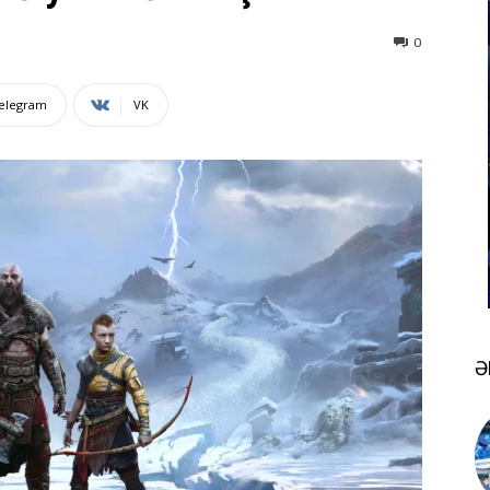
0
elegram
VK
Ə