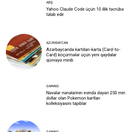
ABŞ
Yahoo Claude Code üçün 10 illik təcrübə
tələb edir
AZƏRBAYCAN
Azərbaycanda kartdan-karta (Card-to-
Card) köçürmələr üçün yeni qaydalar
qüvvəyə minib
GAMING
Nəvələr nənələrinin evində dəyəri 250 min
dollar olan Pokemon kartları
kolleksiyasını tapıblar
GAMING