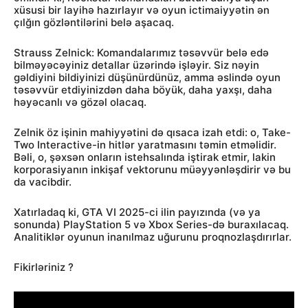
xüsusi bir layihə hazırlayır və oyun ictimaiyyətin ən
çılğın gözləntilərini belə aşacaq.
Strauss Zelnick: Komandalarımız təsəvvür belə edə
bilməyəcəyiniz detallar üzərində işləyir. Siz nəyin
gəldiyini bildiyinizi düşünürdünüz, amma əslində oyun
təsəvvür etdiyinizdən daha böyük, daha yaxşı, daha
həyəcanlı və gözəl olacaq.
Zelnik öz işinin mahiyyətini də qısaca izah etdi: o, Take-
Two Interactive-in hitlər yaratmasını təmin etməlidir.
Bəli, o, şəxsən onların istehsalında iştirak etmir, lakin
korporasiyanın inkişaf vektorunu müəyyənləşdirir və bu
da vacibdir.
Xatırladaq ki, GTA VI 2025-ci ilin payızında (və ya
sonunda) PlayStation 5 və Xbox Series-də buraxılacaq.
Analitiklər oyunun inanılmaz uğurunu proqnozlaşdırırlar.
Fikirləriniz ?