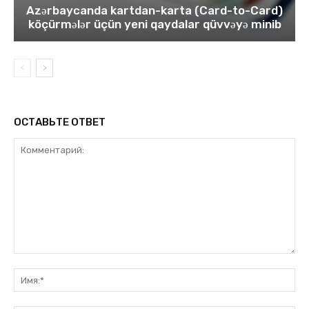
Azərbaycanda kartdan-karta (Card-to-Card)
köçürmələr üçün yeni qaydalar qüvvəyə minib
ОСТАВЬТЕ ОТВЕТ
Комментарий:
Им