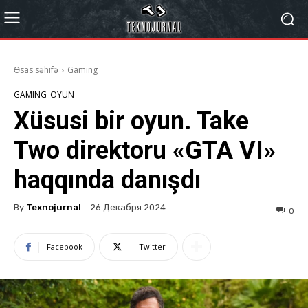
Əsas səhifə
Gaming
GAMING
OYUN
Xüsusi bir oyun. Take
Two direktoru «GTA VI»
haqqında danışdı
By
Texnojurnal
26 Декабря 2024
0
Facebook
Twitter