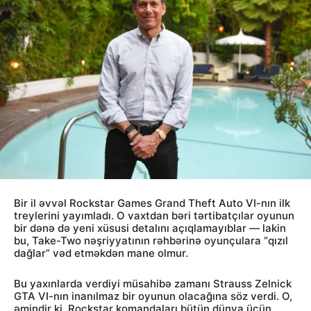
Bir il əvvəl Rockstar Games Grand Theft Auto VI-nın ilk
treylerini yayımladı. O vaxtdan bəri tərtibatçılar oyunun
bir dənə də yeni xüsusi detalını açıqlamayıblar — lakin
bu, Take-Two nəşriyyatının rəhbərinə oyunçulara “qızıl
dağlar” vəd etməkdən mane olmur.
Bu yaxınlarda verdiyi müsahibə zamanı Strauss Zelnick
GTA VI-nın inanılmaz bir oyunun olacağına söz verdi. O,
əmindir ki, Rockstar komandaları bütün dünya üçün