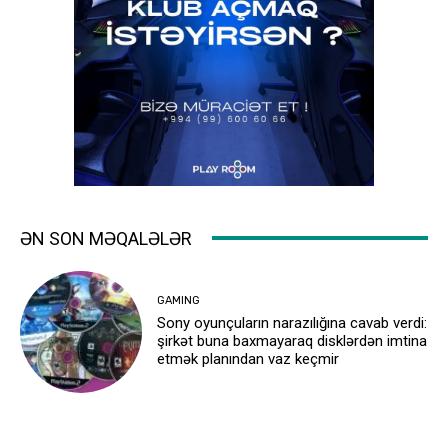
ƏN SON MƏQALƏLƏR
GAMING
Sony oyunçuların narazılığına cavab verdi:
şirkət buna baxmayaraq disklərdən imtina
etmək planından vaz keçmir