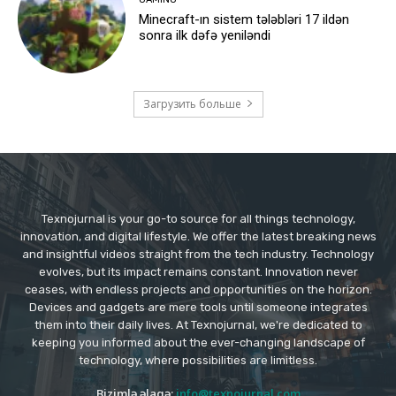
Minecraft-ın sistem tələbləri 17 ildən
sonra ilk dəfə yeniləndi
Загрузить больше
Texnojurnal is your go-to source for all things technology,
innovation, and digital lifestyle. We offer the latest breaking news
and insightful videos straight from the tech industry. Technology
evolves, but its impact remains constant. Innovation never
ceases, with endless projects and opportunities on the horizon.
Devices and gadgets are mere tools until someone integrates
them into their daily lives. At Texnojurnal, we're dedicated to
keeping you informed about the ever-changing landscape of
technology, where possibilities are limitless.
Bizimlə əlaqə:
info@texnojurnal.com