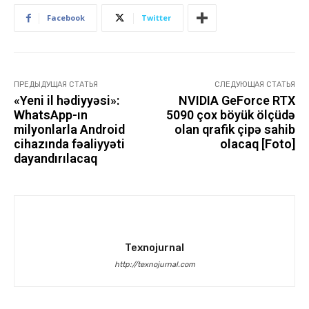
Facebook
Twitter
ПРЕДЫДУЩАЯ СТАТЬЯ
СЛЕДУЮЩАЯ СТАТЬЯ
«Yeni il hədiyyəsi»:
NVIDIA GeForce RTX
WhatsApp-ın
5090 çox böyük ölçüdə
milyonlarla Android
olan qrafik çipə sahib
cihazında fəaliyyəti
olacaq [Foto]
dayandırılacaq
Texnojurnal
http://texnojurnal.com