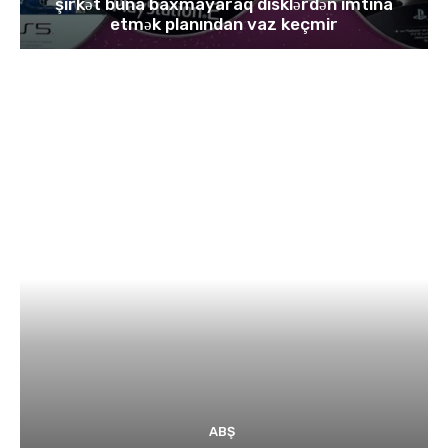
şirkət buna baxmayaraq disklərdən imtina
etmək planından vaz keçmir
ABŞ