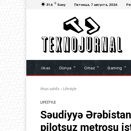
C
31.6
Баку
Пятница, 7 августа, 2026
Ре
Əsas
Dünya
Cihaz
Gaming
Əsas səhifə
Lifestyle
LIFESTYLE
Səudiyyə Ərəbista
pilotsuz metrosu is