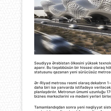
Səudiyyə Ərəbistan ölkəsini yüksək texnolo
aparır. Bu təşəbbüsün bir hissəsi olaraq 
statusunu qazanan yeni sürücüsüz metrosu
Ər-Riyad metrosu rəsmi olaraq dekabrın 1-də
daha biri isə yanvarda istifadəyə veriləcə
planlaşdırılır. Metronun ümumi uzunluğu 17
biznes mərkəzlərini və mədəni yerləri birlə
Tamamlandıqdan sonra yeni nəqliyyat siste