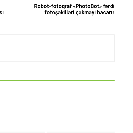
Robot-fotoqraf «PhotoBot» fərdi
sı
fotoşəkilləri çəkməyi bacarır