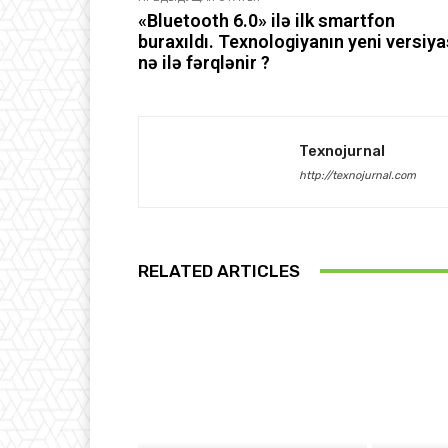
«Bluetooth 6.0» ilə ilk smartfon
buraxıldı. Texnologiyanın yeni versiya
nə ilə fərqlənir ?
Texnojurnal
http://texnojurnal.com
RELATED ARTICLES