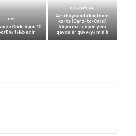
AZƏRBAYCAN
Azərbaycanda kartdan-
ABŞ
karta (Card-to-Card)
laude Code üçün 10
köçürmələr üçün yeni
təcrübə tələb edir
qaydalar qüvvəyə minib