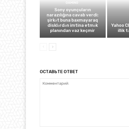
GAMING
Sony oyunçuların
narazılığına cavab verdi:
şirkət buna baxmayaraq
disklərdən imtina etmək
Yahoo C
planından vaz keçmir
illik 
ОСТАВЬТЕ ОТВЕТ