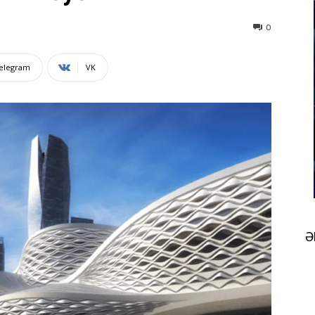
0
elegram
VK
Ə