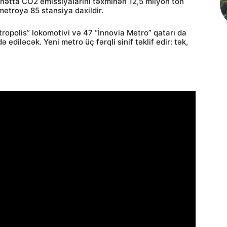
 hətta CO2 emissiyalarını təxminən 12,5 milyon ton
troya 85 stansiya daxildir.
opolis” lokomotivi və 47 “İnnovia Metro” qatarı da
ə ediləcək. Yeni metro üç fərqli sinif təklif edir: tək,