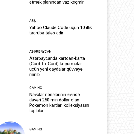
etmək planından vaz keçmir
ABŞ
Yahoo Claude Code üçün 10 illik
təcrübə tələb edir
AZƏRBAYCAN
Azərbaycanda kartdan-karta
(Card-to-Card) köçürmələr
üçün yeni qaydalar qüvvəyə
minib
GAMING
Nəvələr nənələrinin evində
dəyəri 250 min dollar olan
Pokemon kartları kolleksiyasını
tapıblar
GAMING