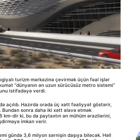
giyalı turizm mərkəzinə çevirmək üçün fəal işlər
hökumət “dünyanın ən uzun sürücüsüz metro sistemi”
nu istifadəyə verdi.
 açılıb. Hazırda orada üç xətt fəaliyyət göstərir,
k. Bundan sonra daha iki xətt əlavə etmək
6 km-dir ki, bu da paytaxtın ən mühüm ərazilərini,
şdirməyə imkan verir.
mi gündə 3,6 milyon sərnişin daşıya biləcək. Həll