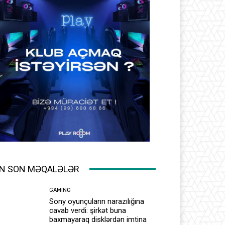
N SON MƏQALƏLƏR
GAMING
Sony oyunçuların narazılığına
cavab verdi: şirkət buna
baxmayaraq disklərdən imtina