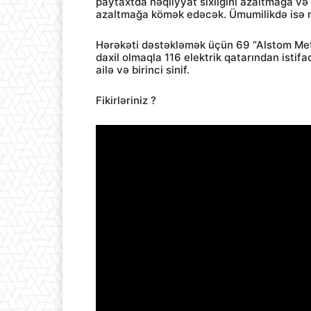
paytaxtda nəqliyyat sıxlığını azaltmağa və
azaltmağa kömək edəcək. Ümumilikdə isə me
Hərəkəti dəstəkləmək üçün 69 “Alstom Metr
daxil olmaqla 116 elektrik qatarından istifad
ailə və birinci sinif.
Fikirləriniz ?