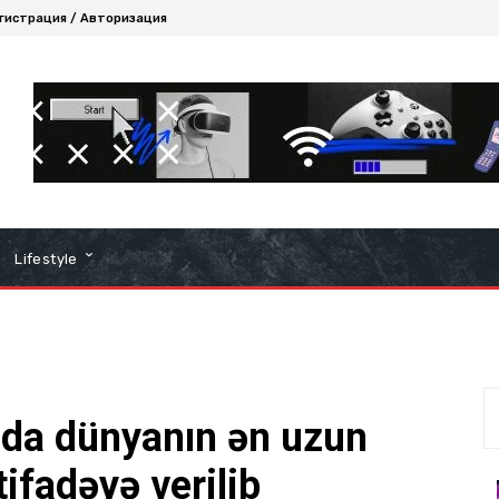
гистрация / Авторизация
Lifestyle
nda dünyanın ən uzun
tifadəyə verilib