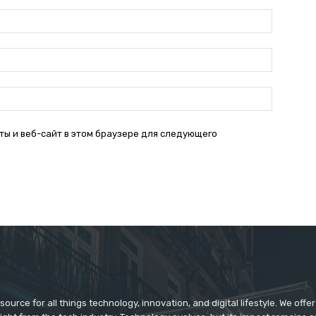
Имя:*
Электро
почта:*
Веб-
Сайт:
ты и веб-сайт в этом браузере для следующего
source for all things technology, innovation, and digital lifestyle. We off