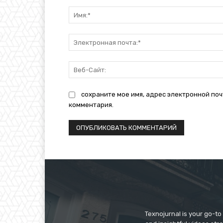
Комментарий:
сохраните мое имя, адрес электронной поч
комментария.
Texnojurnal is your go-to 