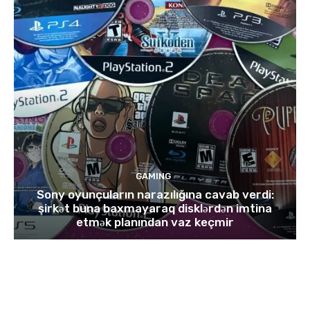
GAMING
Sony oyunçuların narazılığına cavab verdi:
şirkət buna baxmayaraq disklərdən imtina
etmək planından vaz keçmir