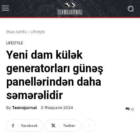
Əsas səhifə
Lifestyle
LIFESTYLE
Yeni dam külək
generatorları günəş
panellərindən daha
səmərəlidir
By
Texnojurnal
5 Февраля 2024
0
Facebook
Twitter