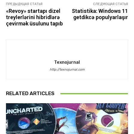
ПРЕДЫДУЩАЯ СТАТЬЯ
СЛЕДУЮЩАЯ СТАТЬЯ
«Revoy» startapı dizel
Statistika: Windows 11
treylerlərini hibridlərə
getdikcə populyarlaşır
çevirmək üsulunu tapıb
Texnojurnal
http://texnojurnal.com
RELATED ARTICLES