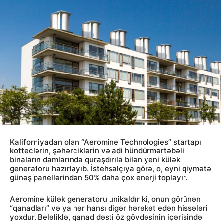
Kaliforniyadan olan “Aeromine Technologies” startapı
kotteclərin, şəhərciklərin və adi hündürmərtəbəli
binaların damlarında quraşdırıla bilən yeni külək
generatoru hazırlayıb. İstehsalçıya görə, o, eyni qiymətə
günəş panellərindən 50% daha çox enerji toplayır.
Aeromine külək generatoru unikaldır ki, onun görünən
“qanadları” və ya hər hansı digər hərəkət edən hissələri
yoxdur. Beləliklə, qanad dəsti öz gövdəsinin içərisində