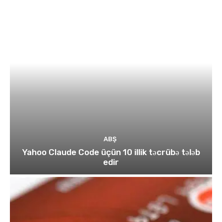
ABŞ
Yahoo Claude Code üçün 10 illik təcrübə tələb
edir