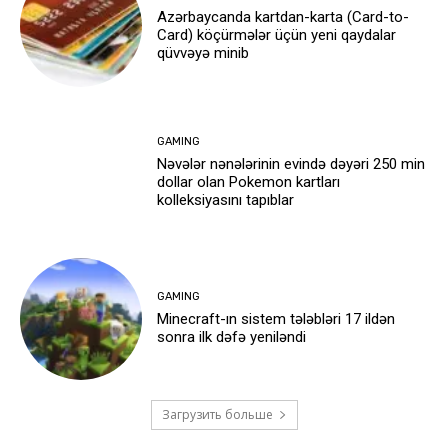
Azərbaycanda kartdan-karta (Card-to-
Card) köçürmələr üçün yeni qaydalar
qüvvəyə minib
GAMING
Nəvələr nənələrinin evində dəyəri 250 min
dollar olan Pokemon kartları
kolleksiyasını tapıblar
GAMING
Minecraft-ın sistem tələbləri 17 ildən
sonra ilk dəfə yeniləndi
Загрузить больше