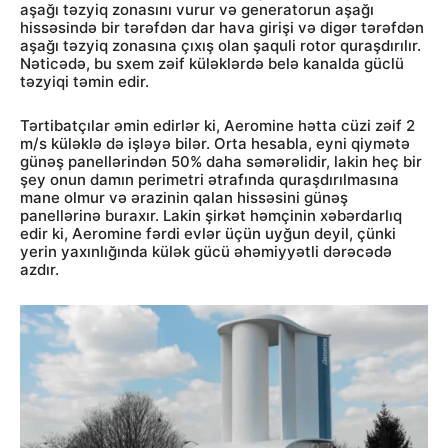
aşağı təzyiq zonasını vurur və generatorun aşağı
hissəsində bir tərəfdən dar hava girişi və digər tərəfdən
aşağı təzyiq zonasına çıxış olan şaquli rotor quraşdırılır.
Nəticədə, bu sxem zəif küləklərdə belə kanalda güclü
təzyiqi təmin edir.
Tərtibatçılar əmin edirlər ki, Aeromine hətta cüzi zəif 2
m/s küləklə də işləyə bilər. Orta hesabla, eyni qiymətə
günəş panellərindən 50% daha səmərəlidir, lakin heç bir
şey onun damın perimetri ətrafında quraşdırılmasına
mane olmur və ərazinin qalan hissəsini günəş
panellərinə buraxır. Lakin şirkət həmçinin xəbərdarlıq
edir ki, Aeromine fərdi evlər üçün uyğun deyil, çünki
yerin yaxınlığında külək gücü əhəmiyyətli dərəcədə
azdır.