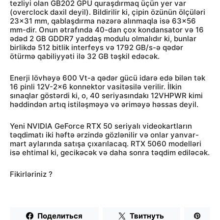
tezliyi olan GB202 GPU quraşdırmaq üçün yer var
(overclock daxil deyil). Bildirilir ki, çipin özünün ölçüləri
23×31 mm, qablaşdırma nəzərə alınmaqla isə 63×56
mm-dir. Onun ətrafında 40-dan çox kondansator və 16
ədəd 2 GB GDDR7 yaddaş modulu olmalıdır ki, bunlar
birlikdə 512 bitlik interfeys və 1792 GB/s-ə qədər
ötürmə qabiliyyəti ilə 32 GB təşkil edəcək.
Enerji lövhəyə 600 Vt-a qədər gücü idarə edə bilən tək
16 pinli 12V-2×6 konnektor vasitəsilə verilir. İlkin
sınaqlar göstərdi ki, o, 40 seriyasındakı 12VHPWR kimi
həddindən artıq istiləşməyə və əriməyə həssas deyil.
Yeni NVIDIA GeForce RTX 50 seriyalı videokartların
təqdimatı iki həftə ərzində gözlənilir və onlar yanvar-
mart aylarında satışa çıxarılacaq. RTX 5060 modelləri
isə ehtimal ki, gecikəcək və daha sonra təqdim ediləcək.
Fikirləriniz ?
Поделиться
Твитнуть