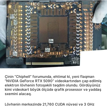
Çinin “Chiphell” forumunda, ehtimal ki, yeni flaqman
“NVIDIA GeForce RTX 5090” videokartından çap edilmiş
elektron lövhənin fotoşəkili təqdim olundu. Gördüyünüz
kimi videokart böyük ölçüdə qrafik prosessor və yaddaş
sxemini alacaq.
Lövhənin mərkəzində 21,760 CUDA nüvəsi və 3 GHz