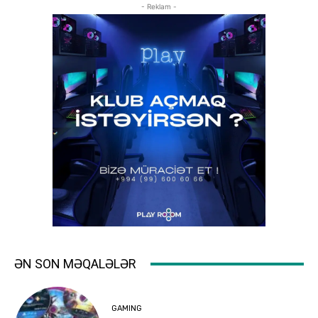
- Reklam -
ƏN SON MƏQALƏLƏR
GAMING