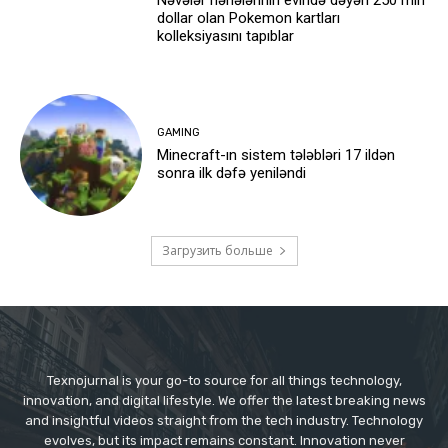
Nəvələr nənələrinin evində dəyəri 250 min
dollar olan Pokemon kartları
kolleksiyasını tapıblar
GAMING
Minecraft-ın sistem tələbləri 17 ildən
sonra ilk dəfə yeniləndi
Загрузить больше
Texnojurnal is your go-to source for all things technology,
innovation, and digital lifestyle. We offer the latest breaking news
and insightful videos straight from the tech industry. Technology
evolves, but its impact remains constant. Innovation never