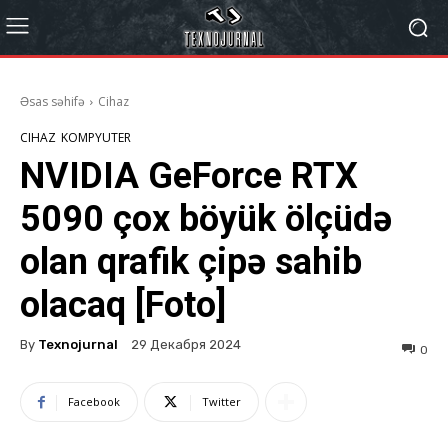
Əsas səhifə
Cihaz
CIHAZ
KOMPYUTER
NVIDIA GeForce RTX
5090 çox böyük ölçüdə
olan qrafik çipə sahib
olacaq [Foto]
By
Texnojurnal
29 Декабря 2024
0
Facebook
Twitter