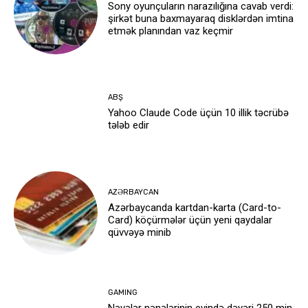
Sony oyunçuların narazılığına cavab verdi:
şirkət buna baxmayaraq disklərdən imtina
etmək planından vaz keçmir
ABŞ
Yahoo Claude Code üçün 10 illik təcrübə
tələb edir
AZƏRBAYCAN
Azərbaycanda kartdan-karta (Card-to-
Card) köçürmələr üçün yeni qaydalar
qüvvəyə minib
GAMING