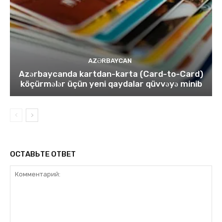
AZƏRBAYCAN
Azərbaycanda kartdan-karta (Card-to-Card)
köçürmələr üçün yeni qaydalar qüvvəyə minib
ОСТАВЬТЕ ОТВЕТ