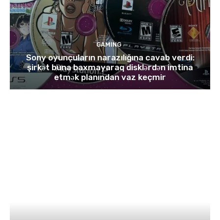
GAMING
Sony oyunçuların narazılığına cavab verdi:
şirkət buna baxmayaraq disklərdən imtina
etmək planından vaz keçmir