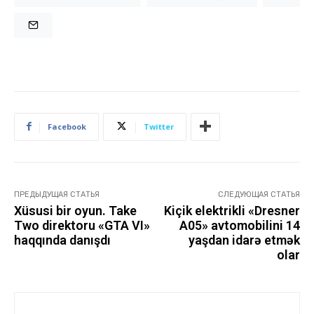
Facebook
Twitter
ПРЕДЫДУЩАЯ СТАТЬЯ
СЛЕДУЮЩАЯ СТАТЬЯ
Xüsusi bir oyun. Take
Kiçik elektrikli «Dresner
Two direktoru «GTA VI»
A05» avtomobilini 14
haqqında danışdı
yaşdan idarə etmək
olar