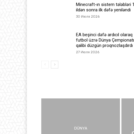
Minecraft-ın sistem tələbləri 
ildən sonra ilk dəfə yeniləndi
30 Июля 2026
EA beşinci dəfə ardıcıl olaraq
futbol üzrə Dünya Çempionatı
qalibi düzgün proqnozlaşdırdı
27 Июля 2026
DÜNYA