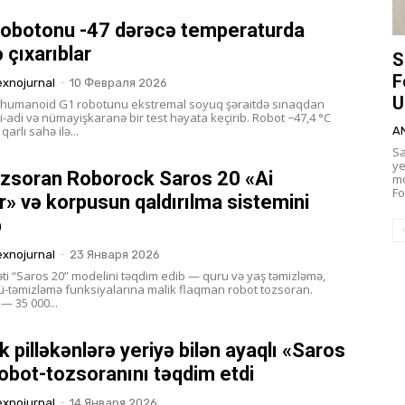
robotonu -47 dərəcə temperaturda
 çıxarıblar
S
F
exnojurnal
-
10 Февраля 2026
U
ti humanoid G1 robotunu ekstremal soyuq şəraitdə sınaqdan
i-adi və nümayişkaranə bir test həyata keçirib. Robot −47,4 °C
arlı sahə ilə...
A
Sa
ye
ozsoran Roborock Saros 20 «Ai
mo
Fo
r» və korpusun qaldırılma sistemini
b
exnojurnal
-
23 Января 2026
ti “Saros 20” modelini təqdim edib — quru və yaş təmizləmə,
ü-təmizləmə funksiyalarına malik flaqman robot tozsoran.
— 35 000...
 pilləkənlərə yeriyə bilən ayaqlı «Saros
obot-tozsoranını təqdim etdi
exnojurnal
-
14 Января 2026