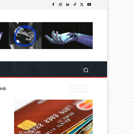
nib
AZƏRBAYCAN