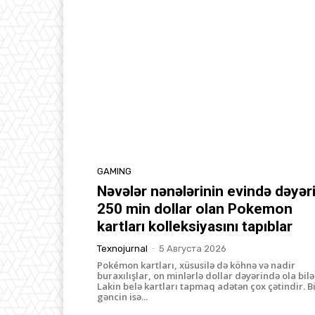
GAMING
Nəvələr nənələrinin evində dəyər
250 min dollar olan Pokemon
kartları kolleksiyasını tapıblar
Texnojurnal
-
5 Августа 2026
Pokémon kartları, xüsusilə də köhnə və nadir
buraxılışlar, on minlərlə dollar dəyərində ola bilə
Lakin belə kartları tapmaq adətən çox çətindir. B
gəncin isə...