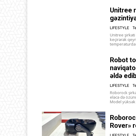
Unitree 
gəzintiyə
LIFESTYLE
T
Unitree şirkə
keçirərək qeyr
temperaturda q
Robot t
naviqato
əldə edi
LIFESTYLE
T
Roborock şirkə
eləcə də özün
Model yüksək 
Roborock
Rover» r
LIFESTYLE
T