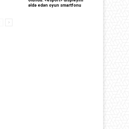
olundu: «esport» displeyini
əldə edən oyun smartfonu