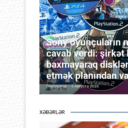
GAMING
Sony oyunçuların n
cavab verdi: şirkət
baxmayaraq disklə
etmək planından v
Texnojurnal
-
5 Августа 2026
XƏBƏRLƏR