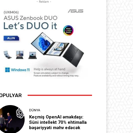
- Reklam -
OPULYAR
DÜNYA
Keçmiş OpenAI əməkdaşı:
Süni intellekt 70% ehtimalla
bəşəriyyəti məhv edəcək