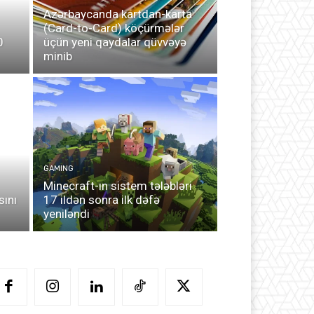
Azərbaycanda kartdan-karta
(Card-to-Card) köçürmələr
0
üçün yeni qaydalar qüvvəyə
minib
GAMING
Minecraft-ın sistem tələbləri
sını
17 ildən sonra ilk dəfə
yeniləndi