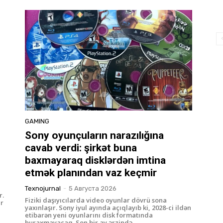
GAMING
i
Sony oyunçuların narazılığına
cavab verdi: şirkət buna
baxmayaraq disklərdən imtina
etmək planından vaz keçmir
Texnojurnal
-
5 Августа 2026
r.
Fiziki daşıyıcılarda video oyunlar dövrü sona
ir
yaxınlaşır. Sony iyul ayında açıqlayıb ki, 2028-ci ildən
etibarən yeni oyunlarını disk formatında
buraxmayacaq. Son bir ay ərzində...