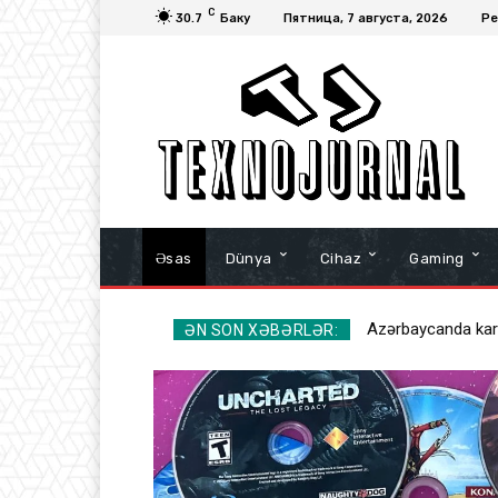
C
30.7
Баку
Пятница, 7 августа, 2026
Ре
Əsas
Dünya
Cihaz
Gaming
Azərbaycanda kart
ƏN SON XƏBƏRLƏR: