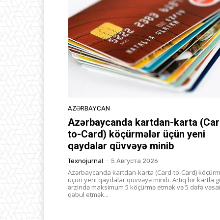
AZƏRBAYCAN
Azərbaycanda kartdan-karta (Car
to-Card) köçürmələr üçün yeni
qaydalar qüvvəyə minib
Texnojurnal
-
5 Августа 2026
Azərbaycanda kartdan-karta (Card-to-Card) köçürm
üçün yeni qaydalar qüvvəyə minib. Artıq bir kartla 
ərzində maksimum 5 köçürmə etmək və 5 dəfə vəsai
qəbul etmək...