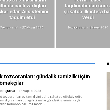
altında canlı varlıqları
təqdimatından sonr
şkar edən Ai sistemini
şirkətdə ilk istefa ba
təqdim etdi
verdi
Texnojurnal
-
27 Июля 2026
Texnojurnal
-
1 Июля 2026
A
 tozsoranları: gündəlik təmizlik üçün
köməkçilər
exnojurnal
-
17 Марта 2026
-tozsoranları ev təmizliyini daha rahat və effektiv edir.
mizliyi zamanı bu ağıllı cihazlar gündəlik işlərinizi xeyli
yüngülləşdirə bilər. Roborock S8 Pro+ modeli...