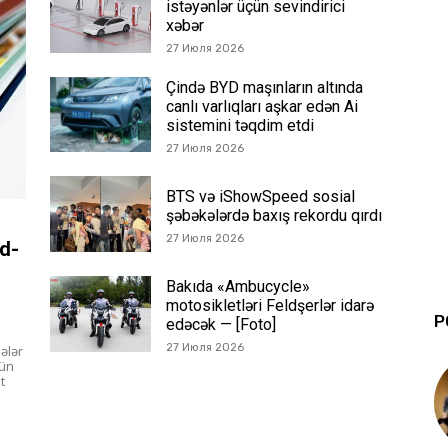
istəyənlər üçün sevindirici
xəbər
27 Июля 2026
Çində BYD maşınların altında
canlı varlıqları aşkar edən Ai
sistemini təqdim etdi
27 Июля 2026
BTS və iShowSpeed sosial
şəbəkələrdə baxış rekordu qırdı
27 Июля 2026
d-
Bakıda «Ambucycle»
motosikletləri Feldşerlər idarə
P
edəcək — [Foto]
27 Июля 2026
ələr
gün
t