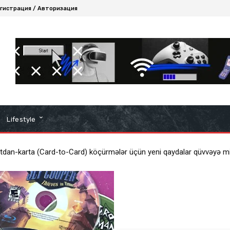
гистрация / Авторизация
Lifestyle
dan-karta (Card-to-Card) köçürmələr üçün yeni qaydalar qüvvəyə mi