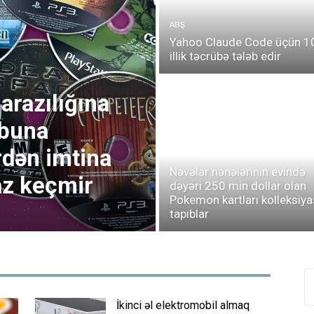
ABŞ
Yahoo Claude Code üçün 1
illik təcrübə tələb edir
arazılığına
 buna
rdən imtina
GAMING
Nəvələr nənələrinin evində
az keçmir
dəyəri 250 min dollar olan
Pokemon kartları kolleksiya
tapıblar
İkinci əl elektromobil almaq