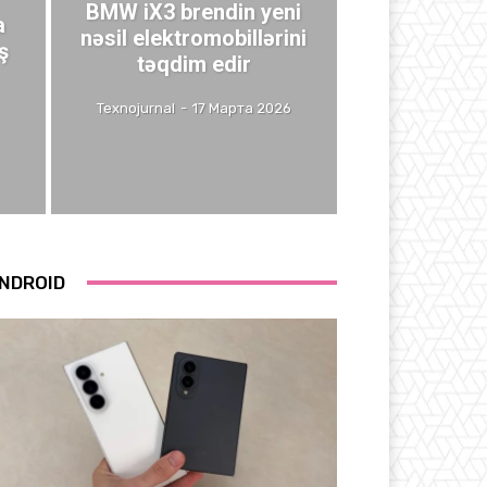
BMW iX3 brendin yeni
a
nəsil elektromobillərini
ş
təqdim edir
Texnojurnal
-
17 Марта 2026
NDROID