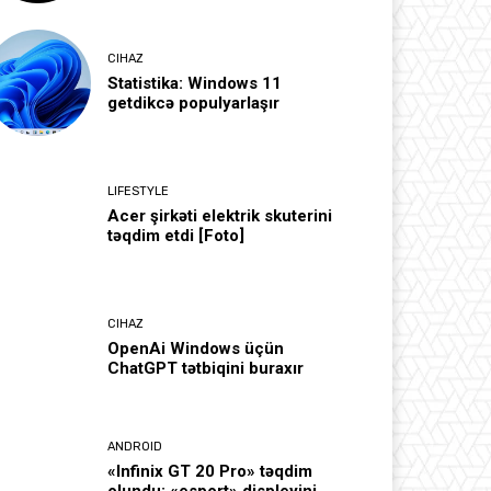
CIHAZ
Statistika: Windows 11
getdikcə populyarlaşır
LIFESTYLE
Acer şirkəti elektrik skuterini
təqdim etdi [Foto]
CIHAZ
OpenAi Windows üçün
ChatGPT tətbiqini buraxır
ANDROID
«Infinix GT 20 Pro» təqdim