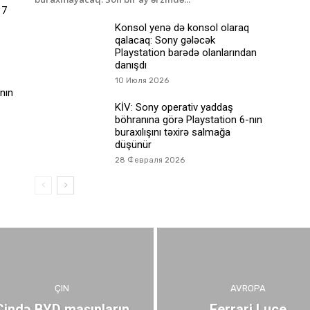
17
Konsol yenə də konsol olaraq
qalacaq: Sony gələcək
Playstation barədə olanlarından
danışdı
10 Июля 2026
nın
KİV: Sony operativ yaddaş
böhranına görə Playstation 6-nın
buraxılışını təxirə salmağa
düşünür
28 Февраля 2026
ÇIN
AVROPA
Çində BYD maşınların
Ferrari Luce