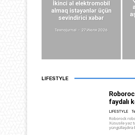
İkinci əl elektromobil
almaq istəyənlər üçün
a
sevindirici xəbər
Texnojurnal
-
27 Июля 2026
LIFESTYLE
Roborock
faydalı 
LIFESTYLE
T
Roborock robot
Xüsusilə yaz tə