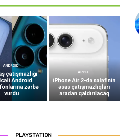
ANDROID
APPLE
ş çatışmazlığı
cəli Android
iPhone Air 2-də sələfinin
fonlarına zərbə
əsas çatışmazlıqları
vurdu
aradan qaldırılacaq
PLAYSTATION