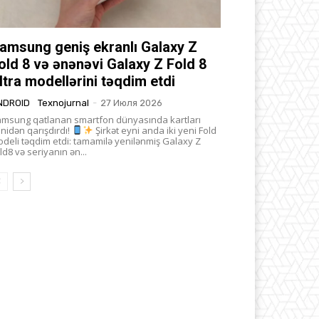
amsung geniş ekranlı Galaxy Z
old 8 və ənənəvi Galaxy Z Fold 8
ltra modellərini təqdim etdi
NDROID
Texnojurnal
-
27 Июля 2026
msung qatlanan smartfon dünyasında kartları
nidən qarışdırdı!
Şirkət eyni anda iki yeni Fold
deli təqdim etdi: tamamilə yenilənmiş Galaxy Z
ld8 və seriyanın ən...