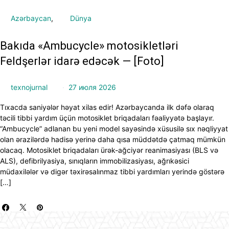
Azərbaycan
Dünya
Bakıda «Ambucycle» motosikletləri
Feldşerlər idarə edəcək — [Foto]
texnojurnal
27 июля 2026
Tıxacda saniyələr həyat xilas edir! Azərbaycanda ilk dəfə olaraq
təcili tibbi yardım üçün motosiklet briqadaları fəaliyyətə başlayır.
“Ambucycle” adlanan bu yeni model sayəsində xüsusilə sıx nəqliyyat
olan ərazilərdə hadisə yerinə daha qısa müddətdə çatmaq mümkün
olacaq. Motosiklet briqadaları ürək-ağciyər reanimasiyası (BLS və
ALS), defibrilyasiya, sınıqların immobilizasiyası, ağrıkəsici
müdaxilələr və digər təxirəsalınmaz tibbi yardımları yerində göstərə
[…]