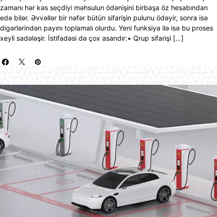
zamanı hər kəs seçdiyi məhsulun ödənişini birbaşa öz hesabından
edə bilər. Əvvəllər bir nəfər bütün sifarişin pulunu ödəyir, sonra isə
digərlərindən payını toplamalı olurdu. Yeni funksiya ilə isə bu proses
xeyli sadələşir. İstifadəsi də çox asandır:• Qrup sifarişi […]