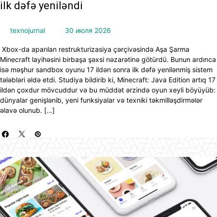
ilk dəfə yeniləndi
texnojurnal
30 июля 2026
Xbox-da aparılan restrukturizasiya çərçivəsində Aşa Şarma
Minecraft layihəsini birbaşa şəxsi nəzarətinə götürdü. Bunun ardınca
isə məşhur sandbox oyunu 17 ildən sonra ilk dəfə yenilənmiş sistem
tələbləri əldə etdi. Studiya bildirib ki, Minecraft: Java Edition artıq 17
ildən çoxdur mövcuddur və bu müddət ərzində oyun xeyli böyüyüb:
dünyalar genişlənib, yeni funksiyalar və texniki təkmilləşdirmələr
əlavə olunub. […]