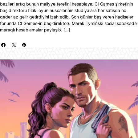
bəziləri artıq bunun maliyyə tərəfini hesablayır. CI Games şirkətinin
baş direktoru fiziki oyun nüsxələrinin studiyalara hər satışda nə
qədər az gəlir gətirdiyini izah edib. Son günlər baş verən hadisələr
fonunda CI Games-in baş direktoru Marek Tymiński sosial şəbəkədə
maraqlı hesablamalar paylaşıb. […]