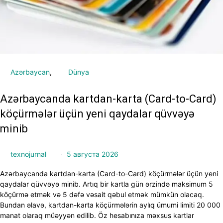
Azərbaycan
Dünya
Azərbaycanda kartdan-karta (Card-to-Card)
köçürmələr üçün yeni qaydalar qüvvəyə
minib
texnojurnal
5 августа 2026
Azərbaycanda kartdan-karta (Card-to-Card) köçürmələr üçün yeni
qaydalar qüvvəyə minib. Artıq bir kartla gün ərzində maksimum 5
köçürmə etmək və 5 dəfə vəsait qəbul etmək mümkün olacaq.
Bundan əlavə, kartdan-karta köçürmələrin aylıq ümumi limiti 20 000
manat olaraq müəyyən edilib. Öz hesabınıza məxsus kartlar