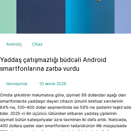
Android
Cihaz
Yaddaş çatışmazlığı büdcəli Android
smartfonlarına zərbə vurdu
texnojurnal
10 июля 2026
Omdia şirkətinin məlumatına görə, qiyməti 99 dollardan aşağı olan
smartfonlarda yaddaşın dəyəri cihazın ümumi istehsal xərclərinin
64%-nə, 100–400 dollar seqmentində isə 59%-nə qədərini təşkil edə
bilər. 2025-ci ilin üçüncü rübündən etibarən yaddaş çiplərinin
qiyməti bütün kateqoriyalar üzrə təxminən iki dəfə artıb. Nəticədə,
400 dollara qədər olan smartfonların tədarükünün illik müqayisədə