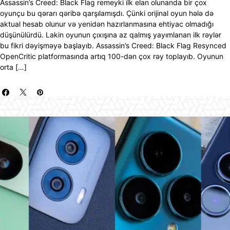
Assassin’s Creed: Black Flag remeyki ilk elan olunanda bir çox
oyunçu bu qərarı qəribə qarşılamışdı. Çünki orijinal oyun hələ də
aktual hesab olunur və yenidən hazırlanmasına ehtiyac olmadığı
düşünülürdü. Lakin oyunun çıxışına az qalmış yayımlanan ilk rəylər
bu fikri dəyişməyə başlayıb. Assassin’s Creed: Black Flag Resynced
OpenCritic platformasında artıq 100-dən çox rəy toplayıb. Oyunun
orta […]