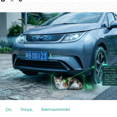
Çin
Dünya
Elektroavtomobil