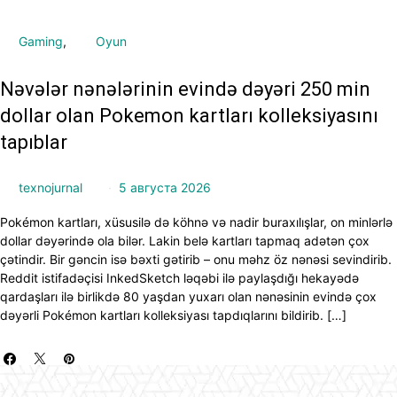
Gaming
Oyun
Nəvələr nənələrinin evində dəyəri 250 min
dollar olan Pokemon kartları kolleksiyasını
tapıblar
texnojurnal
5 августа 2026
Pokémon kartları, xüsusilə də köhnə və nadir buraxılışlar, on minlərlə
dollar dəyərində ola bilər. Lakin belə kartları tapmaq adətən çox
çətindir. Bir gəncin isə bəxti gətirib – onu məhz öz nənəsi sevindirib.
Reddit istifadəçisi InkedSketch ləqəbi ilə paylaşdığı hekayədə
qardaşları ilə birlikdə 80 yaşdan yuxarı olan nənəsinin evində çox
dəyərli Pokémon kartları kolleksiyası tapdıqlarını bildirib. […]