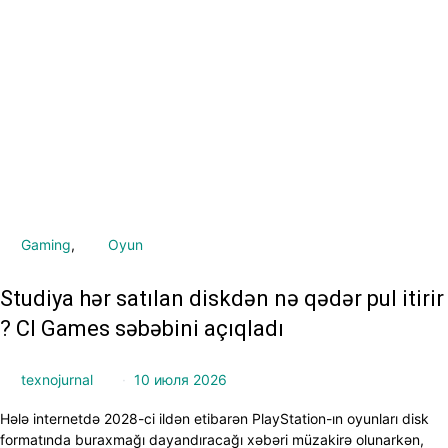
Gaming
Oyun
Studiya hər satılan diskdən nə qədər pul itirir
? CI Games səbəbini açıqladı
texnojurnal
10 июля 2026
Hələ internetdə 2028-ci ildən etibarən PlayStation-ın oyunları disk
formatında buraxmağı dayandıracağı xəbəri müzakirə olunarkən,