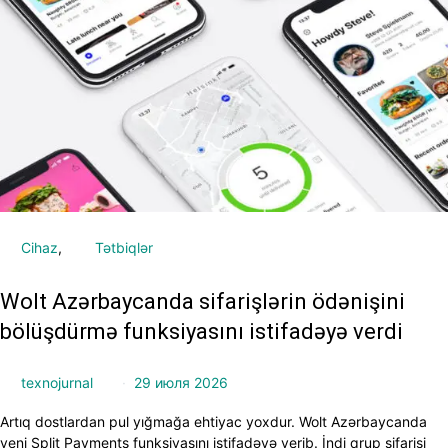
Cihaz
Tətbiqlər
Wolt Azərbaycanda sifarişlərin ödənişini
bölüşdürmə funksiyasını istifadəyə verdi
texnojurnal
29 июля 2026
Artıq dostlardan pul yığmağa ehtiyac yoxdur. Wolt Azərbaycanda
yeni Split Payments funksiyasını istifadəyə verib. İndi qrup sifarişi