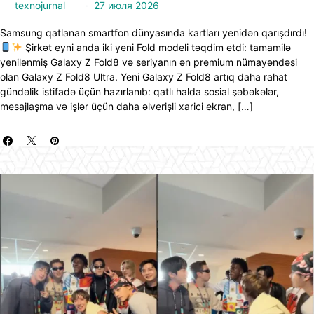
texnojurnal
27 июля 2026
Samsung qatlanan smartfon dünyasında kartları yenidən qarışdırdı!
Şirkət eyni anda iki yeni Fold modeli təqdim etdi: tamamilə
yenilənmiş Galaxy Z Fold8 və seriyanın ən premium nümayəndəsi
olan Galaxy Z Fold8 Ultra. Yeni Galaxy Z Fold8 artıq daha rahat
gündəlik istifadə üçün hazırlanıb: qatlı halda sosial şəbəkələr,
mesajlaşma və işlər üçün daha əlverişli xarici ekran, […]