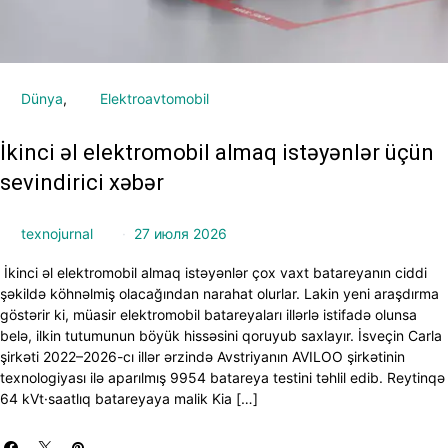
Dünya
Elektroavtomobil
İkinci əl elektromobil almaq istəyənlər üçün
sevindirici xəbər
texnojurnal
27 июля 2026
İkinci əl elektromobil almaq istəyənlər çox vaxt batareyanın ciddi
şəkildə köhnəlmiş olacağından narahat olurlar. Lakin yeni araşdırma
göstərir ki, müasir elektromobil batareyaları illərlə istifadə olunsa
belə, ilkin tutumunun böyük hissəsini qoruyub saxlayır. İsveçin Carla
şirkəti 2022–2026-cı illər ərzində Avstriyanın AVILOO şirkətinin
texnologiyası ilə aparılmış 9954 batareya testini təhlil edib. Reytinqə
64 kVt·saatlıq batareyaya malik Kia […]