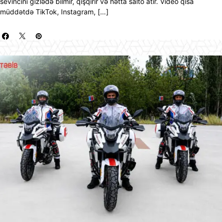
sevincini gizlədə bilmir, qışqırır və hətta salto atır. Video qısa
müddətdə TikTok, Instagram, […]