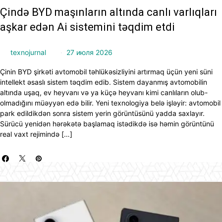
Çində BYD maşınların altında canlı varlıqları
aşkar edən Ai sistemini təqdim etdi
texnojurnal
27 июля 2026
Çinin BYD şirkəti avtomobil təhlükəsizliyini artırmaq üçün yeni süni
intellekt əsaslı sistem təqdim edib. Sistem dayanmış avtomobilin
altında uşaq, ev heyvanı və ya küçə heyvanı kimi canlıların olub-
olmadığını müəyyən edə bilir. Yeni texnologiya belə işləyir: avtomobil
park edildikdən sonra sistem yerin görüntüsünü yadda saxlayır.
Sürücü yenidən hərəkətə başlamaq istədikdə isə həmin görüntünü
real vaxt rejimində […]