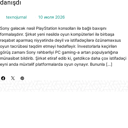
danışdı
texnojurnal
10 июля 2026
Sony gələcək nəsil PlayStation konsolları ilə bağlı baxışını
formalaşdırır. Şirkət yeni nəsildə oyun kompüterləri ilə birbaşa
rəqabət aparmaq niyyətində deyil və istifadəçilərə özünəməxsus
oyun təcrübəsi təqdim etməyi hədəfləyir. İnvestorlarla keçirilən
görüş zamanı Sony rəhbərliyi PC gaming-a artan populyarlığına
münasibət bildirib. Şirkət etiraf edib ki, getdikcə daha çox istifadəçi
eyni anda müxtəlif platformalarda oyun oynayır. Bununla […]