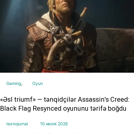
Gaming
Oyun
«Əsl triumf» — tənqidçilər Assassin’s Creed:
Black Flag Resynced oyununu tərifə boğdu
texnojurnal
10 июля 2026