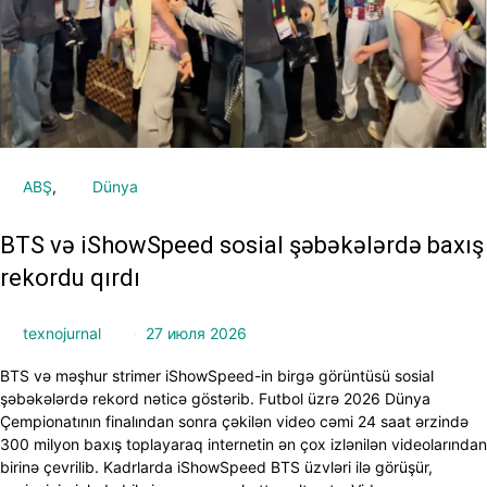
ABŞ
Dünya
BTS və iShowSpeed sosial şəbəkələrdə baxış
rekordu qırdı
texnojurnal
27 июля 2026
BTS və məşhur strimer iShowSpeed-in birgə görüntüsü sosial
şəbəkələrdə rekord nəticə göstərib. Futbol üzrə 2026 Dünya
Çempionatının finalından sonra çəkilən video cəmi 24 saat ərzində
300 milyon baxış toplayaraq internetin ən çox izlənilən videolarından
birinə çevrilib. Kadrlarda iShowSpeed BTS üzvləri ilə görüşür,