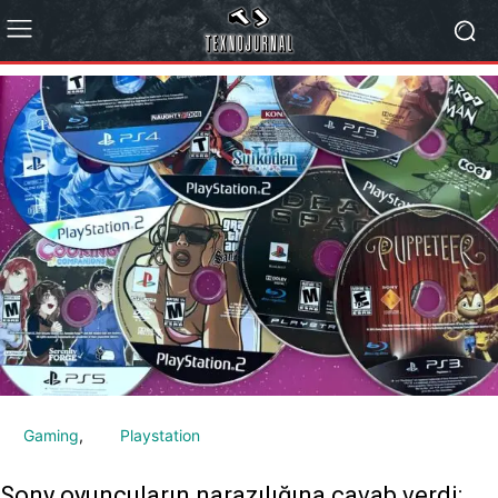
Gaming
Playstation
Sony oyunçuların narazılığına cavab verdi: