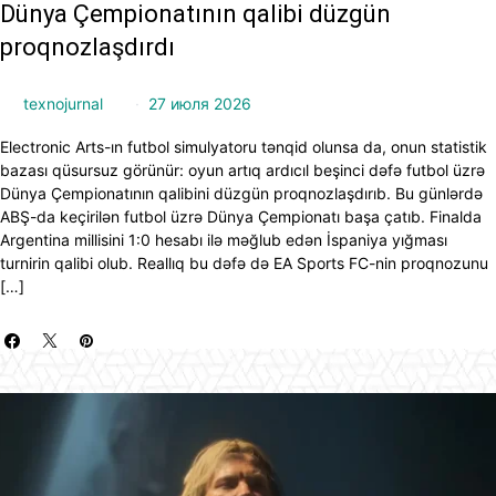
Dünya Çempionatının qalibi düzgün
proqnozlaşdırdı
texnojurnal
27 июля 2026
Electronic Arts-ın futbol simulyatoru tənqid olunsa da, onun statistik
bazası qüsursuz görünür: oyun artıq ardıcıl beşinci dəfə futbol üzrə
Dünya Çempionatının qalibini düzgün proqnozlaşdırıb. Bu günlərdə
ABŞ-da keçirilən futbol üzrə Dünya Çempionatı başa çatıb. Finalda
Argentina millisini 1:0 hesabı ilə məğlub edən İspaniya yığması
turnirin qalibi olub. Reallıq bu dəfə də EA Sports FC-nin proqnozunu
[…]