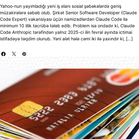
Yahoo-nun yayımladığı yeni iş elanı sosial şəbəkələrdə geniş
müzakirələrə səbəb olub. Şirkət Senior Software Developer (Claude
Code Expert) vakansiyası üçün namizədlərdən Claude Code ilə
minimum 10 illik təcrübə tələb edib. Problem isə ondadır ki, Claude
Code Anthropic tərəfindən yalnız 2025-ci ilin fevral ayında ictimai
istifadəyə təqdim olunub. Yəni alət hələ cəmi iki ilə yaxındır ki, […]