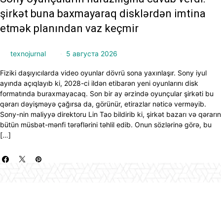
şirkət buna baxmayaraq disklərdən imtina
etmək planından vaz keçmir
texnojurnal
5 августа 2026
Fiziki daşıyıcılarda video oyunlar dövrü sona yaxınlaşır. Sony iyul
ayında açıqlayıb ki, 2028-ci ildən etibarən yeni oyunlarını disk
formatında buraxmayacaq. Son bir ay ərzində oyunçular şirkəti bu
qərarı dəyişməyə çağırsa da, görünür, etirazlar nəticə verməyib.
Sony-nin maliyyə direktoru Lin Tao bildirib ki, şirkət bazarı və qərarın
bütün müsbət-mənfi tərəflərini təhlil edib. Onun sözlərinə görə, bu
[…]