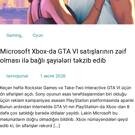
Gaming
Oyun
Microsoft Xbox-da GTA VI satışlarının zəif
olması ilə bağlı şayiələri təkzib edib
texnojurnal
1 июля 2026
Keçən həftə Rockstar Games və Take-Two Interactive GTA VI üçün
ön sifarişləri açdı. Sony oyunun əsas tərəfdaşlarından biri olduğu
üçün reklam kampaniyası əsasən PlayStation platformasında aparılır.
Bunun ardından internetdə GTA VI-nın PlayStation-da Xbox-dan 8
dəfə çox satıldığı barədə iddialar yayıldı. Lakin Microsoft bu
məlumatların doğru olmadığını bildirib. Xbox nümayəndələri qeyd
edib ki, ön sifarişlər rekord […]