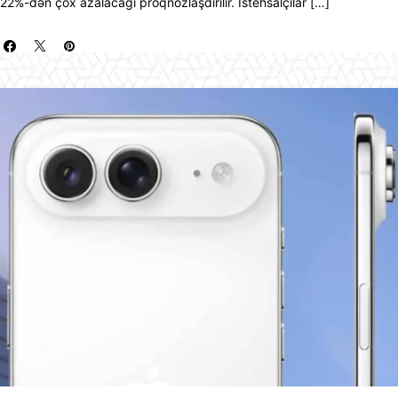
22%-dən çox azalacağı proqnozlaşdırılır. İstehsalçılar […]